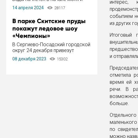
интерес,
завершится в конце августа.
14 апреля 2024
28117
продемонст
Период отключения составит не
событием н
более 14 дней.
В парке Скитские пруды
из других г
покажут ледовое шоу
«Чемпионы»
Итоговый г
внушитель
В Сергиево-Посадский городской
предшествов
округ 24 декабря привезут
ледовый тур «Чемпионы»
и отправлял
08 декабря 2023
15302
заслуженного мастера спорта,
чемпиона мира и Европы,
Председате
серебряного призера зимних
отметила р
Олимпийских игр Ильи Авербуха.
время ей х
Как сообщает администрация ...
речи. В ра
возможност
больше.
Отдельног
маленького 
по свидете
можно назв