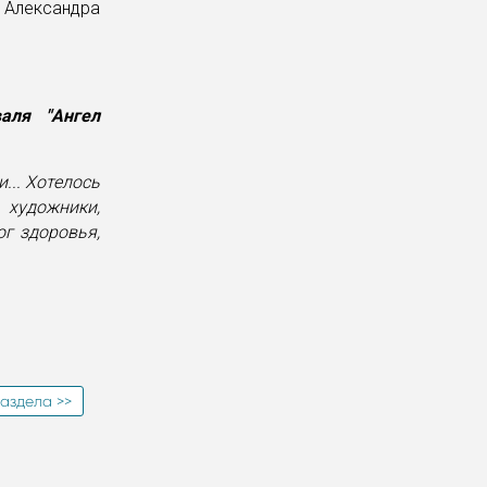
— Александра
аля "Ангел
... Хотелось
художники,
ог здоровья,
аздела >>