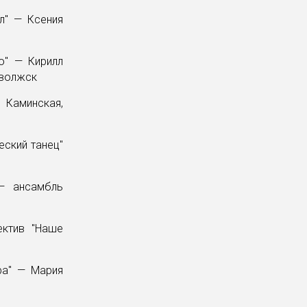
л" — Ксения
о" — Кирилл
иволжск
 Каминская,
еский танец"
 — ансамбль
ектив "Наше
ра" — Мария