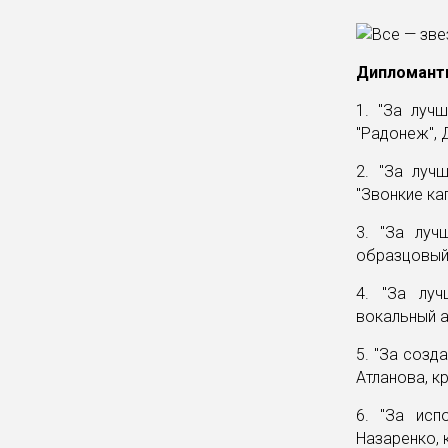
Дипломант
1. "За луч
"Радонеж", 
2. "За луч
"Звонкие ка
3. "За луч
образцовый 
4. "За лу
вокальный а
5. "За созд
Атланова, к
6. "За исп
Назаренко, 