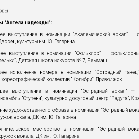
ы "Ангела надежды":
шее выступление в номинации "Академический вокал" — 
Дворец культуры им. Ю. Гагарина
шее выступление в номинации "Фольклор" — фольклорн
пельки", Детская школа искусств № 7, Реммаш
шее исполнение номера в номинации "Эстрадный танец
хореографический коллектив "Колибри", Приволжск
чшее выступление в номинации "Эстрадный вокал" — 
нсамбль "Ступени", культурно-досуговый центр "Радуга", К
ание художественного образа в номинации "Эстрадный вок
ружок вокала, ДК им. Ю. Гагарина
олнительское мастерство в номинации "Эстрадный вок
кружок вокала, ДК им. Ю. Гагарина