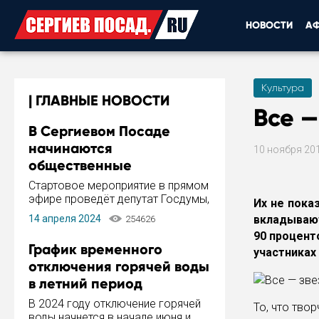
НОВОСТИ
А
Культура
ГЛАВНЫЕ НОВОСТИ
Все —
В Сергиевом Посаде
начинаются
10 ноября 20
общественные
обсуждения Стратегии
Стартовое мероприятие в прямом
развития города
эфире проведёт депутат Госдумы,
Их не пока
инициатор и автор Концепции
14 апреля 2024
вкладывают
254626
развития Сергиева Посада и
90 процент
Стратегии ее реализации Сергей
График временного
участниках
Пахомов.
отключения горячей воды
в летний период
В 2024 году отключение горячей
То, что тво
воды начнется в начале июня и