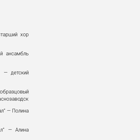
старший хор
ый ансамбль
" — детский
образцовый
раснозаводск
ал" — Полина
ал" — Алина