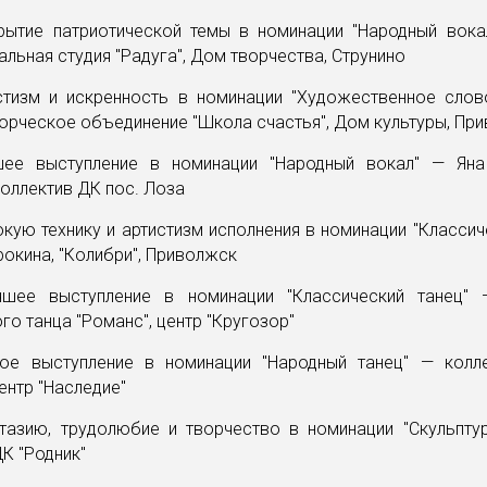
крытие патриотической темы в номинации "Народный вока
кальная студия "Радуга", Дом творчества, Струнино
истизм и искренность в номинации "Художественное слов
ворческое объединение "Школа счастья", Дом культуры, Пр
шее выступление в номинации "Народный вокал" — Яна
оллектив ДК пос. Лоза
окую технику и артистизм исполнения в номинации "Классич
окина, "Колибри", Приволжск
чшее выступление в номинации "Классический танец"
го танца "Романс", центр "Кругозор"
кое выступление в номинации "Народный танец" — колл
центр "Наследие"
нтазию, трудолюбие и творчество в номинации "Скульпту
К "Родник"