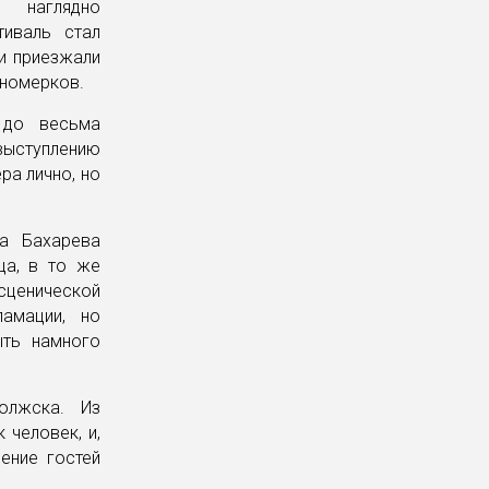
 наглядно
тиваль стал
и приезжали
 номерков.
в до весьма
ыступлению
ра лично, но
на Бахарева
ца, в то же
сценической
ламации, но
ыть намного
олжска. Из
 человек, и,
ение гостей