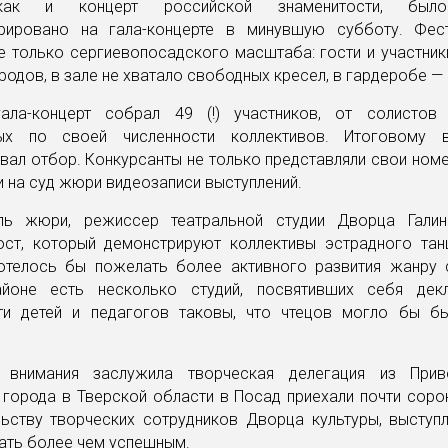
 как и концерт российской знаменитости, было
рировано на гала-концерте в минувшую субботу. Фес
е только сергиевопосадского масштаба: гости и участник
ородов, в зале не хватало свободных кресел, в гардеробе —
ала-концерт собрал 49 (!) участников, от солисто
ных по своей численности коллективов. Итоговому в
ал отбор. Конкурсанты не только представляли свои номе
и на суд жюри видеозаписи выступлений.
ль жюри, режиссер театральной студии Дворца Гали
ост, который демонстрируют коллективы эстрадного тан
отелось бы пожелать более активного развития жанру 
йоне есть несколько студий, посвятивших себя дек
и детей и педагогов таковы, что чтецов могло бы б
о внимания заслужила творческая делегация из Прив
города в Тверской области в Посад приехали почти сорок
льству творческих сотрудников Дворца культуры, выступл
ать более чем успешным.