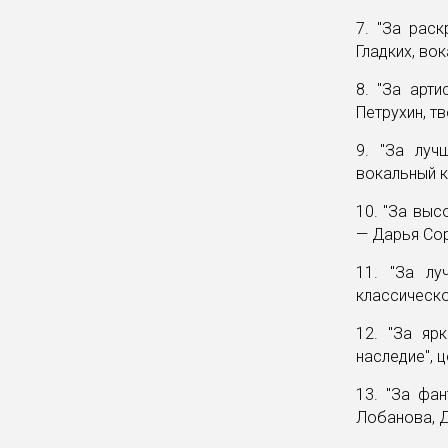
7. "За рас
Гладких, во
8. "За арт
Петрухин, т
9. "За луч
вокальный к
10. "За выс
— Дарья Сор
11. "За лу
классическо
12. "За яр
наследие", 
13. "За фа
Лобанова, Д