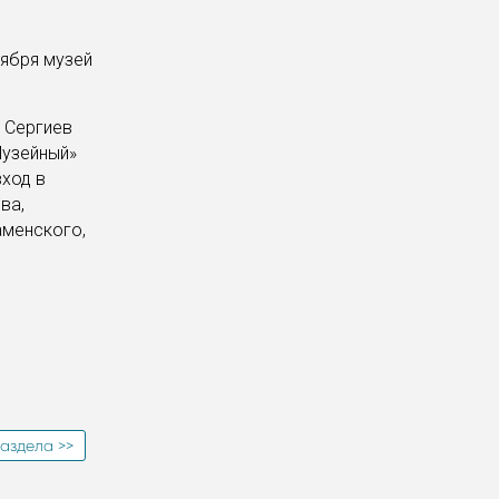
ября музей
и Сергиев
Музейный»
вход в
ва,
аменского,
аздела >>