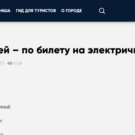
ФИША
ГИД ДЛЯ ТУРИСТОВ
О ГОРОДЕ
ей – по билету на электрич
013
5128
нный
и
во