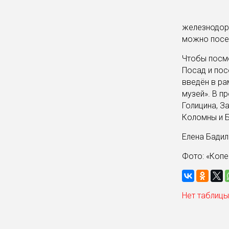
железнодор
можно посет
Чтобы посмо
Посад и пос
введён в ра
музей». В п
Голицина, З
Коломны и 
Елена Бади
Фото: «Копе
Нет таблицы