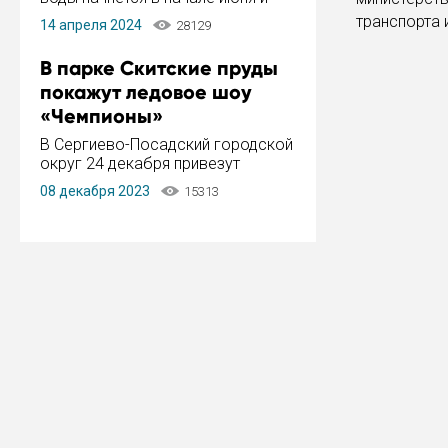
завершится в конце августа.
транспорта 
14 апреля 2024
28129
Период отключения составит не
более 14 дней.
В парке Скитские пруды
покажут ледовое шоу
«Чемпионы»
В Сергиево-Посадский городской
округ 24 декабря привезут
ледовый тур «Чемпионы»
08 декабря 2023
15313
заслуженного мастера спорта,
чемпиона мира и Европы,
серебряного призера зимних
Олимпийских игр Ильи Авербуха.
Как сообщает администрация ...