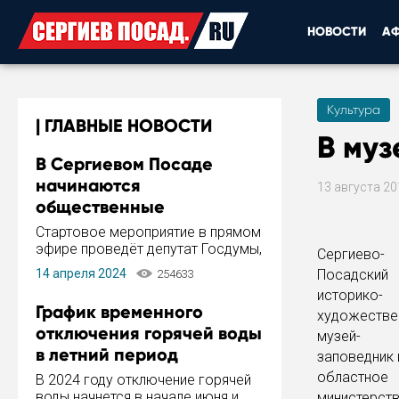
НОВОСТИ
А
Культура
ГЛАВНЫЕ НОВОСТИ
В муз
В Сергиевом Посаде
начинаются
13 августа 2
общественные
обсуждения Стратегии
Стартовое мероприятие в прямом
развития города
эфире проведёт депутат Госдумы,
Сергиево-
инициатор и автор Концепции
14 апреля 2024
Посадский
254633
развития Сергиева Посада и
историко-
Стратегии ее реализации Сергей
График временного
художестве
Пахомов.
отключения горячей воды
музей-
в летний период
заповедник 
областное
В 2024 году отключение горячей
воды начнется в начале июня и
министерст