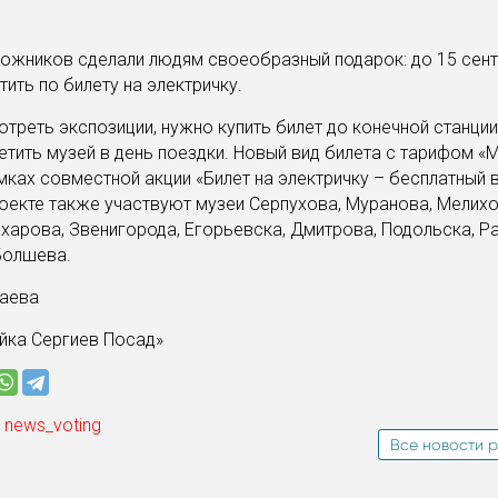
ожников сделали людям своеобразный подарок: до 15 сент
ить по билету на электричку.
треть экспозиции, нужно купить билет до конечной станци
етить музей в день поездки. Новый вид билета с тарифом «
мках совместной акции «Билет на электричку – бесплатный 
роекте также участвуют музеи Серпухова, Муранова, Мелихо
ахарова, Звенигорода, Егорьевска, Дмитрова, Подольска, Р
Болшева.
лаева
йка Сергиев Посад»
 news_voting
Все новости р