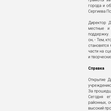
города и о
Сергиева П
Директор Д
местные и
поддержку.
он, - Тем, 
становятся
части на сц
и творчески
Справка
Открытие Д
учреждению
За прошедш
Сегодня е
районных, о
высокий про