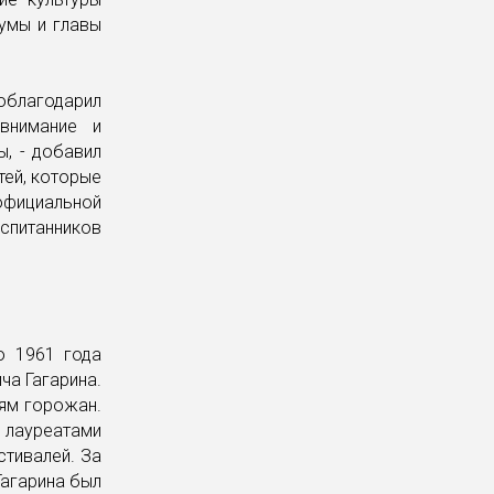
умы и главы
облагодарил
внимание и
, - добавил
тей, которые
официальной
оспитанников
ю 1961 года
а Гагарина.
ям горожан.
лауреатами
стивалей. За
Гагарина был