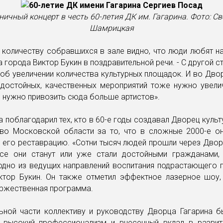
ичный концерт в честь 60-летия ДК им. Гагарина. Фото: С
Шамрицкая
 количеству собравшихся в зале видно, что люди любят н
а города Виктор Букин в поздравительной речи. - С другой с
об увеличении количества культурных площадок. И во Дво
 достойных, качественных мероприятий тоже нужно увелич
, нужно привозить сюда больше артистов».
а поблагодарил тех, кто в 60-е годы создавал Дворец культ
тво Московской области за то, что в сложные 2000-е о
 его реставрацию. «Сотни тысяч людей прошли через Двор
се они станут или уже стали достойными гражданами,
одно из ведущих направлений воспитания подрастающего п
ктор Букин. Он также отметил эффектное лазерное шоу,
оржественная программа.
ьной части коллективу и руководству Дворца Гагарина б
 высокий профессионализм и внесенный вклад в развит