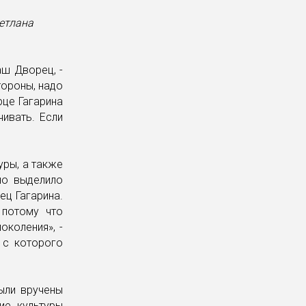
ветлана
аш Дворец, -
тороны, надо
рце Гагарина
ивать. Если
уры, а также
но выделило
ец Гагарина.
 потому что
околения», -
 с которого
ыли вручены
ие культуры