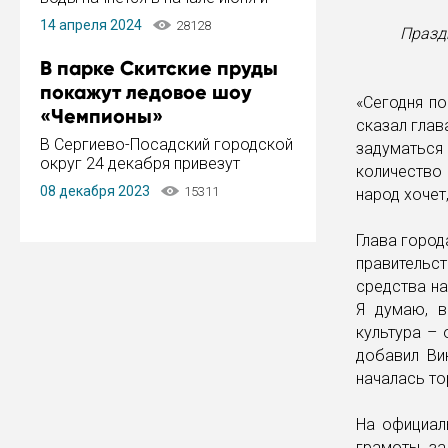
завершится в конце августа.
14 апреля 2024
28128
Праздн
Период отключения составит не
более 14 дней.
В парке Скитские пруды
покажут ледовое шоу
«Сегодня по
«Чемпионы»
сказал глав
В Сергиево-Посадский городской
задуматься 
округ 24 декабря привезут
количество
ледовый тур «Чемпионы»
08 декабря 2023
15311
народ хочет
заслуженного мастера спорта,
чемпиона мира и Европы,
серебряного призера зимних
Глава город
Олимпийских игр Ильи Авербуха.
правительс
Как сообщает администрация ...
средства на
Я думаю, в
культура – 
добавил Ви
началась т
На официал
грамоты за