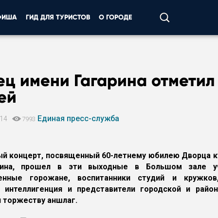
ФИША
ГИД ДЛЯ ТУРИСТОВ
О ГОРОДЕ
ец имени Гагарина отметил
ей
Единая пресс-служба
014
7993
й концерт, посвященный 60-летнему юбилею Дворца к
рина, прошел в эти выходные в Большом зале у
енные горожане, воспитанники студий и кружко
я интеллигенция и представители городской и район
 торжеству аншлаг.