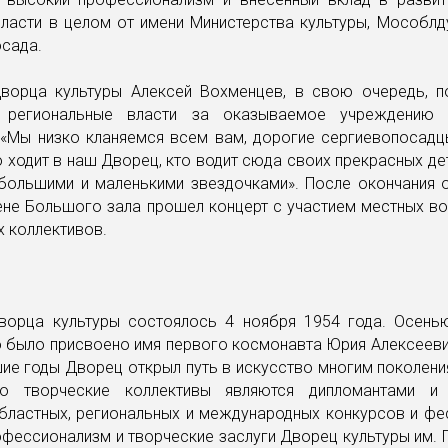
бласти в целом от имени Министерства культуры, Мособлд
осада.
ворца культуры Алексей Вохменцев, в свою очередь, п
 региональные власти за оказываемое учреждению 
 «Мы низко кланяемся всем вам, дорогие сергиевопосадцы
кто ходит в наш Дворец, кто водит сюда своих прекрасных де
 большими и маленькими звездочками». После окончания 
ене Большого зала прошел концерт с участием местных в
х коллективов.
ворца культуры состоялось 4 ноября 1954 года. Осень
 было присвоено имя первого космонавта Юрия Алексеевич
ие годы Дворец открыл путь в искусство многим поколени
го творческие коллективы являются дипломантами и 
бластных, региональных и международных конкурсов и фе
фессионализм и творческие заслуги Дворец культуры им. 