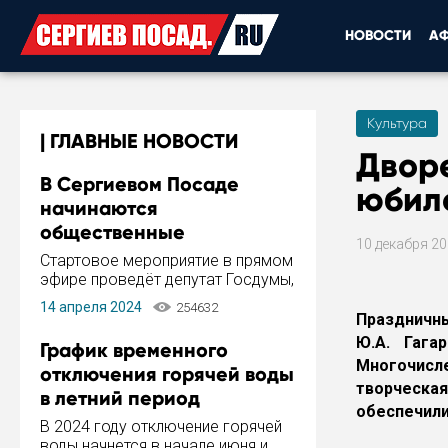
НОВОСТИ
А
Культура
ГЛАВНЫЕ НОВОСТИ
Двор
В Сергиевом Посаде
юбил
начинаются
общественные
10 декабря 2
обсуждения Стратегии
Стартовое мероприятие в прямом
развития города
эфире проведёт депутат Госдумы,
инициатор и автор Концепции
14 апреля 2024
254632
развития Сергиева Посада и
Праздничны
Стратегии ее реализации Сергей
Ю.А. Гага
График временного
Пахомов.
Многочисл
отключения горячей воды
творческа
в летний период
обеспечили
В 2024 году отключение горячей
воды начнется в начале июня и