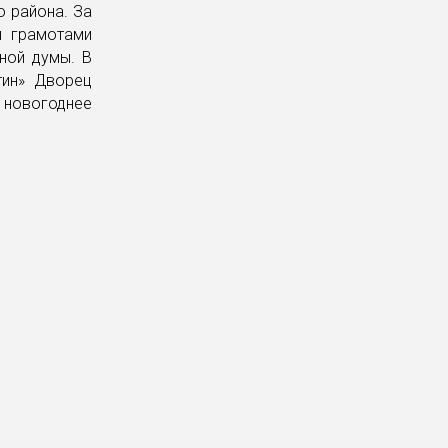
о района. За
и грамотами
ной думы. В
тин» Дворец
 новогоднее