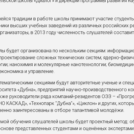
льской школы «Диалог» и дирекции программы развития на
йся традиции в работе школы принимают участие студенты
ики высших учебных заведений из различных российских р
рганизаторы, в 2013 году численность слушателей составит
лы будет организована по нескольким секциям: информаци
 проектирование сложных технических систем; ядерно-физич
гии; нанохимия и молекулярные нанотехнологии; биомедици
 экономика и управление.
тематическими секциями будут авторитетные ученые и спец
рситета «Дубна», предприятий научно-производственного к
акже руководители ряда компаний-резидентов ОЭЗ – «Прогр
НО КАСКАД», «Технопарк "Дубна"», «Циклон» и других, котор
енно заинтересованы в отборе талантливой молодёжи.
мой обучения слушателей школы будет проектный метод: о
основе представленных студентами и оценённых экспертами