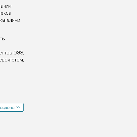
ании-
лекса
скателями
ть
ентов ОЭЗ,
ерситетом,
аздела >>