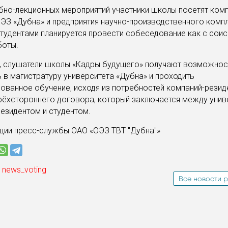
но-лекционных мероприятий участники школы посетят комп
ЭЗ «Дубна» и предприятия научно-производственного комп
студентами планируется провести собеседование как с сои
боты.
и, слушатели школы «Кадры будущего» получают возможнос
 в магистратуру университета «Дубна» и проходить
ованное обучение, исходя из потребностей компаний-резид
рёхстороннего договора, который заключается между унив
езидентом и студентом.
ции пресс-службы ОАО «ОЭЗ ТВТ "Дубна"»
 news_voting
Все новости р