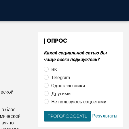
ОПРОС
Какой социальной сетью Вы
чаще всего подьзуетесь?
ВК
Telegram
Одноклассники
ческой
Другими
Не пользуюсь соцсетями
на базе
Результаты
омической
научно-