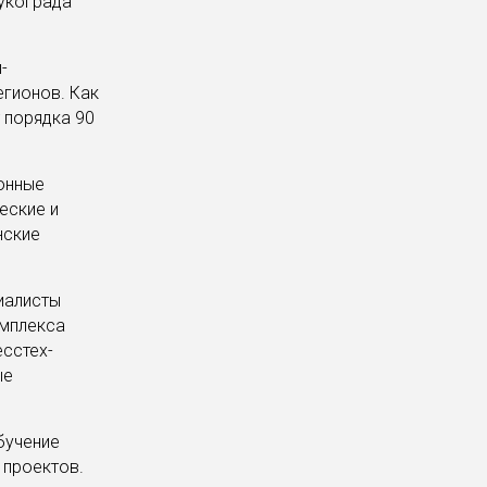
укограда
-
егионов. Как
 порядка 90
онные
еские и
нские
иалисты
омплекса
есстех-
ые
бучение
 проектов.