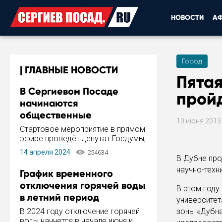
НОВОСТИ
А
Город
ГЛАВНЫЕ НОВОСТИ
Пята
В Сергиевом Посаде
пройд
начинаются
общественные
10 июня 201
обсуждения Стратегии
Стартовое мероприятие в прямом
развития города
эфире проведёт депутат Госдумы,
инициатор и автор Концепции
14 апреля 2024
254634
развития Сергиева Посада и
В Дубне пр
Стратегии ее реализации Сергей
научно-техн
График временного
Пахомов.
отключения горячей воды
В этом году
в летний период
университет
В 2024 году отключение горячей
зоны «Дубна
воды начнется в начале июня и