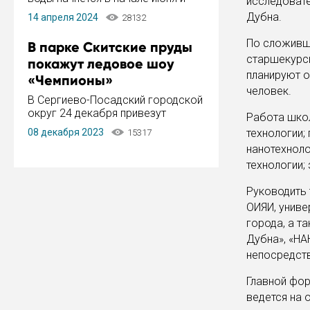
исследовате
завершится в конце августа.
Дубна.
14 апреля 2024
28132
Период отключения составит не
более 14 дней.
По сложивше
В парке Скитские пруды
старшекурсн
покажут ледовое шоу
планируют о
«Чемпионы»
человек.
В Сергиево-Посадский городской
округ 24 декабря привезут
Работа шко
ледовый тур «Чемпионы»
08 декабря 2023
технологии;
15317
заслуженного мастера спорта,
нанотехноло
чемпиона мира и Европы,
технологии;
серебряного призера зимних
Олимпийских игр Ильи Авербуха.
Руководить 
Как сообщает администрация ...
ОИЯИ, униве
города, а т
Дубна», «НА
непосредств
Главной фор
ведется на 