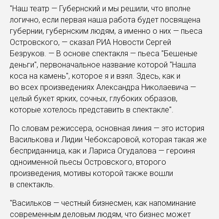
"Наш театр — Губернский и мы решили, что вполне
логично, если первая наша работа будет посвящена
губернии, губернским людям, а именно о них — пьеса
Островского, — сказал РИА Новости Сергей
Безруков. — В основе спектакля — пьеса "Бешеные
деньги", первоначальное название которой "Нашла
коса на камень", которое я и взял. Здесь, как и
во всех произведениях Александра Николаевича —
целый букет ярких, сочных, глубоких образов,
которые хотелось представить в спектакле".
По словам режиссера, основная линия — это история
Василькова и Лидии Чебоксаровой, которая такая же
бесприданница, как и Лариса Огудалова — героиня
одноименной пьесы Островского, второго
произведения, мотивы которой также вошли
в спектакль.
"Васильков — честный бизнесмен, как напоминание
современным деловым людям, что бизнес может