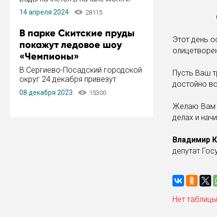
завершится в конце августа.
14 апреля 2024
28115
Период отключения составит не
более 14 дней.
В парке Скитские пруды
Этот день о
покажут ледовое шоу
олицетворен
«Чемпионы»
В Сергиево-Посадский городской
Пусть Ваш т
округ 24 декабря привезут
достойно в
ледовый тур «Чемпионы»
08 декабря 2023
15300
заслуженного мастера спорта,
Желаю Вам к
чемпиона мира и Европы,
серебряного призера зимних
делах и нач
Олимпийских игр Ильи Авербуха.
Как сообщает администрация ...
Владимир 
депутат Го
Нет таблицы