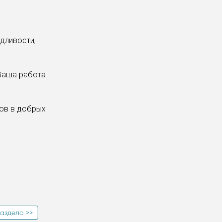
!
едливости,
 Ваша работа
хов в добрых
аздела >>