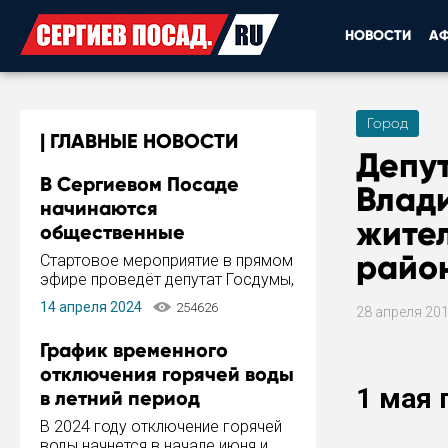
НОВОСТИ
А
Город
ГЛАВНЫЕ НОВОСТИ
Депу
В Сергиевом Посаде
Влад
начинаются
жите
общественные
обсуждения Стратегии
район
Стартовое мероприятие в прямом
развития города
эфире проведёт депутат Госдумы,
инициатор и автор Концепции
14 апреля 2024
254626
28 апреля 20
развития Сергиева Посада и
Стратегии ее реализации Сергей
График временного
Пахомов.
отключения горячей воды
1 мая 
в летний период
В 2024 году отключение горячей
воды начнется в начале июня и