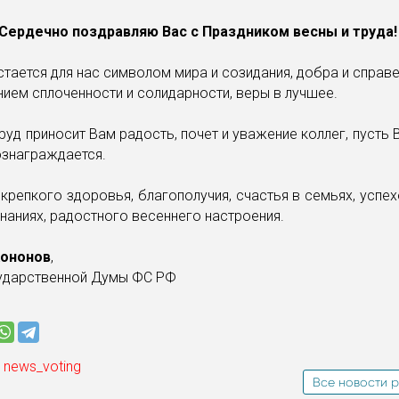
Сердечно поздравляю Вас с Праздником весны и труда
стается для нас символом мира и созидания, добра и справ
ием сплоченности и солидарности, веры в лучшее.
руд приносит Вам радость, почет и уважение коллег, пусть
ознаграждается.
репкого здоровья, благополучия, счастья в семьях, успе
инаниях, радостного весеннего настроения.
Кононов
,
сударственной Думы ФС РФ
 news_voting
Все новости р