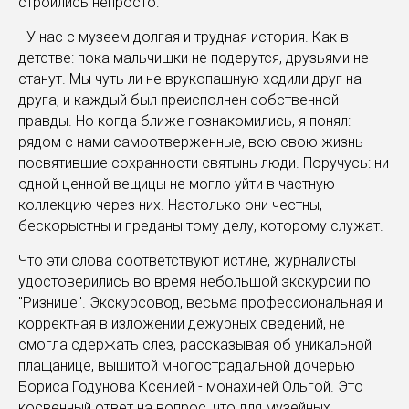
строились непросто:
- У нас с музеем долгая и трудная история. Как в
детстве: пока мальчишки не подерутся, друзьями не
станут. Мы чуть ли не врукопашную ходили друг на
друга, и каждый был преисполнен собственной
правды. Но когда ближе познакомились, я понял:
рядом с нами самоотверженные, всю свою жизнь
посвятившие сохранности святынь люди. Поручусь: ни
одной ценной вещицы не могло уйти в частную
коллекцию через них. Настолько они честны,
бескорыстны и преданы тому делу, которому служат.
Что эти слова соответствуют истине, журналисты
удостоверились во время небольшой экскурсии по
"Ризнице". Экскурсовод, весьма профессиональная и
корректная в изложении дежурных сведений, не
смогла сдержать слез, рассказывая об уникальной
плащанице, вышитой многострадальной дочерью
Бориса Годунова Ксенией - монахиней Ольгой. Это
косвенный ответ на вопрос, что для музейных