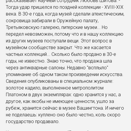
рассказывает научный сотрудник Любовь Шитова. -
Тогда удар пришелся по поздней коллекции - XVIII-XIX
века. В 30-е года, когда музей сделали атеистическим,
сокровища забирали в Оружейную палату,
Третьяковскую галерею, питерские музеи... Но
передел невозможен, потому что и в нашу коллекцию
из других музеев поступали вещи. Этот вопрос в
музейном сообществе закрыт. Что же касается
частных коллекций... Сколько было продано в 30-е
годы, не известно. Знаю точно, что продажа шла
через антикварные салоны. Недавно "всплыло"
упоминание об одном таком произведении искусства.
Сведения опубликованы в специальном журнале:
золотое кадило, выполненное митрополитом
Платоном в двух экземплярах: одно хранится у нас, а
другое, как якобы не имеющее ценности, ушло за
рубеж, хранится сейчас в музее Вашингтона. И ничего
не поделаешь: куплено оно было честно, коль скоро
государство продавало.