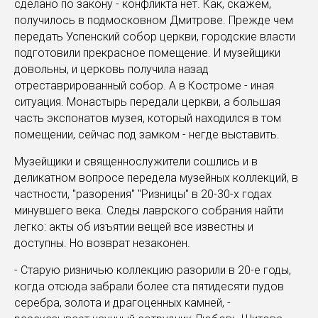
сделано по закону - конфликта нет. Как, скажем,
получилось в подмосковном Дмитрове. Прежде чем
передать Успенский собор церкви, городские власти
подготовили прекрасное помещение. И музейщики
довольны, и церковь получила назад
отреставрированный собор. А в Костроме - иная
ситуация. Монастырь передали церкви, а большая
часть экспонатов музея, который находился в том
помещении, сейчас под замком - негде выставить.
Музейщики и священнослужители сошлись и в
деликатном вопросе передела музейных коллекций, в
частности, "разорения" "Ризницы" в 20-30-х годах
минувшего века. Следы лаврского собрания найти
легко: акты об изъятии вещей все известны и
доступны. Но возврат незаконен.
- Старую ризничью коллекцию разорили в 20-е годы,
когда отсюда забрали более ста пятидесяти пудов
серебра, золота и драгоценных камней, -