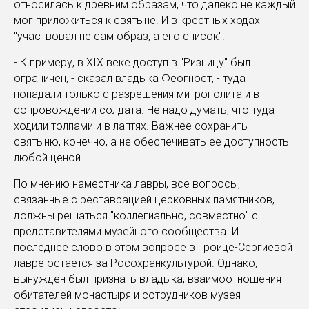
относилась к древним образам, что далеко не каждый
мог приложиться к святыне. И в крестных ходах
"участвовал не сам образ, а его список".
- К примеру, в XIX веке доступ в "Ризницу" был
ограничен, - сказал владыка Феогност, - туда
попадали только с разрешения митрополита и в
сопровождении солдата. Не надо думать, что туда
ходили толпами и в лаптях. Важнее сохранить
святыню, конечно, а не обеспечивать ее доступность
любой ценой.
По мнению наместника лавры, все вопросы,
связанные с реставрацией церковных памятников,
должны решаться "коллегиально, совместно" с
представителями музейного сообщества. И
последнее слово в этом вопросе в Троице-Сергиевой
лавре остается за Росохранкультурой. Однако,
вынужден был признать владыка, взаимоотношения
обитателей монастыря и сотрудников музея