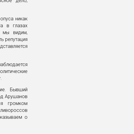
ясное дело,
 опуса никак
та в глазах
к мы видим,
ть репутация
едставляется
наблюдается
олитические
.
ие. Бывший
ард Арушанов
ся громком
дливороссов
сказываем о