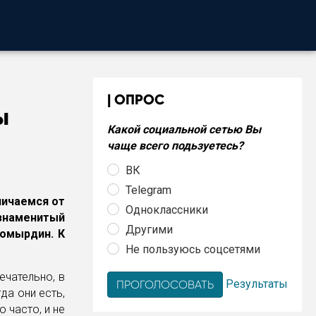
ОПРОС
ы
Какой социальной сетью Вы
чаще всего подьзуетесь?
ВК
Telegram
тличаемся от
Одноклассники
 знаменитый
Другими
номырдин. К
Не пользуюсь соцсетями
ечательно, в
Результаты
да они есть,
о часто, и не