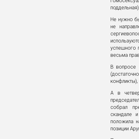
гомосексуа
поддельная)
Не нужно бы
не направл
сергиевопо
используютс
успешного п
весьма пра
В вопросе 
(достаточн
конфликты),
А в четве
председател
собрал пр
скандале и
положила н
позиции Ару