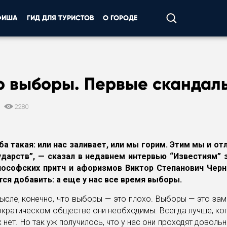
ФИША
ГИД ДЛЯ ТУРИСТОВ
О ГОРОДЕ
о выборы. Первые скандал
0
2280
ба такая: или нас заливает, или мы горим. Этим мы и о
ударств”, — сказал в недавнем интервью “Известиям”
ософских притч и афоризмов Виктор Степанович Чер
тся добавить: а еще у нас все время выборы.
ысле, конечно, что выборы — это плохо. Выборы — это зам
ратическом обществе они необходимы. Всегда лучше, ког
 нет. Но так уж получилось, что у нас они проходят довольн