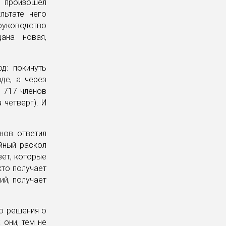
и произошел
льтате него
руководство
ана новая,
д: покинуть
де, а через
з 717 членов
 четверг). И
нов ответил
ийный раскол
ет, которые
кто получает
ий, получает
го решения о
 они, тем не