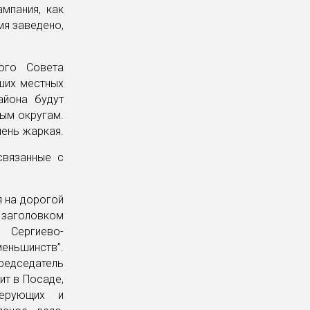
мпания, как
мя заведено,
ого Совета
аших местных
айона будут
ным округам.
чень жаркая.
связанные с
я на дорогой
 заголовком
е Сергиево-
еньшинств”.
председатель
ит в Посаде,
ерующих и