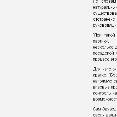
По словам 
натуральны
существова
отстранен
руководящие
“При такой
партию”, —
несколько д
посадской я
процесс это
Для чего ж
кратко: “Бо
напрямую с
впервые про
контроль на
возможность
Сам Эдуард 
своих дальн