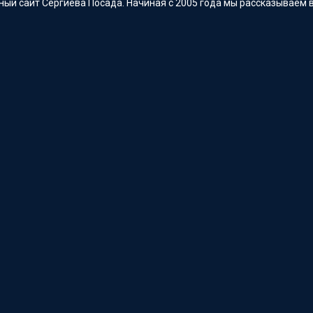
ый сайт Сергиева Посада. Начиная с 2005 года мы рассказываем в