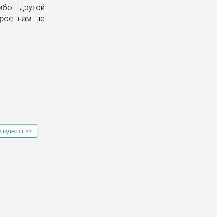
ибо другой
прос нам не
аздела >>