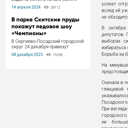
успеет отг
завершится в конце августа.
14 апреля 2024
28112
Период отключения составит не
вслед ей уж
более 14 дней.
не обходитс
В парке Скитские пруды
покажут ледовое шоу
В октябре
«Чемпионы»
депутатов. 
выборах си
В Сергиево-Посадский городской
округ 24 декабря привезут
избираться 
ледовый тур «Чемпионы»
Борьба за б
08 декабря 2023
15296
заслуженного мастера спорта,
чемпиона мира и Европы,
На минувше
серебряного призера зимних
предстоящи
Олимпийских игр Ильи Авербуха.
Как сообщает администрация ...
Сначала в п
глянцевой 
указывалос
Посадского
При взгляде
городского 
ни больш