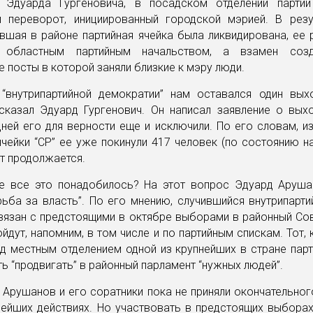
Эдуарда Гургеновича, в посадском отделении парти
й переворот, инициированный городской мэрией. В резу
вшая в районе партийная ячейка была ликвидирована, ее 
о областным партийным начальством, а взамен созд
 посты в которой заняли близкие к мэру люди.
 “внутрипартийной демократии” нам оставался один выхо
 сказал Эдуард Гургенович. Он написал заявление о выхо
ней его для верности еще и исключили. По его словам, и
чейки “СР” ее уже покинули 417 человек (по состоянию на
т продолжается.
е все это понадобилось? На этот вопрос Эдуард Аруша
рьба за власть”. По его мнению, случившийся внутрипарт
вязан с предстоящими в октябре выборами в районный Сов
йдут, напомним, в том числе и по партийным спискам. Тот, 
д местным отделением одной из крупнейших в стране парт
 “продвигать” в районный парламент “нужных людей”.
Арушанов и его соратники пока не приняли окончательно
ейших действиях. Но участвовать в предстоящих выборах