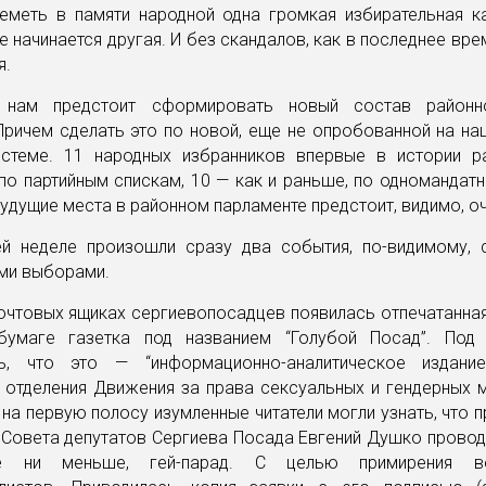
реметь в памяти народной одна громкая избирательная ка
е начинается другая. И без скандалов, как в последнее вре
я.
 нам предстоит сформировать новый состав районн
Причем сделать это по новой, еще не опробованной на н
стеме. 11 народных избранников впервые в истории р
по партийным спискам, 10 — как и раньше, по одномандат
удущие места в районном парламенте предстоит, видимо, о
й неделе произошли сразу два события, по-видимому, 
ми выборами.
очтовых ящиках сергиевопосадцев появилась отпечатанна
бумаге газетка под названием “Голубой Посад”. Под
ь, что это — “информационно-аналитическое издани
 отделения Движения за права сексуальных и гендерных м
 на первую полосу изумленные читатели могли узнать, что 
Совета депутатов Сергиева Посада Евгений Душко провод
е ни меньше, гей-парад. С целью примирения в