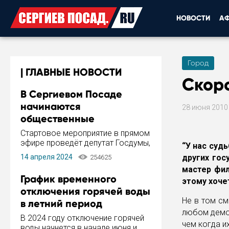
НОВОСТИ
А
Город
ГЛАВНЫЕ НОВОСТИ
Скор
В Сергиевом Посаде
начинаются
28 июня 201
общественные
обсуждения Стратегии
Стартовое мероприятие в прямом
развития города
эфире проведёт депутат Госдумы,
“У нас судь
инициатор и автор Концепции
14 апреля 2024
других гос
254625
развития Сергиева Посада и
мастер фил
Стратегии ее реализации Сергей
График временного
этому хоче
Пахомов.
отключения горячей воды
Не в том см
в летний период
любом демок
В 2024 году отключение горячей
чем когда их
воды начнется в начале июня и