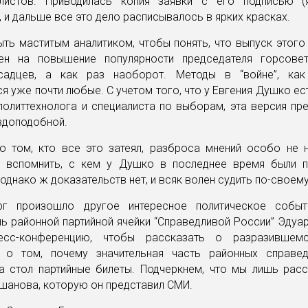
листов. Приводилась копия заявки с его подписью (
, и дальше все это дело расписывалось в ярких красках.
ть маститым аналитиком, чтобы понять, что выпуск этого
ен на повышение популярности председателя горсове
садцев, а как раз наоборот. Методы в “войне”, ка
я уже почти любые. С учетом того, что у Евгения Душко ес
олиттехнолога и специалиста по выборам, эта версия пр
вдоподобной.
о том, кто все это затеял, разброса мнений особо не 
о вспомнить, с кем у Душко в последнее время были п
 однако ж доказательств нет, и всяк волен судить по-своему
рг произошло другое интересное политическое событ
ь районной партийной ячейки “Справедливой России” Эду
есс-конференцию, чтобы рассказать о разразившем
 о том, почему значительная часть районных справе
а стол партийные билеты. Подчеркнем, что мы лишь рас
шанова, которую он представил СМИ.