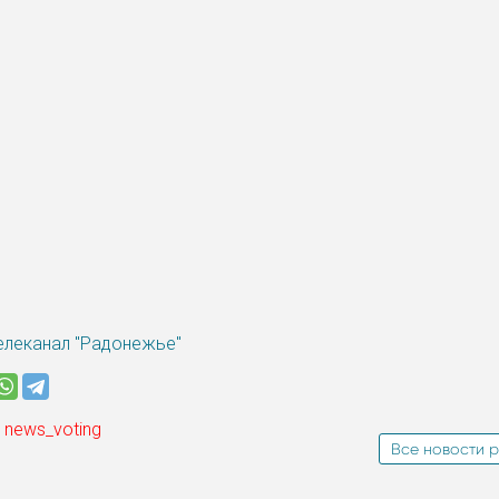
елеканал "Радонежье"
 news_voting
Все новости р