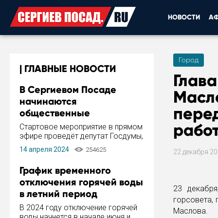
НОВОСТИ
А
Город
ГЛАВНЫЕ НОВОСТИ
Глав
В Сергиевом Посаде
Масло
начинаются
пере
общественные
обсуждения Стратегии
рабо
Стартовое мероприятие в прямом
развития города
эфире проведёт депутат Госдумы,
инициатор и автор Концепции
14 апреля 2024
254625
22 декабря 2
развития Сергиева Посада и
Стратегии ее реализации Сергей
График временного
Пахомов.
отключения горячей воды
23 декабря
в летний период
горсовета, 
В 2024 году отключение горячей
Маслова.
воды начнется в начале июня и