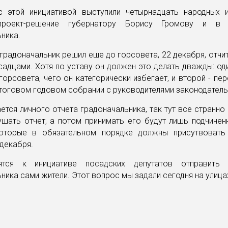
с этой инициативой выступили четырнадцать народных и
проект-решение губернатору Борису Громову и в 
ника.
 градоначальник решил еще до горсовета, 22 декабря, отчи
адцами. Хотя по уставу он должен это делать дважды: од
горсовета, чего он категорически избегает, и второй - пе
итоговом годовом собрании с руководителями законодатель
ется личного отчета градоначальника, так тут все странно 
ушать отчет, а потом принимать его будут лишь подчинен
оторые в обязательном порядке должны присутвоват
 декабря.
ятся к инициативе посадских депутатов отправить 
ника сами жители. Этот вопрос мы задали сегодня на улица