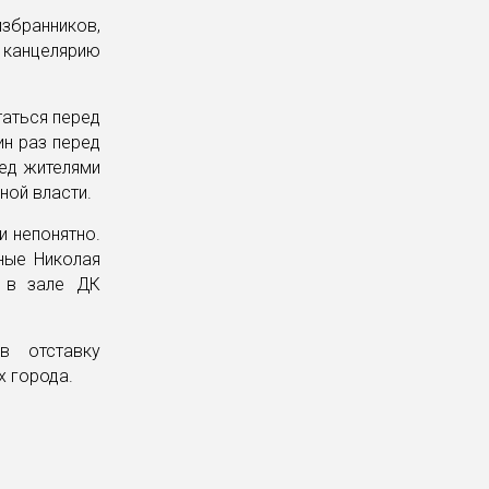
збранников,
канцелярию
таться перед
ин раз перед
ред жителями
ной власти.
и непонятно.
ные Николая
ь в зале ДК
в отставку
х города.