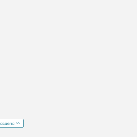
аздела >>