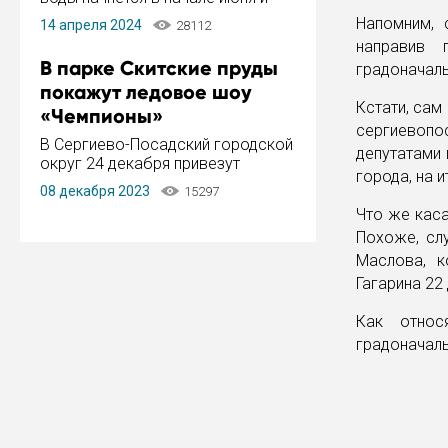
завершится в конце августа.
Напомним, 
14 апреля 2024
28112
Период отключения составит не
направив 
более 14 дней.
В парке Скитские пруды
градоначаль
покажут ледовое шоу
Кстати, сам
«Чемпионы»
сергиевопос
В Сергиево-Посадский городской
депутатами 
округ 24 декабря привезут
города, на 
ледовый тур «Чемпионы»
08 декабря 2023
15297
заслуженного мастера спорта,
Что же каса
чемпиона мира и Европы,
Похоже, сл
серебряного призера зимних
Олимпийских игр Ильи Авербуха.
Маслова, к
Как сообщает администрация ...
Гагарина 22
Как относ
градоначаль