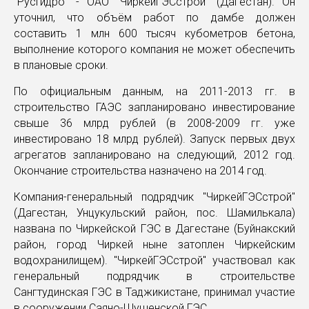
"РусГидро" - ОАО "ЧиркейГЭСстрой" (Дагестан). Он
уточнил, что объём работ по дамбе должен
составить 1 млн 600 тысяч кубометров бетона,
выполнение которого компания не может обеспечить
в плановые сроки.
По официальным данным, на 2011-2013 гг. в
строительство ГАЭС запланировано инвестирование
свыше 36 млрд рублей (в 2008-2009 гг. уже
инвестировано 18 млрд рублей). Запуск первых двух
агрегатов запланировано на следующий, 2012 год.
Окончание строительства назначено на 2014 год.
Компания-генеральный подрядчик "ЧиркейГЭСстрой"
(Дагестан, Унцукульский район, пос. Шамилькала)
названа по Чиркейской ГЭС в Дагестане (Буйнакский
район, город Чиркей ныне затоплен Чиркейским
водохранилищем). "ЧиркейГЭСстрой" участвовал как
генеральный подрядчик в строительстве
Сангтудинская ГЭС в Таджикистане, принимал участие
в сооружении Саяно-Шушенской ГЭС.