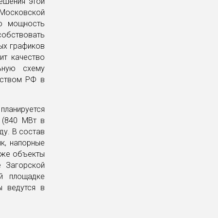
ешения этой
 Московской
ую мощность
обствовать
ых графиков
ит качество
ьную схему
ьством РФ в
планируется
 (840 МВт в
ду. В состав
к, напорные
кже объекты
е Загорской
й площадке
ы ведутся в