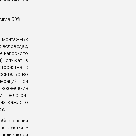
о-монтажных
х водоводах,
е напорного
ы) служат в
стройства с
роительство
ераций при
 возведение
м предстоит
ина каждого
ов.
обеспечения
нструкция -
навливаются