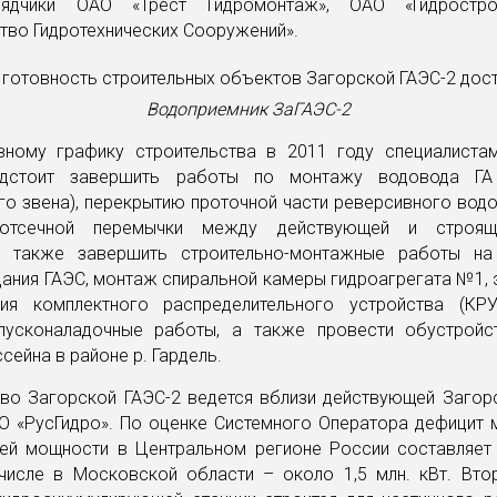
рядчики ОАО «Трест Гидромонтаж», ОАО «Гидрост
тво Гидротехнических Сооружений».
Водоприемник ЗаГАЭС-2
вному графику строительства в 2011 году специалиста
едстоит завершить работы по монтажу водовода 
о звена), перекрытию проточной части реверсивного водо
отсечной перемычки между действующей и строящ
я также завершить строительно-монтажные работы н
ания ГАЭС, монтаж спиральной камеры гидроагрегата №1,
ия комплектного распределительного устройства (КР
пусконаладочные работы, а также провести обустройс
сейна в районе р. Гардель.
тво Загорской ГАЭС-2 ведется вблизи действующей Загор
О «РусГидро». По оценке Системного Оператора дефицит 
ей мощности в Центральном регионе России составляет 2
 числе в Московской области – около 1,5 млн. кВт. Вто