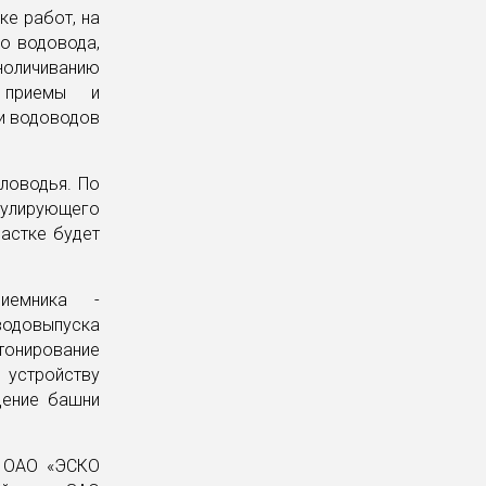
ке работ, на
о водовода,
оличиванию
е приемы и
и водоводов
ловодья. По
улирующего
астке будет
риемника -
водовыпуска
онирование
 устройству
дение башни
к ОАО «ЭСКО