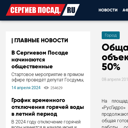
НОВОСТИ
А
Город
ГЛАВНЫЕ НОВОСТИ
Обща
В Сергиевом Посаде
объек
начинаются
50%
общественные
обсуждения Стратегии
Стартовое мероприятие в прямом
развития города
эфире проведёт депутат Госдумы,
08 апреля 20
инициатор и автор Концепции
14 апреля 2024
254629
развития Сергиева Посада и
Стратегии ее реализации Сергей
График временного
На площад
Пахомов.
отключения горячей воды
«РусГидро
в летний период
продолжают
общая гото
В 2024 году отключение горячей
воды начнется в начале июня и
работы ос