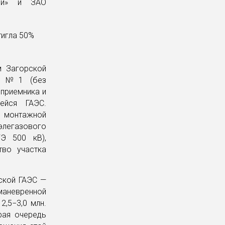
рой» и ЗАО
м Загорской
ГА №1 (без
приемника и
ейся ГАЭС.
а монтажной
 элегазового
УЭ 500 кВ),
тво участка
ской ГАЭС —
маневренной
,5−3,0 млн.
рая очередь