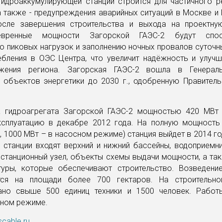
гидроаккумулирующей станции строится для частичного р
а также - предупреждения аварийных ситуаций в Москве и
осле завершения строительства и выхода на проектн
евренные мощности Загорской ГАЭС-2 будут спос
ю пиковых нагрузок и заполнению ночных провалов суточн
ебления в ОЭС Центра, что увеличит надёжность и улучш
бжения региона. Загорская ГАЭС-2 вошла в Генерал
 объектов энергетики до 2030 г., одобренную Правител
.
 гидроагрегата Загорской ГАЭС-2 мощностью 420 МВт 
ксплуатацию в декабре 2012 года. На полную мощность
 1000 МВт – в насосном режиме) станция выйдет в 2014 го
 станции входят верхний и нижний бассейны, водоприемни
 станционный узел, объекты схемы выдачи мощности, а та
туры, которые обеспечивают строительство. Возведени
тся на площади более 700 гектаров. На строительно
ано свыше 500 единиц техники и 1500 человек. Работ
чном режиме.
scable.ru