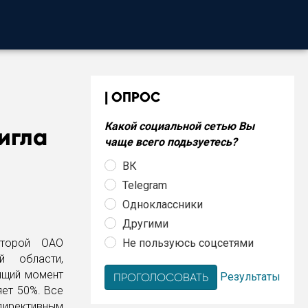
ОПРОС
Какой социальной сетью Вы
игла
чаще всего подьзуетесь?
ВК
Telegram
Одноклассники
Другими
Не пользуюсь соцсетями
оторой ОАО
й области,
ящий момент
Результаты
ет 50%. Все
ирективным