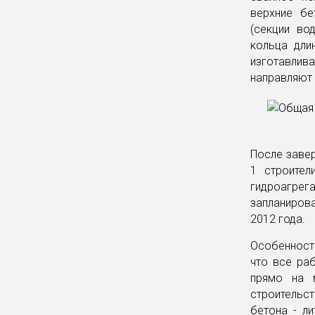
верхние бе
(секции во
кольца дли
изготавлива
направляют 
После заве
1 строител
гидроагрег
запланирова
2012 года.
Особенност
что все ра
прямо на 
строительс
бетона - л