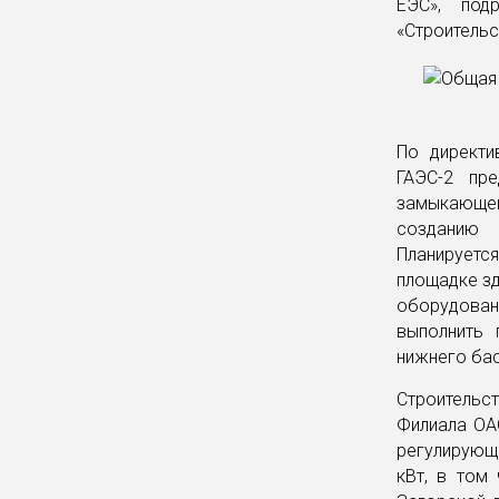
ЕЭС», под
«Строительс
По директи
ГАЭС-2 пр
замыкающег
созданию 
Планируетс
площадке зд
оборудован
выполнить 
нижнего бас
Строительс
Филиала ОА
регулирующ
кВт, в том