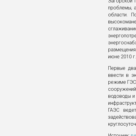
Загорской 
проблемы, 
области. П
высокоман
сглаживани
энергопотр
энергосна
размещения
июне 2010 г
Первые два
ввести в э
режиме ГЭС,
сооружений
водоводы и
инфраструк
ГАЭС веде
задействов
круглосуто
Источник:
ru