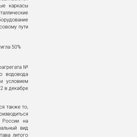
ные каркасы
таллические
борудование
ьсовому пути
оагрегата №
го водовода
ым условием
-2 в декабре
я также то,
оизводиться
 России на
иальный вид
тава литого