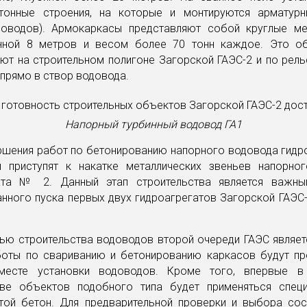
тонные строения, на которые и монтируются арматур
доводов). Армокаркасы представляют собой круглые ме
нной 8 метров и весом более 70 тонн каждое. Это о
ют на строительном полигоне Загорской ГАЭС-2 и по рел
прямо в створ водовода.
Напорный турбинный водовод ГА1
ршения работ по бетонированию напорного водовода гидр
и приступят к накатке металлических звеньев напорно
ата № 2. Данный этап строительства является важн
нного пуска первых двух гидроагрегатов Загорской ГАЭС
ью строительства водоводов второй очереди ГАЭС являетс
боты по свариванию и бетонированию каркасов будут пр
месте установки водоводов. Кроме того, впервые в
тве объектов подобного типа будет применяться спец
итой бетон. Для предварительной проверки и выбора сос