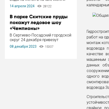
завершится в конце августа.
календарны
14 апреля 2024
28122
Период отключения составит не
более 14 дней.
В парке Скитские пруды
покажут ледовое шоу
«Чемпионы»
Гидрострои
В Сергиево-Посадский городской
работ на од
округ 24 декабря привезут
монтаж кот
ледовый тур «Чемпионы»
08 декабря 2023
15307
водовода г
заслуженного мастера спорта,
чемпиона мира и Европы,
качестве в
серебряного призера зимних
машинным з
Олимпийских игр Ильи Авербуха.
данных об
Как сообщает администрация ...
сооружении
одного вод
смонтирова
водовода За
Строительс
устойчивос
свайное по