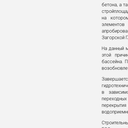
бетона, а т
стройплоща
на которо
элементов
апробирова
Загорской Г
На данный 
этой прич
бассейна. 
возобновлен
Завершает
гидротехни
в зависим
переходных
перекрытия
водоприемн
Строительн