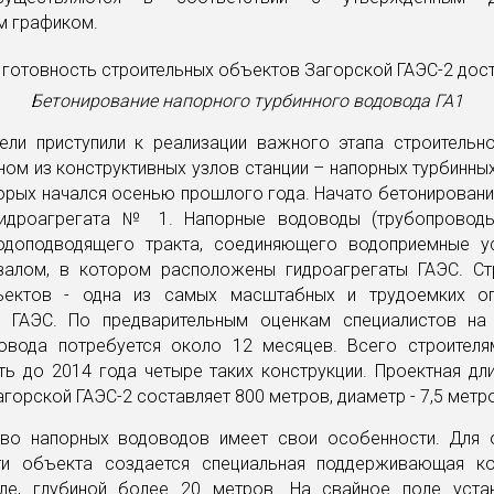
м графиком.
Бетонирование напорного турбинного водовода ГА1
тели приступили к реализации важного этапа строительн
ном из конструктивных узлов станции – напорных турбинны
орых начался осенью прошлого года. Начато бетонировани
идроагрегата № 1. Напорные водоводы (трубопровод
одоподводящего тракта, соединяющего водоприемные у
алом, в котором расположены гидроагрегаты ГАЭС. Ст
ъектов - одна из самых масштабных и трудоемких оп
 ГАЭС. По предварительным оценкам специалистов на
овода потребуется около 12 месяцев. Всего строителя
ть до 2014 года четыре таких конструкции. Проектная дл
горской ГАЭС-2 составляет 800 метров, диаметр - 7,5 метр
тво напорных водоводов имеет свои особенности. Для 
ти объекта создается специальная поддерживающая ко
ле, глубиной более 20 метров. На свайное поле уста