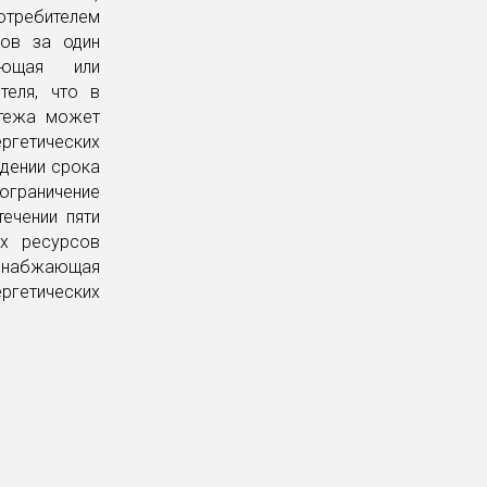
отребителем
сов за один
ающая или
теля, что в
атежа может
ергетических
дении срока
ограничение
течении пяти
их ресурсов
снабжающая
ргетических