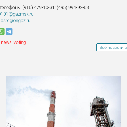
елефоны: (910) 479-10-31; (495) 994-92-08
0101@gazmsk.ru
sregiongaz.ru
 news_voting
Все новости р