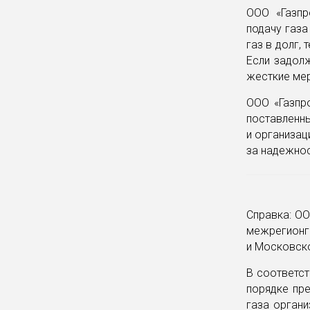
ООО «Газпр
подачу газа
газ в долг,
Если задолж
жесткие мер
ООО «Газпр
поставленн
и организац
за надежнос
Справка: ОО
межрегионга
и Московск
В соответст
порядке пре
газа органи