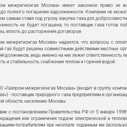
ом межрегионгаз Москва» имеет законное право не в
 до полного погашения задолженности. Компания не може
 тем самым ставя под угрозу закупки газа для добросовестн
енность не будет погашена, то поставщик газа готов по
ы, вплоть до расторжения договоров.
ом межрегионгаз Москва» надеется, что вопросы с оплат
ый газ будут решены совместными действиями местных орг
ий-должников, ведь именно на них лежит ответственность 
ть и стабильность снабжения теплом и горячей водой.
О «Газпром межрегионгаз Москва» (входит в группу компа
з») - поставщик природного газа предприятиям и организ
ой области, населению Москвы.
вии с постановлением Правительства РФ от 5 января 199
кращения или ограничения подачи электрической и теплов
зациям-потребителям при неоплате поданным им (использ