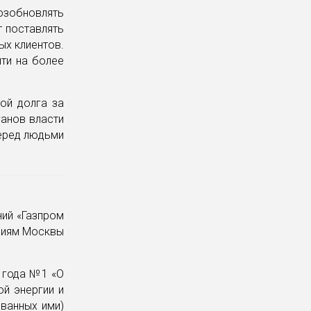
озобновлять
т поставлять
ых клиентов.
йти на более
ой долга за
анов власти
перед людьми
ний «Газпром
ациям Москвы
8 года №1 «О
ой энергии и
ованных ими)