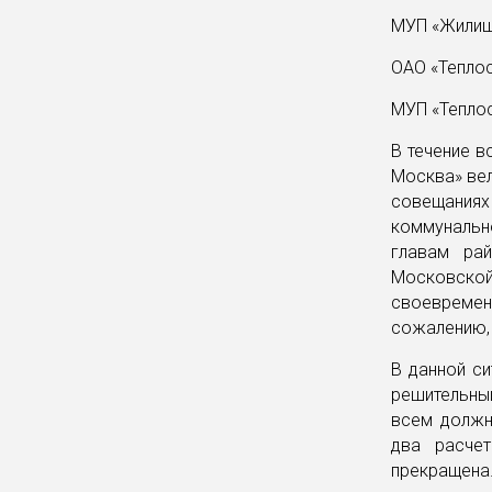
МУП «Жилищн
ОАО «Теплосе
МУП «Теплос
В течение в
Москва» вел
совещаниях
коммунальн
главам рай
Московской 
своевременн
сожалению, 
В данной с
решительный
всем должн
два расчет
прекращена