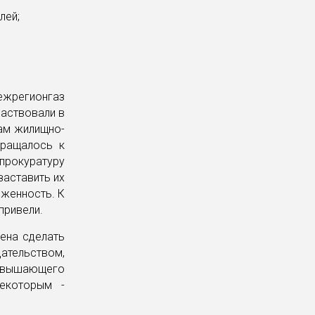
лей;
межрегионгаз
частвовали в
ам жилищно-
бращалось к
прокуратуру
заставить их
лженность. К
привели.
ена сделать
дательством,
ревышающего
некоторым -