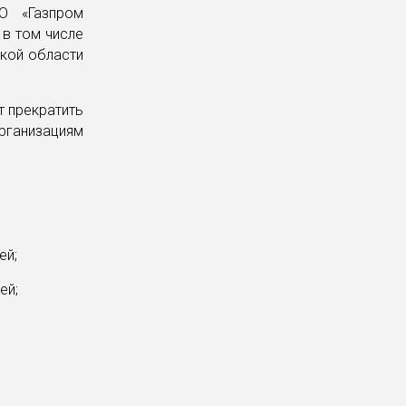
О «Газпром
 в том числе
кой области
т прекратить
ганизациям
ей;
ей;