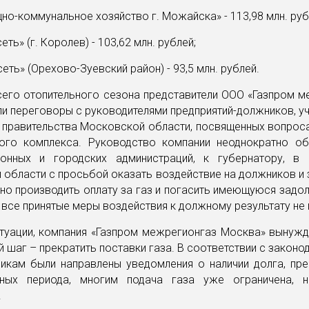
о-коммунальное хозяйство г. Можайска» - 113,98 млн. руб
ть» (г. Королев) - 103,62 млн. рублей;
еть» (Орехово-Зуевский район) - 93,5 млн. рублей.
сего отопительного сезона представители ООО «Газпром 
и переговоры с руководителями предприятий-должников, у
 правительства Московской области, посвященных вопрос
ого комплекса. Руководство компании неоднократно о
онных и городских администраций, к губернатору, в 
области с просьбой оказать воздействие на должников и 
о производить оплату за газ и погасить имеющуюся задо
все принятые меры воздействия к должному результату не 
итуации, компания «Газпром межрегионгаз Москва» вынужд
 шаг – прекратить поставки газа. В соответствии с законо
икам были направлены уведомления о наличии долга, п
ных периода, многим подача газа уже ограничена, 
.