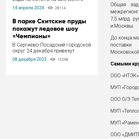
Общая зад
завершится в конце августа.
14 апреля 2024
28114
Период отключения составит не
межрегионга
более 14 дней.
7,5 млрд. 
В парке Скитские пруды
и Москвы.
покажут ледовое шоу
«Чемпионы»
До конца ма
В Сергиево-Посадский городской
поставки 
округ 24 декабря привезут
Московской
ледовый тур «Чемпионы»
08 декабря 2023
15298
заслуженного мастера спорта,
Самыми кр
чемпиона мира и Европы,
серебряного призера зимних
ООО «НТЭК» 
Олимпийских игр Ильи Авербуха.
Как сообщает администрация ...
МУП «Городс
ООО О/З Теп
МУП «Теплос
МУП «Раменс
ООО «ДМИТР