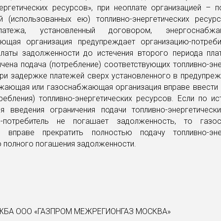
нергетических ресурсов», при неоплате организацией – п
й (использованных ею) топливно-энергетических ресур
латежа, установленный договором, энергоснабж
ющая организация предупреждает организацию-потреби
платы задолженности до истечения второго периода пл
чена подача (потребление) соответствующих топливно-эн
При задержке платежей сверх установленного в предупреж
жающая или газоснабжающая организация вправе ввести 
ребления) топливно-энергетических ресурсов. Если по ис
я введения ограничения подачи топливно-энергетическ
ия-потребитель не погашает задолженность, то газо
я вправе прекратить полностью подачу топливно-эне
 полного погашения задолженности.
ЖБА ООО «ГАЗПРОМ МЕЖРЕГИОНГАЗ МОСКВА»