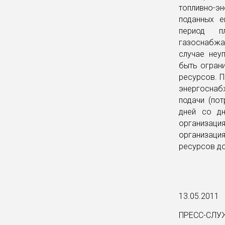
топливно-э
поданных е
период п
газоснабжа
случае неу
быть ограни
ресурсов. 
энергоснаб
подачи (пот
дней со дн
организац
организаци
ресурсов до
13.05.2011
ПРЕСС-СЛУ