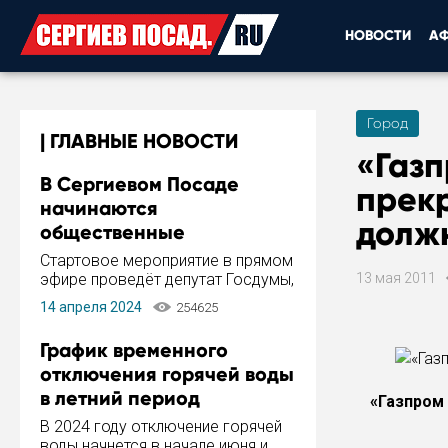
НОВОСТИ
А
Город
ГЛАВНЫЕ НОВОСТИ
«Газ
В Сергиевом Посаде
прек
начинаются
долж
общественные
обсуждения Стратегии
Стартовое мероприятие в прямом
развития города
эфире проведёт депутат Госдумы,
13 мая 2011
инициатор и автор Концепции
14 апреля 2024
254625
развития Сергиева Посада и
Стратегии ее реализации Сергей
График временного
Пахомов.
отключения горячей воды
в летний период
«Газпром
В 2024 году отключение горячей
воды начнется в начале июня и