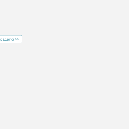
аздела >>