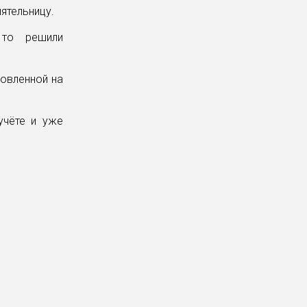
ятельницу.
 то решили
новленной на
учёте и уже