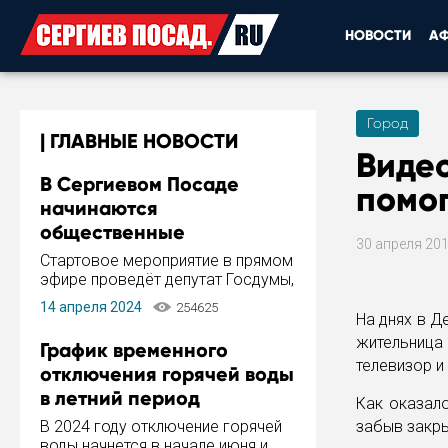
НОВОСТИ
А
Город
ГЛАВНЫЕ НОВОСТИ
Виде
В Сергиевом Посаде
помо
начинаются
общественные
30 апреля 20
обсуждения Стратегии
Стартовое мероприятие в прямом
развития города
эфире проведёт депутат Госдумы,
инициатор и автор Концепции
14 апреля 2024
254625
развития Сергиева Посада и
На днях в Д
Стратегии ее реализации Сергей
жительница 
График временного
Пахомов.
телевизор и
отключения горячей воды
в летний период
Как оказало
В 2024 году отключение горячей
забыв закры
воды начнется в начале июня и