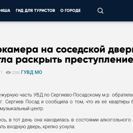
ФИША
ГИД ДЛЯ ТУРИСТОВ
О ГОРОДЕ
окамера на соседской двер
гла раскрыть преступлени
ГУВД МО
11
2290
ежурную часть УВД по Сергиево-Посадскому м.р. обратила
г. Сергиев Посад и сообщила о том, что из её квартиры
 музыкальный центр.
сь, в тот день она находилась в состоянии алкогольного 
ть входную дверь, крепко уснула.