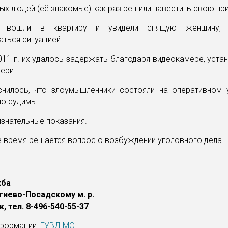
х людей (её знакомые) как раз решили навестить свою при
 вошли в квартиру и увидели спящую женщину,
ться ситуацией.
011 г. их удалось задержать благодаря видеокамере, уста
ери.
нилось, что злоумышленники состояли на оперативном 
но судимы.
изнательные показания.
 время решается вопрос о возбуждении уголовного дела.
жба
гиево-Посадскому м. р.
, тел. 8-496-540-55-37
нформации:
ГУВД МО