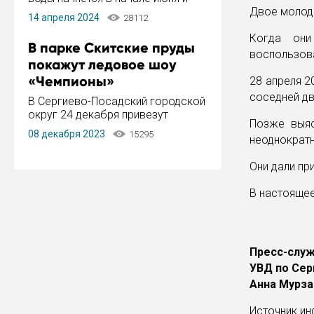
завершится в конце августа.
Двое молоды
14 апреля 2024
28112
Период отключения составит не
более 14 дней.
Когда они
В парке Скитские пруды
воспользова
покажут ледовое шоу
«Чемпионы»
28 апреля 2
соседней дв
В Сергиево-Посадский городской
округ 24 декабря привезут
Позже выяс
ледовый тур «Чемпионы»
08 декабря 2023
15295
неоднократ
заслуженного мастера спорта,
чемпиона мира и Европы,
Они дали пр
серебряного призера зимних
Олимпийских игр Ильи Авербуха.
В настоящее
Как сообщает администрация ...
Пресс-слу
УВД по Сер
Анна Мурзак
Источник и