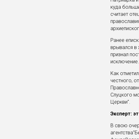
куда больши
считает отец
православия
архиепископ
Ранее еписк
врывался в 
признал пос
исключение.
Как отметил
честного, о
Православно
Слуцкого мо
Церкви".
Эксперт: э
В свою очер
агентства"Б