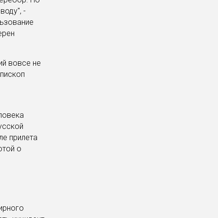
оду", -
ользование
ерен
кий вовсе не
епископ
еловека
Русской
ле прилета
отой о
ирного