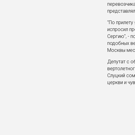
перевозчика
представлял
"По прилету
испросил пр
Сергию", - 
подобных ве
Москвы мес
Депутат с о
вертолетног
Слуцкий сом
церкви и чу