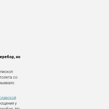
еребор, но
епископ
толета со
 вызвало
славской
рощения у
перебор. Но