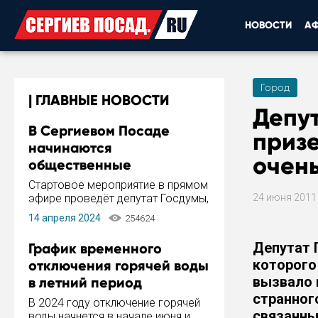
НОВОСТИ
А
Город
ГЛАВНЫЕ НОВОСТИ
Депут
В Сергиевом Посаде
призе
начинаются
очень
общественные
обсуждения Стратегии
Стартовое мероприятие в прямом
развития города
эфире проведёт депутат Госдумы,
24 июня 201
инициатор и автор Концепции
14 апреля 2024
254624
развития Сергиева Посада и
Стратегии ее реализации Сергей
Депутат 
График временного
Пахомов.
которого
отключения горячей воды
вызвало 
в летний период
странног
В 2024 году отключение горячей
связанны
воды начнется в начале июня и