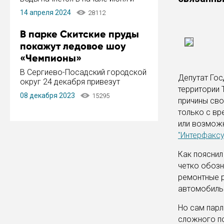
завершится в конце августа.
14 апреля 2024
28112
Период отключения составит не
более 14 дней.
В парке Скитские пруды
покажут ледовое шоу
«Чемпионы»
В Сергиево-Посадский городской
Депутат Гос
округ 24 декабря привезут
территории 
ледовый тур «Чемпионы»
08 декабря 2023
15295
заслуженного мастера спорта,
причины сво
чемпиона мира и Европы,
только с вр
серебряного призера зимних
или возможн
Олимпийских игр Ильи Авербуха.
"Интерфаксу
Как сообщает администрация ...
Как пояснил
четко обозн
ремонтные р
автомобильн
Но сам парл
сложного по