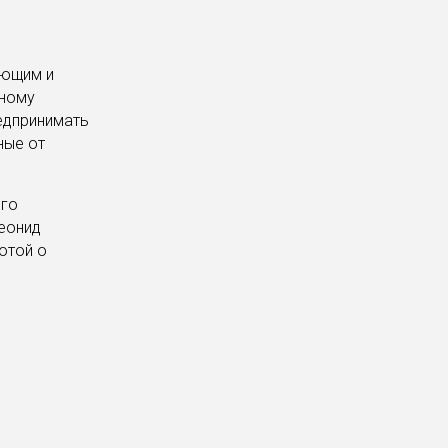
ующим и
бному
редпринимать
ные от
его
Леонид
отой о