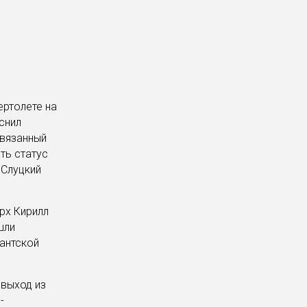
ертолете на
снил
связанный
ть статус
 Слуцкий
арх Кирилл
шли
антской
 выход из
-