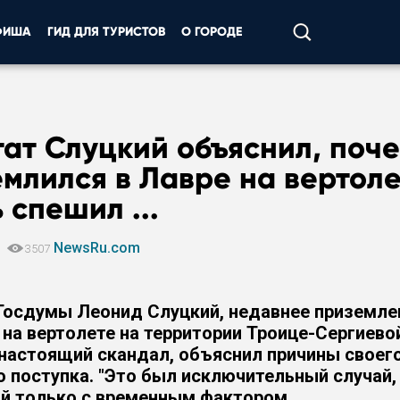
ФИША
ГИД ДЛЯ ТУРИСТОВ
О ГОРОДЕ
ат Слуцкий объяснил, поч
млился в Лавре на вертоле
 спешил ...
NewsRu.com
1
3507
Госдумы Леонид Слуцкий, недавнее приземле
 на вертолете на территории Троице-Сергиев
настоящий скандал, объяснил причины своег
о поступка. "Это был исключительный случай,
й только с временным фактором,