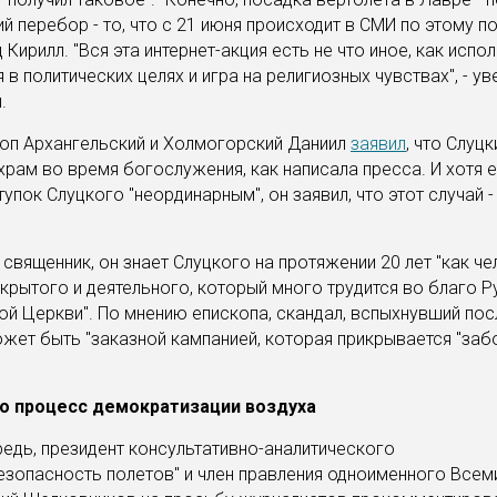
й перебор - то, что с 21 июня происходит в СМИ по этому пов
 Кирилл. "Вся эта интернет-акция есть не что иное, как исп
 в политических целях и игра на религиозных чувствах", - ув
.
оп Архангельский и Холмогорский Даниил
заявил
, что Слуц
храм во время богослужения, как написала пресса. И хотя 
тупок Слуцкого "неординарным", он заявил, что этот случай -
 священник, он знает Слуцкого на протяжении 20 лет "как ч
ткрытого и деятельного, который много трудится во благо 
й Церкви". По мнению епископа, скандал, вспыхнувший пос
жет быть "заказной кампанией, которая прикрывается "заб
то процесс демократизации воздуха
едь, президент консультативно-аналитического
езопасность полетов" и член правления одноименного Всем