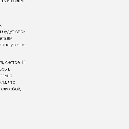
ть инцидент
х
и будут свои
ретаем
ства уже не
а, снятое 11
ось в
иально
ли, что
о службой,