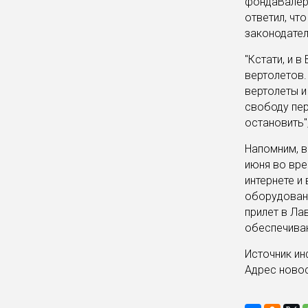
фондаВалер
ответил, чт
законодател
"Кстати, и 
вертолетов.
вертолеты и
свободу пе
остановить",
Напомним, в
июня во вре
интернете и
оборудованн
прилет в Ла
обеспечива
Источник и
Адрес ново