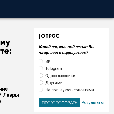
ОПРОС
ему
Какой социальной сетью Вы
те:
чаще всего подьзуетесь?
ВК
Telegram
Одноклассники
Другими
ние
Не пользуюсь соцсетями
ой Лавры
о
Результаты