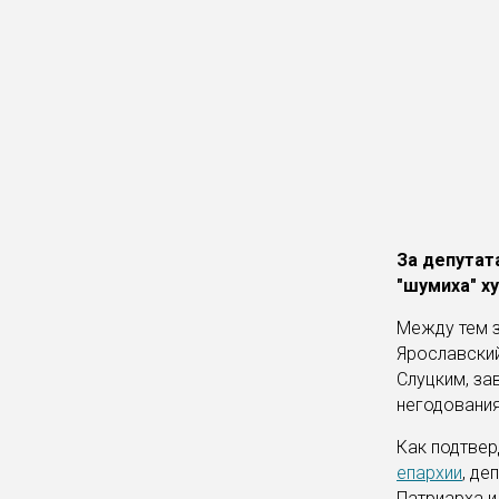
За депутат
"шумиха" х
Между тем з
Ярославский
Слуцким, за
негодования
Как подтвер
епархии
, де
Патриарха и