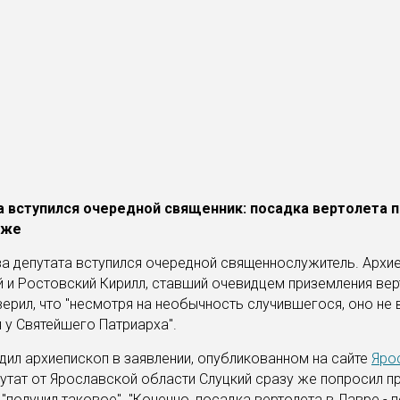
а вступился очередной священник: посадка вертолета п
уже
а депутата вступился очередной священнослужитель. Архи
 и Ростовский Кирилл, ставший очевидцем приземления вер
верил, что "несмотря на необычность случившегося, оно не
 у Святейшего Патриарха".
дил архиепископ в заявлении, опубликованном на сайте
Яро
путат от Ярославской области Слуцкий сразу же попросил п
 "получил таковое". "Конечно, посадка вертолета в Лавре - 