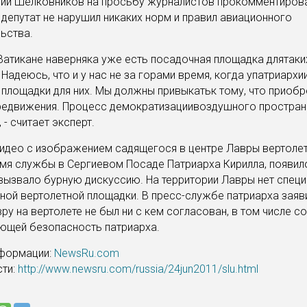
ий Шелковников на просьбу журналистов прокомментирова
о депутат не нарушил никаких норм и правил авиационного
ьства.
в Ватикане наверняка уже есть посадочная площадка длятаки
 Надеюсь, что и у нас не за горами время, когда упатриархи
 площадки для них. Мы должны привыкатьк тому, что приоб
редвижения. Процесс демократизациивоздушного простран
 - считает эксперт.
идео с изображением садящегося в центре Лавры вертолет
мя службы в Сергиевом Посаде Патриарха Кирилла, появил
 вызвало бурную дискуссию. На территории Лавры нет спец
ой вертолетной площадки. В пресс-службе патриарха заяви
вру на вертолете не был ни с кем согласован, в том числе с
ющей безопасность патриарха.
нформации:
NewsRu.com
сти:
http://www.newsru.com/russia/24jun2011/slu.html