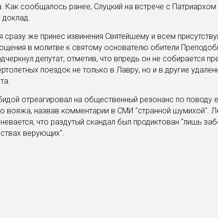
. Как сообщалось ранее, Слуцкий на встрече с Патриархом
 доклад.
 я сразу же принес извинения Святейшему и всем присутств
ощения в молитве к святому основателю обители Преподо
подчеркнул депутат, отметив, что впредь он не собирается п
ртолетных поездок не только в Лавру, но и в другие удален
та.
бидой отреагировал на общественный резонанс по поводу 
о вояжа, назвав комментарии в СМИ "странной шумихой". 
невается, что раздутый скандал был продиктован "лишь заб
вствах верующих".