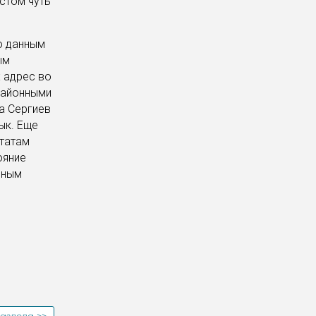
стом чуть
о данным
ым
х адрес во
районными
да Сергиев
ык. Еще
утатам
ояние
ьным