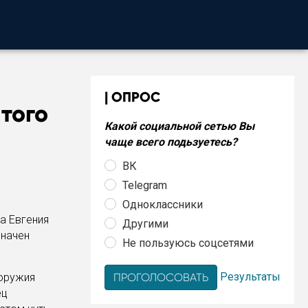
ОПРОС
того
Какой социальной сетью Вы
чаще всего подьзуетесь?
ВК
Telegram
Одноклассники
а Евгения
Другими
значен
Не пользуюсь соцсетями
Результаты
 оружия
ец