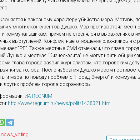
мог описать убийцу - это был мужчина в черной одежде, ро
его.
клоняется к заказному характеру убийства мэра. Мотивы, п
ыли у многих конкурентов Душко. Мэр противостоял местн
 и коммунальщикам, причем не стеснялся в выражениях в и
чных выступлений. Конфликтные отношения сложились и с 
тмечает "РГ". Также местные СМИ отмечали, что глава горо
ий Душко и местная "бизнес-элита" не могут найти общий яз
ами глава города заявил журналистам, что городским деп
взятки за голоса. После избрания Душко мэром противост
ты и мэра по поводу проблем с "Посад Энерго" и коммунал
и других проблем города сохранилось.
нформации:
ИА REGNUM
сти:
http://www.regnum.ru/news/polit/1438321.html
 news_voting