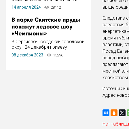
погибшего с
завершится в конце августа.
выше средн
14 апреля 2024
28112
Период отключения составит не
более 14 дней.
Следствие с
В парке Скитские пруды
следствия б
покажут ледовое шоу
энергетикам
«Чемпионы»
время публи
В Сергиево-Посадский городской
властями, о
округ 24 декабря привезут
Посад Евген
ледовый тур «Чемпионы»
08 декабря 2023
15296
перед выбор
заслуженного мастера спорта,
чемпиона мира и Европы,
предлагают 
серебряного призера зимних
местной эли
Олимпийских игр Ильи Авербуха.
хозяйством 
Как сообщает администрация ...
Источник и
Адрес ново
Нет таблицы