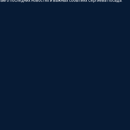
ам о последних новостях и важных событиях Сергиева Посада.