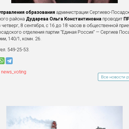
управления образования
администрации Сергиево-Посадс
ного района
Дударева Ольга Константиновна
проводит
П
в четверг, 8 сентября, с 16 до 18 часов в общественной при
садского отделения партии "Единая Россия" — Сергиев Поса
и, 140/1, комн. 26.
ел. 549-25-53.
 news_voting
Все новости р