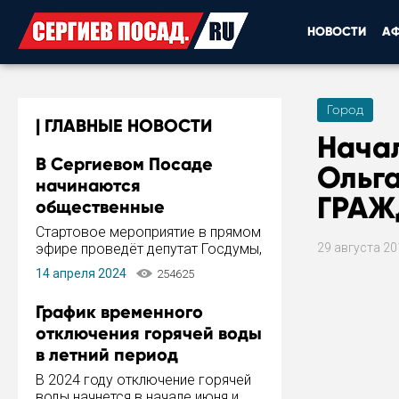
НОВОСТИ
А
Город
ГЛАВНЫЕ НОВОСТИ
Нача
В Сергиевом Посаде
Ольг
начинаются
ГРАЖ
общественные
обсуждения Стратегии
Стартовое мероприятие в прямом
развития города
эфире проведёт депутат Госдумы,
29 августа 2
инициатор и автор Концепции
14 апреля 2024
254625
развития Сергиева Посада и
Стратегии ее реализации Сергей
График временного
Пахомов.
отключения горячей воды
в летний период
В 2024 году отключение горячей
воды начнется в начале июня и