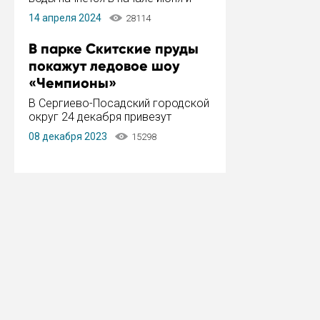
завершится в конце августа.
14 апреля 2024
28114
Период отключения составит не
более 14 дней.
В парке Скитские пруды
покажут ледовое шоу
«Чемпионы»
В Сергиево-Посадский городской
округ 24 декабря привезут
ледовый тур «Чемпионы»
08 декабря 2023
15298
заслуженного мастера спорта,
чемпиона мира и Европы,
серебряного призера зимних
Олимпийских игр Ильи Авербуха.
Как сообщает администрация ...