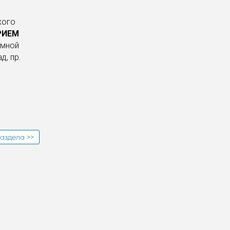
кого
РИЕМ
емной
д, пр.
аздела >>