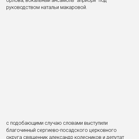
орлова, вокальный ансамбль "априори" под
руководством натальи макаровой.
с подобающими случаю словами выступили
благочинный сергиево-посадского церковного
округа священник александр колесников и депутат