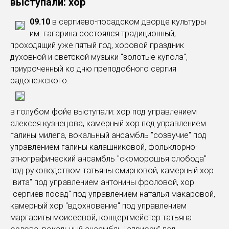
выступали: хор
09.10
в сергиево-посадском дворце культуры
им. гагарина состоялся традиционный,
проходящий уже пятый год, хоровой праздник
духовной и светской музыки "золотые купола",
приуроченный ко дню преподобного сергия
радонежского.
в голубом фойе выступали: хор под управлением
алексея кузнецова, камерный хор под управлением
галины милега, вокальный ансамбль "созвучие" под
управлением галины калашниковой, фольклорно-
этнографический ансамбль "скоморошья слобода"
под руководством татьяны смирновой, камерный хор
"вита" под управлением антонины фроловой, хор
"сергиев посад" под управлением наталья макаровой,
камерный хор "вдохновение" под управлением
маргариты моисеевой, концертмейстер татьяна