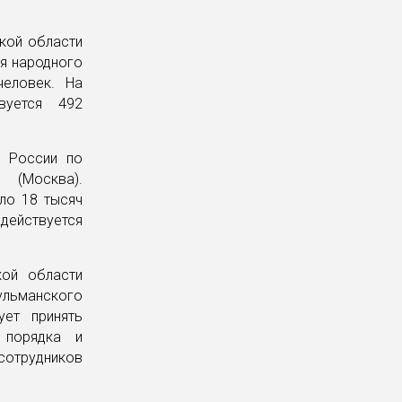
ской области
я народного
человек. На
вуется 492
а России по
 (Москва).
ло 18 тысяч
действуется
кой области
ульманского
ует принять
 порядка и
сотрудников