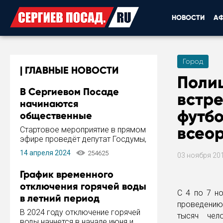
НОВОСТИ
А
Город
ГЛАВНЫЕ НОВОСТИ
Полиц
В Сергиевом Посаде
встре
начинаются
футбо
общественные
обсуждения Стратегии
всео
Стартовое мероприятие в прямом
развития города
эфире проведёт депутат Госдумы,
инициатор и автор Концепции
14 апреля 2024
254625
03 ноября 20
развития Сергиева Посада и
Стратегии ее реализации Сергей
График временного
Пахомов.
отключения горячей воды
С 4 по 7 н
в летний период
проведению 
В 2024 году отключение горячей
тысяч чел
воды начнется в начале июня и