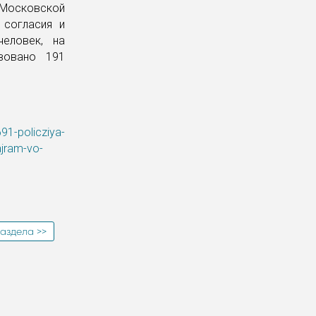
 Московской
 согласия и
человек, на
вовано 191
91-policziya-
ajram-vo-
аздела >>