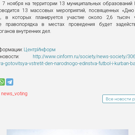
и 7 ноября на территории 13 муниципальных образований
оводится 13 массовых мероприятий, посвященных «Дню
», в которых планируется участие около 2,6 тысяч 
ие правопорядка в местах проведения будет задейст
рганов внутренних дел.
нформации:
ЦентрИнформ
новости:
http://www.cinform.ru/society/news-society/306
gotovitsya-vstretit-den-narodnogo-edinstva-futbol-i-kurban-b
 news_voting
Все новости р