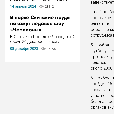
задействует
завершится в конце августа.
14 апреля 2024
28112
Период отключения составит не
Так, 4 нояб
более 14 дней.
В парке Скитские пруды
проводится
покажут ледовое шоу
единства».
«Чемпионы»
обеспечен
сотрудника 
В Сергиево-Посадский городской
округ 24 декабря привезут
5 ноября н
ледовый тур «Чемпионы»
08 декабря 2023
15295
футболу м
заслуженного мастера спорта,
чемпиона мира и Европы,
Прогнозиру
серебряного призера зимних
человек. Н
Олимпийских игр Ильи Авербуха.
около 2000 
Как сообщает администрация ...
6 ноября н
пройдут 15
праздника 
участие б
безопаснос
органов вну