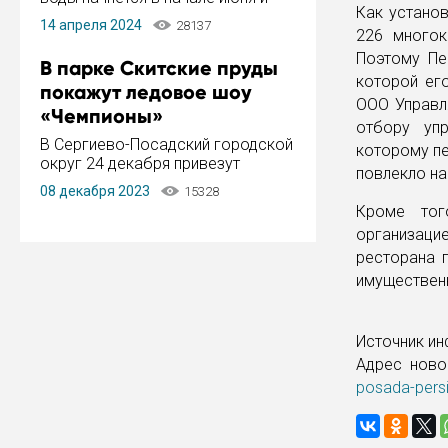
Как установ
завершится в конце августа.
14 апреля 2024
28137
Период отключения составит не
226 многок
более 14 дней.
Поэтому Пе
В парке Скитские пруды
которой ег
покажут ледовое шоу
ООО Управл
«Чемпионы»
отбору уп
В Сергиево-Посадский городской
которому пе
округ 24 декабря привезут
повлекло на
ледовый тур «Чемпионы»
08 декабря 2023
15328
заслуженного мастера спорта,
Кроме тог
чемпиона мира и Европы,
организаци
серебряного призера зимних
ресторана 
Олимпийских игр Ильи Авербуха.
Как сообщает администрация ...
имущественн
Источник и
Адрес ново
posada-pers