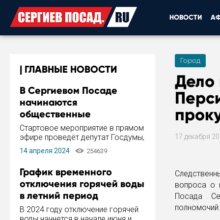
НОВОСТИ
А
Город
ГЛАВНЫЕ НОВОСТИ
Дело 
В Сергиевом Посаде
Перс
начинаются
прок
общественные
обсуждения Стратегии
Стартовое мероприятие в прямом
развития города
эфире проведёт депутат Госдумы,
17 декабря 2
инициатор и автор Концепции
14 апреля 2024
254639
развития Сергиева Посада и
Стратегии ее реализации Сергей
График временного
Следственн
Пахомов.
отключения горячей воды
вопроса о 
в летний период
Посада Се
полномочий
В 2024 году отключение горячей
воды начнется в начале июня и