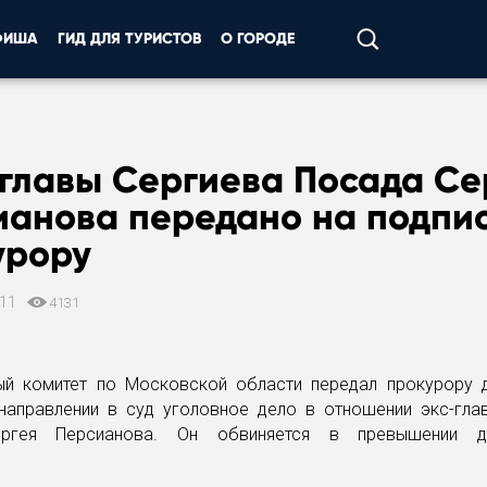
ФИША
ГИД ДЛЯ ТУРИСТОВ
О ГОРОДЕ
главы Сергиева Посада Се
ианова передано на подпи
урору
011
4131
ый комитет по Московской области передал прокурору 
направлении в суд уголовное дело в отношении экс-гла
ргея Персианова. Он обвиняется в превышении д
.