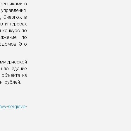
твенниками в
управления.
 Энерго», в
в интересах
 конкурс по
яжение, по
х домов. Это
ммерческой
ешло здание
 объекта из
. рублей.
avy-sergieva-