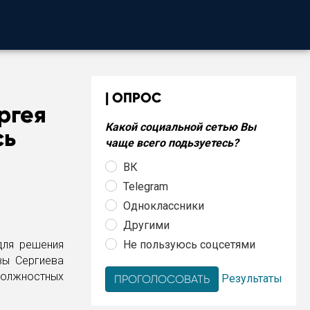
ОПРОС
ргея
Какой социальной сетью Вы
сь
чаще всего подьзуетесь?
ВК
Telegram
Одноклассники
Другими
Не пользуюсь соцсетями
для решения
вы Сергиева
олжностных
Результаты