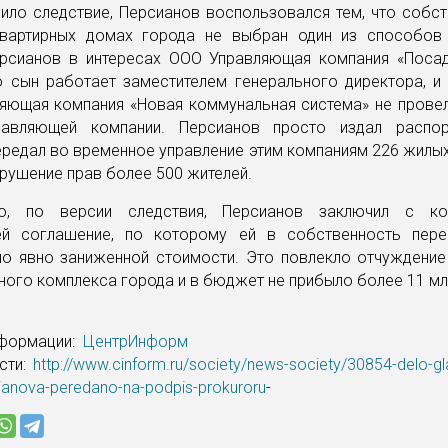
ило следствие, Персианов воспользовался тем, что собс
вартирных домах города не выбран один из способов 
рсианов в интересах ООО Управляющая компания «Посад
о сын работает заместителем генерального директора, и 
яющая компания «Новая коммунальная система» не провел
равляющей компании. Персианов просто издал распор
редал во временное управление этим компаниям 226 жилы
рушение прав более 500 жителей.
о, по версии следствия, Персианов заключил с ко
ей соглашение, по которому ей в собственность пер
по явно заниженной стоимости. Это повлекло отчуждение
ого комплекса города и в бюджет не прибыло более 11 млн
нформации:
ЦентрИнформ
сти:
http://www.cinform.ru/society/news-society/30854-delo-gl
ianova-peredano-na-podpis-prokuroru
-