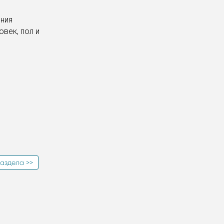
ения
век, пол и
аздела >>