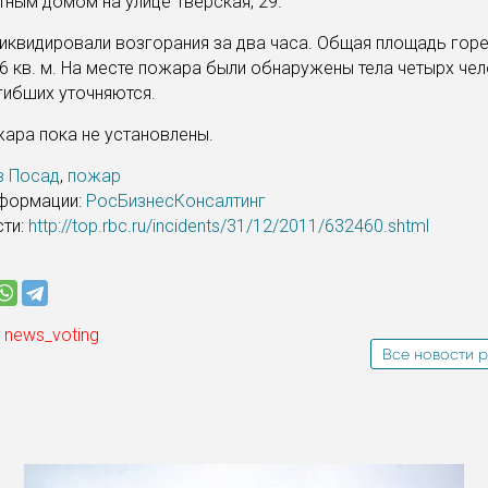
тным домом на улице Тверская, 29.
квидировали возгорания за два часа. Общая площадь гор
6 кв. м. На месте пожара были обнаружены тела четырх чело
гибших уточняются.
ара пока не установлены.
в Посад
,
пожар
нформации:
РосБизнесКонсалтинг
сти:
http://top.rbc.ru/incidents/31/12/2011/632460.shtml
 news_voting
Все новости р