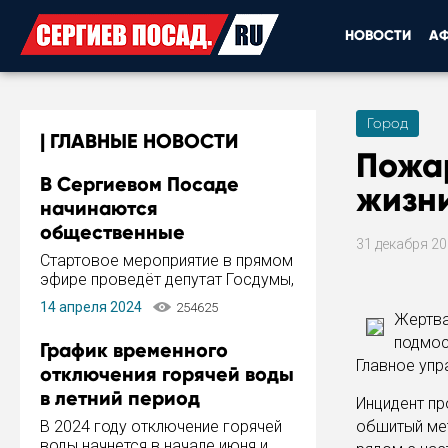
НОВОСТИ
А
Город
ГЛАВНЫЕ НОВОСТИ
Пожа
В Сергиевом Посаде
жизн
начинаются
общественные
31 декабря 2
обсуждения Стратегии
Стартовое мероприятие в прямом
развития города
эфире проведёт депутат Госдумы,
инициатор и автор Концепции
14 апреля 2024
254625
развития Сергиева Посада и
Жертва
Стратегии ее реализации Сергей
подмос
График временного
Пахомов.
Главное упр
отключения горячей воды
в летний период
Инцидент пр
В 2024 году отключение горячей
обшитый ме
воды начнется в начале июня и