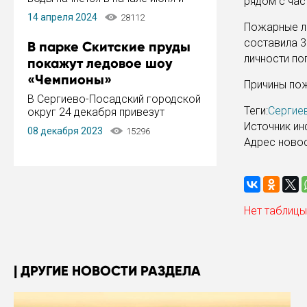
рядом с час
завершится в конце августа.
14 апреля 2024
28112
Период отключения составит не
Пожарные ли
более 14 дней.
составила 3
В парке Скитские пруды
личности по
покажут ледовое шоу
«Чемпионы»
Причины пож
В Сергиево-Посадский городской
Теги:
Сергие
округ 24 декабря привезут
ледовый тур «Чемпионы»
Источник и
08 декабря 2023
15296
заслуженного мастера спорта,
Адрес ново
чемпиона мира и Европы,
серебряного призера зимних
Олимпийских игр Ильи Авербуха.
Как сообщает администрация ...
Нет таблицы
ДРУГИЕ НОВОСТИ РАЗДЕЛА