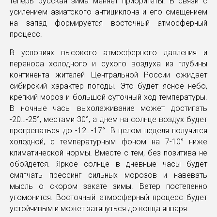
теперь русская зима меняет приоритеты. В связи с
усилением азиатского антициклона и его смещением
на запад формируется восточный атмосферный
процесс.
В условиях высокого атмосферного давления и
переноса холодного и сухого воздуха из глубины
континента жителей Центральной России ожидает
сибирский характер погоды. Это будет ясное небо,
крепкий мороз и большой суточный ход температуры.
В ночные часы выхолаживание может достигать
-20…-25°, местами 30°, а днем на солнце воздух будет
прогреваться до -12…-17°. В целом неделя получится
холодной, с температурным фоном на 7-10° ниже
климатической нормы. Вместе с тем, без позитива не
обойдется. Яркое солнце в дневные часы будет
смягчать прессинг сильных морозов и навевать
мысль о скором закате зимы. Ветер постепенно
угомонится. Восточный атмосферный процесс будет
устойчивым и может затянуться до конца января.