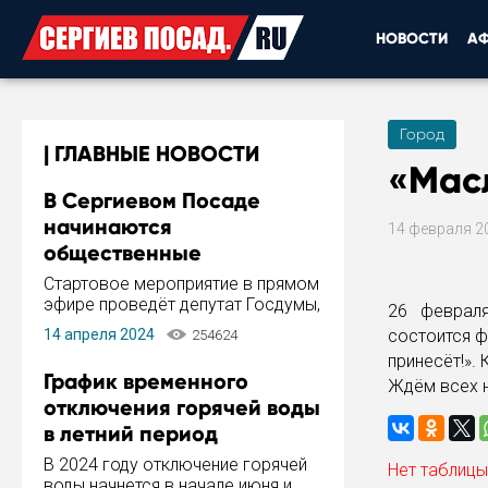
НОВОСТИ
А
Город
ГЛАВНЫЕ НОВОСТИ
«Масл
В Сергиевом Посаде
начинаются
14 февраля 2
общественные
обсуждения Стратегии
Стартовое мероприятие в прямом
развития города
эфире проведёт депутат Госдумы,
26 февраля
инициатор и автор Концепции
14 апреля 2024
состоится ф
254624
развития Сергиева Посада и
принесёт!».
Стратегии ее реализации Сергей
График временного
Ждём всех 
Пахомов.
отключения горячей воды
в летний период
В 2024 году отключение горячей
Нет таблицы
воды начнется в начале июня и