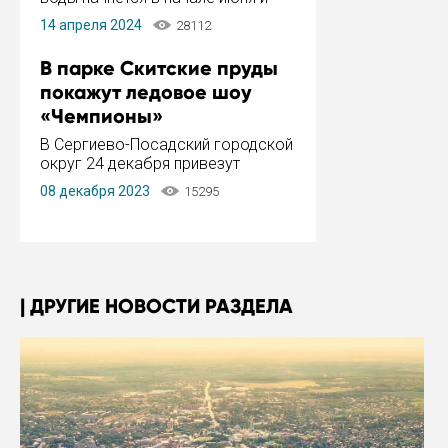
завершится в конце августа.
14 апреля 2024
28112
Период отключения составит не
более 14 дней.
В парке Скитские пруды
покажут ледовое шоу
«Чемпионы»
В Сергиево-Посадский городской
округ 24 декабря привезут
ледовый тур «Чемпионы»
08 декабря 2023
15295
заслуженного мастера спорта,
чемпиона мира и Европы,
серебряного призера зимних
Олимпийских игр Ильи Авербуха.
Как сообщает администрация ...
ДРУГИЕ НОВОСТИ РАЗДЕЛА