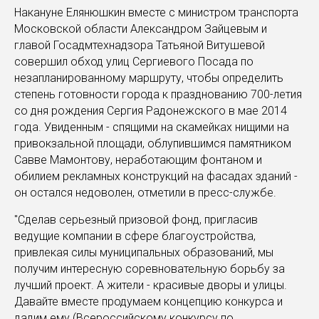
Накануне Елянюшкин вместе с министром транспорта
Московской области Александром Зайцевым и
главой Госадмтехнадзора Татьяной Витушевой
совершил обход улиц Сергиевого Посада по
незапланированному маршруту, чтобы определить
степень готовности города к празднованию 700-летия
со дня рождения Сергия Радонежского в мае 2014
года. Увиденным - спящими на скамейках нищими на
привокзальной площади, облупившимся памятником
Савве Мамонтову, неработающим фонтаном и
обилием рекламных конструкций на фасадах зданий -
он остался недоволен, отметили в пресс-службе.
"Сделав серьезный призовой фонд, пригласив
ведущие компании в сфере благоустройства,
привлекая силы муниципальных образований, мы
получим интересную соревновательную борьбу за
лучший проект. А жители - красивые дворы и улицы.
Давайте вместе продумаем концепцию конкурса и
дадим ему (Всероссийскому конкурсу по