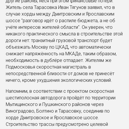
другие районы, неся при этом финансовые потери.
Житель села Тарасовка Иван Тягунов заявил, что в
случае хорды между Дмитровским и Ярославским
шоссе "разговор идёт о распиле бюджета, а не об
учёте интересов жителей области". Он уверен, что
никакого практического смысла в строительстве этой
дороги нет: транзитный грузовой транспорт будет
объезжать Москву по ЦКАД, что автоматически
снижает напряжённость на МКАДе, таким образом,
необходимость в дублёре отпадает. Жителям же
Подмосковья скоростная магистраль в
непосредственной близости от домов не принесёт
ничего, кроме ухудшения экологических условий.
Напомним, в соответствии с проектом скоростная
шестиполосная автодорога пройдёт по территории
Мытищинского и Пушкинского районов через
Виноградово, Болтино и Тарасовку, соединив по
хорде Дмитровское и Ярославское шоссе.
Строительство трассы предусмотрено целевой