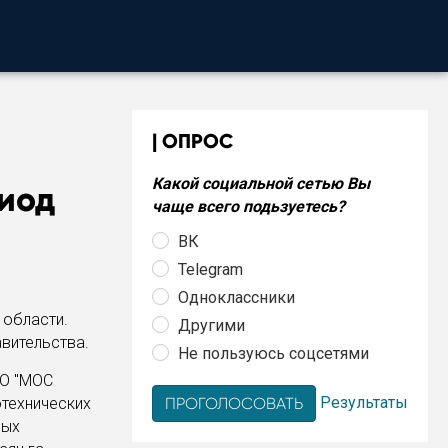
ОПРОС
Какой социальной сетью Вы
иод
чаще всего подьзуетесь?
ВК
Telegram
Одноклассники
области.
Другими
вительства.
Не пользуюсь соцсетями
МО "МОС
Результаты
отехнических
ных