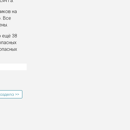
яч га.
иков на
. Все
ены.
ю ещё 38
опасных
опасных
аздела >>