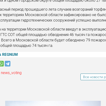
х и одном городском округе общей площадью около 27 тыс
асный период прошедшего лета случаев возгораний торфян
х территориях Московской области зафиксировано не было
ксплуатации гидротехнических сооружений успешно выполн
а на территории Московской области введут в эксплуатаци
 ГТС СОТ общей площадью обводнения 46 тысяч га пожаро
. Всего в Московской области будет обводнено 79 пожаро
общей площадью 74 тысяч га.
А REGNUM
 news_voting
Все новости р