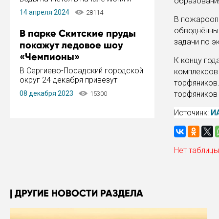
образования
завершится в конце августа.
14 апреля 2024
28114
Период отключения составит не
В пожарооп
более 14 дней.
обводнённы
В парке Скитские пруды
задачи по э
покажут ледовое шоу
«Чемпионы»
К концу год
В Сергиево-Посадский городской
комплексов
округ 24 декабря привезут
торфяников
ледовый тур «Чемпионы»
08 декабря 2023
торфяников 
15300
заслуженного мастера спорта,
чемпиона мира и Европы,
Источинк:
И
серебряного призера зимних
Олимпийских игр Ильи Авербуха.
Как сообщает администрация ...
Нет таблицы
ДРУГИЕ НОВОСТИ РАЗДЕЛА