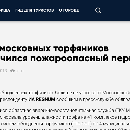
ФИША
ГИД ДЛЯ ТУРИСТОВ
О ГОРОДЕ
дмосковных торфяников
нчился пожароопасный пер
2013
3101
обводнённых торфяниках больше не угрожают Московской 
рреспонденту
ИА REGNUM
сообщили в пресс-службе облпра
риод областная аварийно-восстановительная служба (ГКУ 
олировала уровень влажности торфа на 41 комплексе гидр
систем обводнения торфяников (ГТС СОТ) в 14 муниципаль