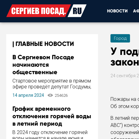
НОВОСТИ
А
Город
ГЛАВНЫЕ НОВОСТИ
У по
В Сергиевом Посаде
зако
начинаются
общественные
24 сентября 
обсуждения Стратегии
Стартовое мероприятие в прямом
развития города
эфире проведёт депутат Госдумы,
инициатор и автор Концепции
14 апреля 2024
254626
развития Сергиева Посада и
Пожары на 
Стратегии ее реализации Сергей
Об этом ко
График временного
Пахомов.
отключения горячей воды
В летний пе
в летний период
АВС") контр
В 2024 году отключение горячей
сооружений 
воды начнется в начале июня и