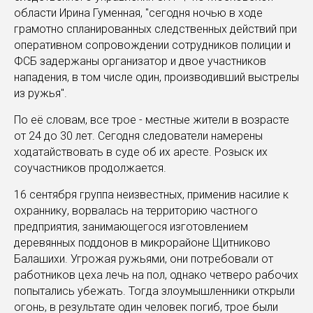
области Ирина Гуменная, "сегодня ночью в ходе
грамотно спланированных следственных действий при
оперативном сопровождении сотрудников полиции и
ФСБ задержаны организатор и двое участников
нападения, в том числе один, производивший выстрелы
из ружья".
По её словам, все трое - местные жители в возрасте
от 24 до 30 лет. Сегодня следователи намерены
ходатайствовать в суде об их аресте. Розыск их
соучастников продолжается.
16 сентября группа неизвестных, применив насилие к
охраннику, ворвалась на территорию частного
предприятия, занимающегося изготовлением
деревянных поддонов в микрорайоне Щитниково
Балашихи. Угрожая ружьями, они потребовали от
работников цеха лечь на пол, однако четверо рабочих
попытались убежать. Тогда злоумышленники открыли
огонь, в результате один человек погиб, трое были