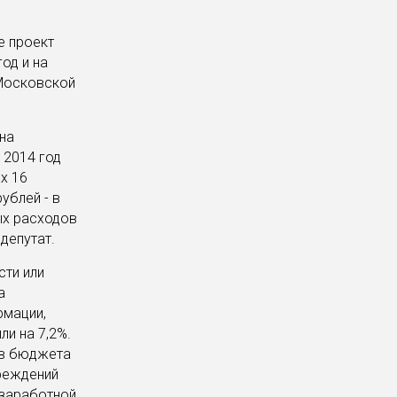
е проект
од и на
 Московской
на
 2014 год
х 16
ублей - в
ых расходов
депутат.
сти или
а
рмации,
ли на 7,2%.
ов бюджета
реждений
 заработной