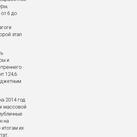
еры,
от 6 до
агоги
орой этап
ть
ры и
утреннего
т 124,6
бюджетным
а 2014 год
ах массовой
публичные
н на
 итогам их
тат.