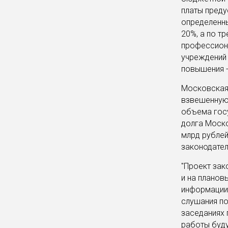
платы преду
определенны
20%, а по т
профессиона
учреждений 
повышения -
Московская 
взвешенную 
объема госу
долга Моско
млрд рублей
законодате
"Проект зак
и на планов
информации 
слушания по
заседаниях 
работы буду