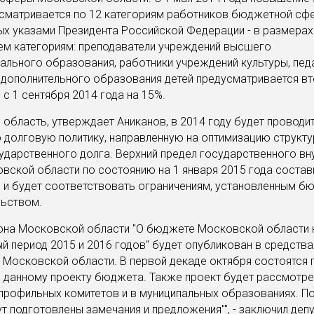
сматривается по 12 категориям работников бюджетной сф
х указами Президента Российской Федерации - в размерах 
рем категориям: преподаватели учреждений высшего
льного образования, работники учреждений культуры, пед
дополнительного образования детей предусматривается вт
 с 1 сентября 2014 года на 15%.
область, утверждает Аниканов, в 2014 году будет проводи
долговую политику, направленную на оптимизацию структу
дарственного долга. Верхний предел государственного вн
вской области по состоянию на 1 января 2015 года состави
 и будет соответствовать ограничениям, установленным 
льством.
она Московской области "О бюджете Московской области н
ый период 2015 и 2016 годов" будет опубликован в средств
Московской области. В первой декаде октября состоятся 
 данному проекту бюджета. Также проект будет рассмотре
профильных комитетов и в муниципальных образованиях. По
т подготовлены замечания и предложения"", - заключил депу