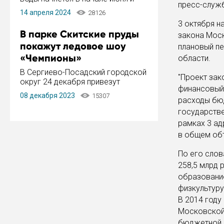
пресс-служ
завершится в конце августа.
14 апреля 2024
28126
Период отключения составит не
3 октября н
более 14 дней.
В парке Скитские пруды
закона Моск
покажут ледовое шоу
плановый пе
«Чемпионы»
области.
В Сергиево-Посадский городской
"Проект за
округ 24 декабря привезут
финансовый 
ледовый тур «Чемпионы»
08 декабря 2023
15307
расходы бю
заслуженного мастера спорта,
чемпиона мира и Европы,
государстве
серебряного призера зимних
рамках 3 ад
Олимпийских игр Ильи Авербуха.
в общем объ
Как сообщает администрация ...
По его слов
258,5 млрд 
образование
физкультуру 
В 2014 год
Московской
бюджетной 