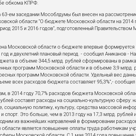
бе обкома КПРФ.
а 63-ем заседании Мособлдумы был внесен на рассмотрени
овской области "О бюджете Московской области на 2014 г
риод 2015 и 2016 годов", подготовленный Правительством
кона Московской области о бюджете впервые формируется 
год и двухлетний плановый период. - сообщил Аниканов - На
джета в объеме 344,5 млрд. рублей сформированы в рамка
нных программ Московской области и в объеме 3,9 млрд. р
ресных программ Московской области. Удельный вес данн
еме всех расходов бюджета составляет 95,3%",- сообщил 
ам, в 2014 году 70,7% расходов бюджета Московской обла
рублей составят расходы на социально-культурную сферу: н
, социальную политику, культуру, средства массовой инфо
и спорт. Это больше, чем в 2013 году на 17,3 млрд. рублей и
у одним из важнейших направлений в формировании расход
 области является повышение оплаты труда работникам уч
сферы Московской области. С 1 мая 2014 года повышение