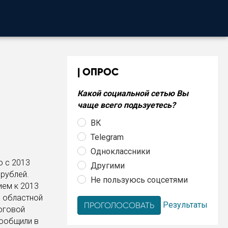
ОПРОС
Какой социальной сетью Вы
чаще всего подьзуетесь?
ВК
Telegram
Одноклассники
 с 2013
Другими
 рублей.
Не пользуюсь соцсетями
ием к 2013
й областной
Результаты
оговой
ообщили в