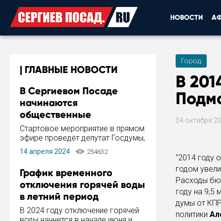
НОВОСТИ
А
Город
ГЛАВНЫЕ НОВОСТИ
В 201
В Сергиевом Посаде
Подмо
начинаются
общественные
04 октября 2
обсуждения Стратегии
Стартовое мероприятие в прямом
развития города
эфире проведёт депутат Госдумы,
инициатор и автор Концепции
14 апреля 2024
254632
развития Сергиева Посада и
"2014 году
Стратегии ее реализации Сергей
годом увелич
График временного
Пахомов.
Расходы бюд
отключения горячей воды
году на 9,5
в летний период
думы от
КП
В 2024 году отключение горячей
политики
Ал
воды начнется в начале июня и