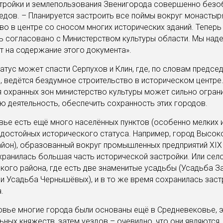
тройки и землепользования Звенигорода совершенно безо
едов. – Планируется застроить все поймы вокруг монастыр
во в центре со сносом многих исторических зданий. Теперь
 согласовано с Министерством культуры области. Мы наде
т на содержание этого документа».
атус может спасти Серпухов и Клин, где, по словам предсе
, ведётся бездумное строительство в историческом центре
 охранных зон министерство культуры может сильно огран
ю деятельность, обеспечить сохранность этих городов.
ье есть ещё много населённых пунктов (особенно мелких 
 достойных исторического статуса. Например, город Высок
айон), образованный вокруг промышленных предприятий XIX 
ранилась большая часть исторической застройки. Или сел
ого района, где есть две знаменитые усадьбы (Усадьба З
и Усадьба Чернышёвых), и в то же время сохранилась зас
.
вье многие города были основаны ещё в Средневековье, э
ьных княжеств, затем уездов – очевидно, что они являются