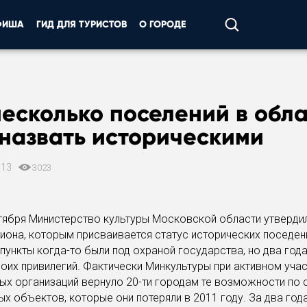
ФИША
ГИД ДЛЯ ТУРИСТОВ
О ГОРОДЕ
есколько поселений в обл
назвать историческими
013
3023
тября Министерство культуры Московской области утверди
иона, которым присваивается статус исторических поседени
пункты когда-то были под охраной государства, но два год
оих привилегий. Фактически Минкультуры при активном учас
х организаций вернуло 20-ти городам те возможности по
ых объектов, которые они потеряли в 2011 году. За два год