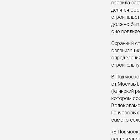
правила зас
делится Сос
строительст
должно быть
оно повлияе
Охранный ст
организации
определения
строительну
В Подмосков
от Москвы),
(Клинский р
котором сох
Волоколамск
Гончаровых 
самого села
«В Подмоско
центры удел