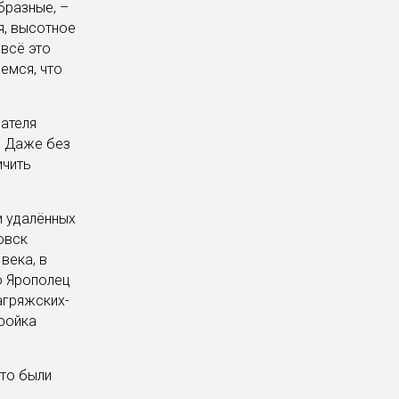
бразные, –
я, высотное
 всё это
емся, что
дателя
. Даже без
ичить
и удалённых
овск
века, в
о Ярополец
агряжских-
тройка
то были