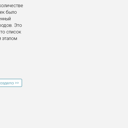
количестве
оек было
енный
родов. Это
что список
м этапом
аздела >>