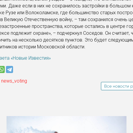
ми. Даже если в них не сохранилось застройки в большом 
 же Рузе или Волоколамске, где большинство старых постр
в Великую Отечественную войну, – там сохранился очень ц
езастроенные пространства, которые остались в центре го
ексе подлежит охране», – подчеркнул Соседов. Он считает, 
чить на несколько десятков пунктов. Это будет следующи
итников истории Московской области.
зета «Новые Известия»
 news_voting
Все новости р