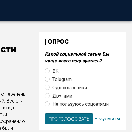
ОПРОС
асти
Какой социальной сетью Вы
чаще всего подьзуетесь?
ВК
Telegram
Одноклассники
ло перечень
Другими
й. Все эти
Не пользуюсь соцсетями
а назад
тии
Результаты
 сохранению
а были