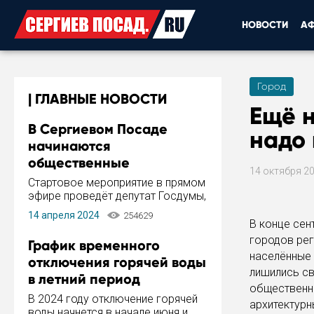
НОВОСТИ
А
Город
ГЛАВНЫЕ НОВОСТИ
Ещё н
В Сергиевом Посаде
надо 
начинаются
общественные
14 октября 2
обсуждения Стратегии
Стартовое мероприятие в прямом
развития города
эфире проведёт депутат Госдумы,
инициатор и автор Концепции
14 апреля 2024
254629
развития Сергиева Посада и
В конце сен
Стратегии ее реализации Сергей
городов рег
График временного
Пахомов.
населённые 
отключения горячей воды
лишились св
в летний период
общественны
В 2024 году отключение горячей
архитектурн
воды начнется в начале июня и