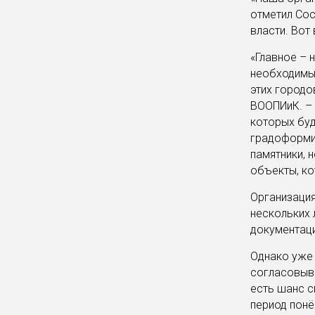
отметил Сос
власти. Вот
«Главное – 
необходимы
этих городо
ВООПИиК. – 
которых буд
градоформи
памятники, 
объекты, ко
Организация
нескольких 
документаци
Однако уже 
согласовыва
есть шанс с
период понё