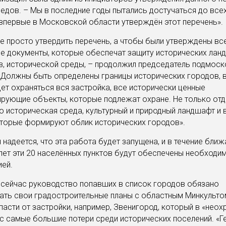
едов. – Мы в последние годы пытались достучаться до все
 впервые в Московской области утверждён этот перечень».
не просто утвердить перечень, а чтобы были утверждены вс
е документы, которые обеспечат защиту исторических лан
в, исторической среды, – продолжил председатель подмос
Должны быть определены границы исторических городов, 
ет охраняться вся застройка, все исторически ценные
рующие объекты, которые подлежат охране. Не только от
но историческая среда, культурный и природный ландшафт и 
торые формируют облик исторических городов».
 надеется, что эта работа будет запущена, и в течение бли
лет эти 20 населённых пунктов будут обеспечены необходи
ей.
сейчас руководство попавших в список городов обязано
ть свои градостроительные планы с областным Минкульто
пасти от застройки, например, Звенигород, который в «неох
с самые большие потери среди исторических поселений. «Ге