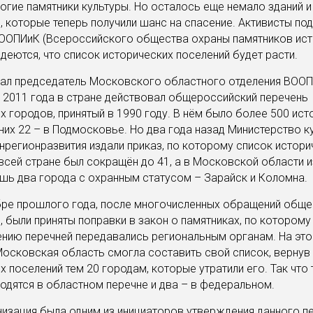
огие памятники культуры. Но осталось еще немало зданий и
 которые теперь получили шанс на спасение. Активисты п
ВООПИиК (Всероссийского общества охраны памятников ист
адеются, что список исторических поселений будет расти.
зал председатель Московского областного отделения ВООП
 2011 года в стране действовал общероссийский перечень
х городов, принятый в 1990 году. В нём было более 500 ист
 них 22 – в Подмосковье. Но два года назад Министерство к
нрегионразвития издали приказ, по которому список истори
всей стране был сокращён до 41, а в Московской области и
шь два города с охранным статусом – Зарайск и Коломна.
бре прошлого года, после многочисленных обращений общ
, были приняты поправки в закон о памятниках, по котором
нию перечней передавались региональным органам. На эт
осковская область смогла составить свой список, вернув 
х поселений тем 20 городам, которые утратили его. Так что 
одятся в областном перечне и два – в федеральном.
изация была одним из инициаторов утверждения данного пе