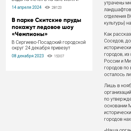
утрачены мн
завершится в конце августа.
14 апреля 2024
28123
ландшафтов,
Период отключения составит не
более 14 дней.
отделения 
В парке Скитские пруды
культуры) н
покажут ледовое шоу
«Чемпионы»
Как расска
Соседов, до
В Сергиево-Посадский городской
исторически
округ 24 декабря привезут
ледовый тур «Чемпионы»
городов, из
08 декабря 2023
15307
заслуженного мастера спорта,
России и Ми
чемпиона мира и Европы,
городов по 
серебряного призера зимних
осталось ли
Олимпийских игр Ильи Авербуха.
Как сообщает администрация ...
Лишь в ноя
организаций
по утвержде
основании М
исторически
городов нах
«Наша орган