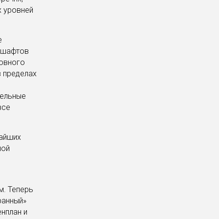
х уровней
е
дшафтов
ковного
в пределах
дельные
все
жайших
мой
м. Теперь
ранный»
нплан и