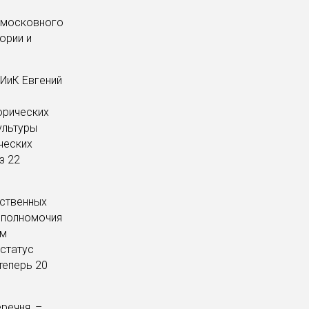
одмосковного
ории и
ИиК Евгений
орических
ультуры
ческих
з 22
ественных
у полномочия
ом
статус
теперь 20
речня, –