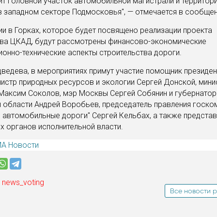
ит головной участок автомобильной магистрали и территор
в западном секторе Подмосковья", — отмечается в сообщен
и в Горках, которое будет посвящено реализации проекта
тва ЦКАД, будут рассмотрены финансово-экономические
ионно-технические аспекты строительства дороги.
едева, в мероприятиях примут участие помощник президе
нистр природных ресурсов и экологии Сергей Донской, мини
Максим Соколов, мэр Москвы Сергей Собянин и губернатор
 области Андрей Воробьев, председатель правления госко
 автомобильные дороги" Сергей Кельбах, а также представ
 органов исполнительной власти.
ИА Новости
 news_voting
Все новости р