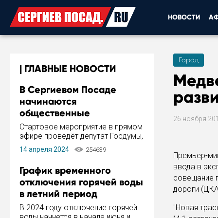
НОВОСТИ
А
Город
ГЛАВНЫЕ НОВОСТИ
Медв
В Сергиевом Посаде
разв
начинаются
общественные
26 ноября 20
обсуждения Стратегии
Стартовое мероприятие в прямом
развития города
эфире проведёт депутат Госдумы,
инициатор и автор Концепции
14 апреля 2024
254639
развития Сергиева Посада и
Премьер-мин
Стратегии ее реализации Сергей
ввода в экс
График временного
Пахомов.
совещание 
отключения горячей воды
дороги (ЦКА
в летний период
В 2024 году отключение горячей
"Новая трас
воды начнется в начале июня и