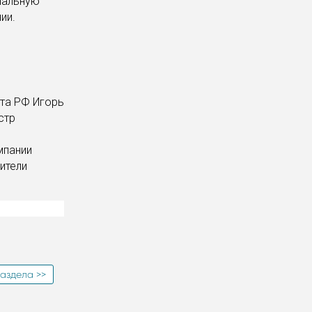
иальную
ии.
нта РФ Игорь
стр
мпании
ители
аздела >>