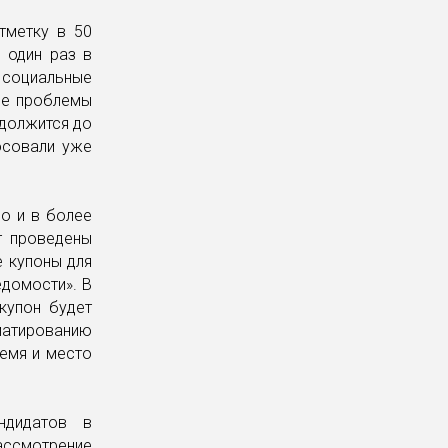
тметку в 50
 один раз в
 социальные
кие проблемы
одолжится до
осовали уже
но и в более
т проведены
е купоны для
едомости». В
купон будет
матированию
емя и место
ндидатов в
ассмотрение