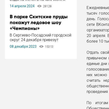
завершится в конце августа.
14 апреля 2024
28128
Ежедневные
Период отключения составит не
более 14 дней.
тысяч голо
В парке Скитские пруды
день. Голо
покажут ледовое шоу
сети ВКонта
«Чемпионы»
организатор
В Сергиево-Посадский городской
20 апреля.
округ 24 декабря привезут
более 10 ты
ледовый тур «Чемпионы»
08 декабря 2023
15313
заслуженного мастера спорта,
Отдать свой
чемпиона мира и Европы,
привычном 
серебряного призера зимних
Олимпийских игр Ильи Авербуха.
единые дни 
Как сообщает администрация ...
голосования
них можно 
считать не
общественн
проведения
По итогам
Общественн