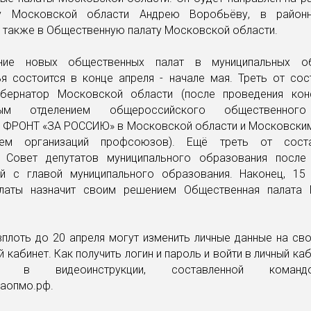
ру Московской области Андрею Воробьёву, в район
а также в Общественную палату Московской области.
ние новых общественных палат в муниципальных об
я состоится в конце апреля - начале мая. Треть от сос
убернатор Московской области (после проведения кон
ным отделением общероссийского общественног
ФРОНТ «ЗА РОССИЮ» в Московской области и Московски
ием организаций профсоюзов). Ещё треть от сост
 Совет депутатов муниципального образования после
ий с главой муниципального образования. Наконец, 15
латы назначит своим решением Общественная палата
плоть до 20 апреля могут изменить личные данные на св
й кабинет. Как получить логин и пароль и войти в личный ка
ть в видеоинструкции, составленной коман
каопмо.рф.