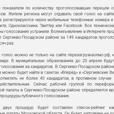
 показатели по количеству проголосовавших перешли о
сов. Жители региона могут отдавать свой голос на сайте
са регистрируются через мобильные телефонные номера и
кте, Одноклассники, Твиттер или Facebook. Все техничес
ы голосования устранили. Волеизъявление в Интернете пр
 В Сергиево-Посадском районе за 149 кандидатов прогол
сяч раз.
 голос можно не только на сайте перезагрузкаопмо.рф, 
виде. В муниципальных образованиях до 20 апреля буду
голосования за кандидатов. В Сергиево-Посадском район
 можно будет найти в газетах «Вперёд» и «Сергиевские В
отметить не более 45 кандидатов, в противном случае 
действительным. Сейчас рабочей группой по перефор
ой палаты в Сергиево-Посадском районе определяется вр
 процедуры публичного голосования.
 двух процедур будет составлен список-рейтинг ка
ые палаты Московской области. Он будет направлен на р