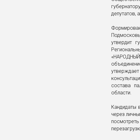
губернато
депутатов, 
Формирова
Подмосковь
утвердит г
Региональ
«НАРОДНЫЙ 
объединен
утверждает
консультац
состава па
области.
Кандидаты в
через личны
посмотре
перезагруз