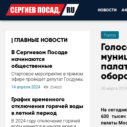
НОВОСТИ
А
Город
ГЛАВНЫЕ НОВОСТИ
Голос
В Сергиевом Посаде
муни
начинаются
пала
общественные
обсуждения Стратегии
обор
Стартовое мероприятие в прямом
развития города
эфире проведёт депутат Госдумы,
инициатор и автор Концепции
14 апреля 2024
254633
26 марта 201
развития Сергиева Посада и
Стратегии ее реализации Сергей
График временного
Пахомов.
отключения горячей воды
На сегодня
в летний период
630 тысяч
В 2024 году отключение горячей
палаты Мос
воды начнется в начале июня и