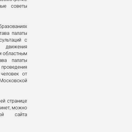
ные советы
разованиях
тава палаты
сультаций с
о движения
м областным
ава палаты
 проведения
 человек от
 Московской
оей странице
бинет, можно
дой сайта