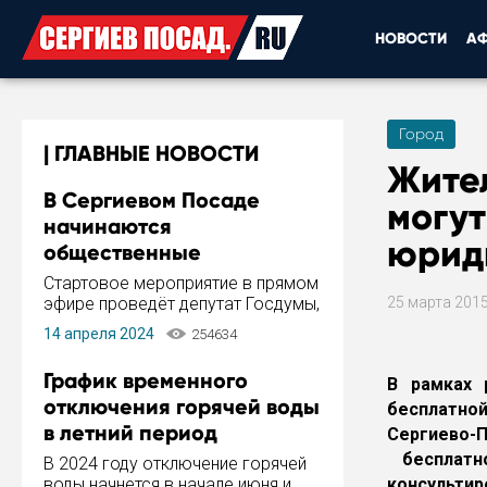
НОВОСТИ
А
Город
ГЛАВНЫЕ НОВОСТИ
Жите
В Сергиевом Посаде
могут
начинаются
юрид
общественные
обсуждения Стратегии
Стартовое мероприятие в прямом
развития города
эфире проведёт депутат Госдумы,
25 марта 201
инициатор и автор Концепции
14 апреля 2024
254634
развития Сергиева Посада и
Стратегии ее реализации Сергей
График временного
В рамках 
Пахомов.
отключения горячей воды
бесплатно
в летний период
Сергиево-П
бесплатн
В 2024 году отключение горячей
воды начнется в начале июня и
консультир