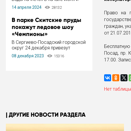
завершится в конце августа.
14 апреля 2024
28132
Период отключения составит не
Право на п
более 14 дней.
В парке Скитские пруды
государств
покажут ледовое шоу
граждан, ук
от 21.07.20
«Чемпионы»
В Сергиево-Посадский городской
Бесплатную
округ 24 декабря привезут
Посад, пр. 
ледовый тур «Чемпионы»
08 декабря 2023
15316
заслуженного мастера спорта,
17.00. Запи
чемпиона мира и Европы,
серебряного призера зимних
Олимпийских игр Ильи Авербуха.
Как сообщает администрация ...
Нет таблицы
ДРУГИЕ НОВОСТИ РАЗДЕЛА