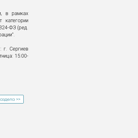
и, в рамках
т категории
324-ФЗ (ред.
ации".
 г. Сергиев
ница: 15:00-
аздела >>