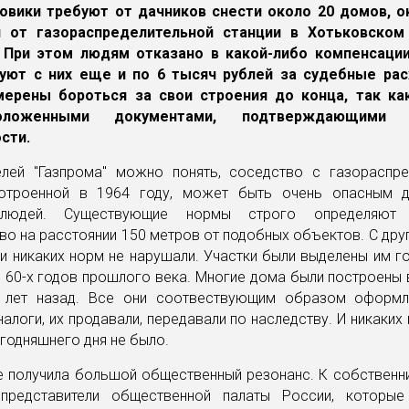
зовики требуют от дачников снести около 20 домов, 
и от газораспределительной станции в Хотьковском
 При этом людям отказано в какой-либо компенсаци
уют с них еще и по 6 тысяч рублей за судебные ра
мерены бороться за свои строения до конца, так ка
ложенными документами, подтверждающими
ости.
елей "Газпрома" можно понять, соседство с газораспре
потроенной в 1964 году, может быть очень опасным 
людей. Существующие нормы строго определяют
во на расстоянии 150 метров от подобных объектов. С дру
и никаких норм не нарушали. Участки были выделены им 
 60-х годов прошлого века. Многие дома были построены в
 лет назад. Все они соотвествующим образом оформл
налоги, их продавали, передавали по наследству. И никаких 
егодняшнего дня не было.
е получила большой общественный резонанс. К собственни
представители общественной палаты России, которы