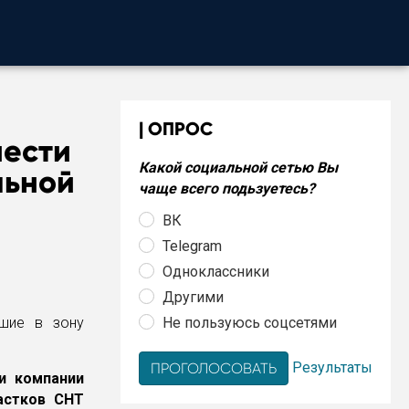
ОПРОС
нести
Какой социальной сетью Вы
льной
чаще всего подьзуетесь?
ВК
Telegram
Одноклассники
Другими
Не пользуюсь соцсетями
Результаты
и компании
частков СНТ