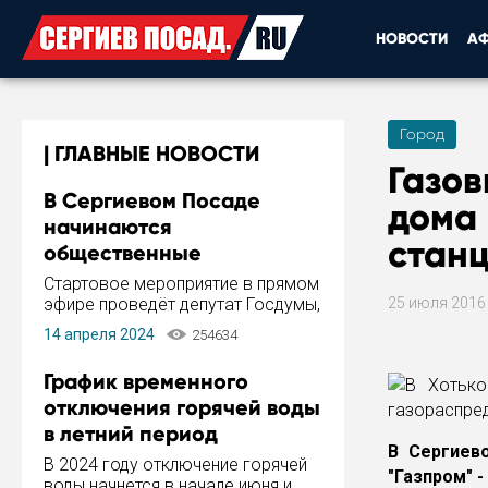
НОВОСТИ
А
Город
ГЛАВНЫЕ НОВОСТИ
Газов
В Сергиевом Посаде
дома 
начинаются
стан
общественные
обсуждения Стратегии
Стартовое мероприятие в прямом
развития города
эфире проведёт депутат Госдумы,
25 июля 201
инициатор и автор Концепции
14 апреля 2024
254634
развития Сергиева Посада и
Стратегии ее реализации Сергей
График временного
Пахомов.
отключения горячей воды
в летний период
В Сергиев
В 2024 году отключение горячей
"Газпром" 
воды начнется в начале июня и