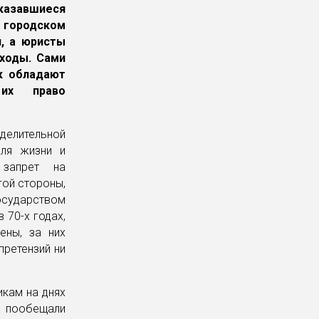
оказавшиеся
 городском
и, а юристы
сходы. Сами
к обладают
 их право
делительной
для жизни и
 запрет на
гой стороны,
государством
 70-х годах,
ены, за них
претензий ни
кам на днях
е пообещали