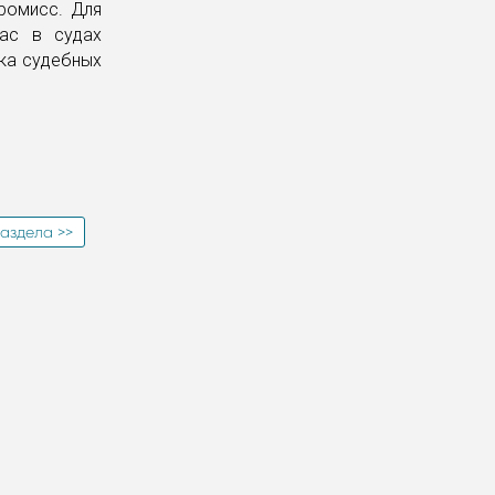
ромисс. Для
час в судах
ика судебных
аздела >>