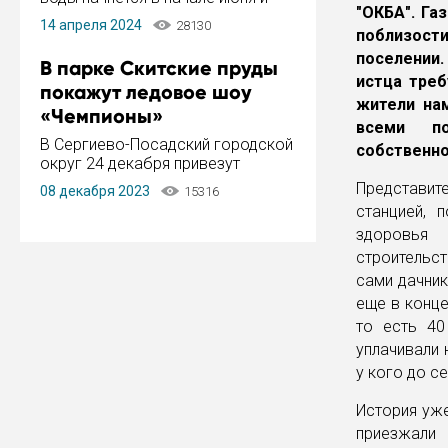
"ОКБА". Га
завершится в конце августа.
14 апреля 2024
28130
Период отключения составит не
поблизост
более 14 дней.
поселении.
В парке Скитские пруды
истца треб
покажут ледовое шоу
жители на
«Чемпионы»
всеми по
В Сергиево-Посадский городской
собственн
округ 24 декабря привезут
ледовый тур «Чемпионы»
Представит
08 декабря 2023
15316
заслуженного мастера спорта,
станцией, 
чемпиона мира и Европы,
здоровья 
серебряного призера зимних
строительст
Олимпийских игр Ильи Авербуха.
Как сообщает администрация ...
сами дачник
еще в конце
то есть 40
уплачивали 
у кого до с
История уж
приезжали 