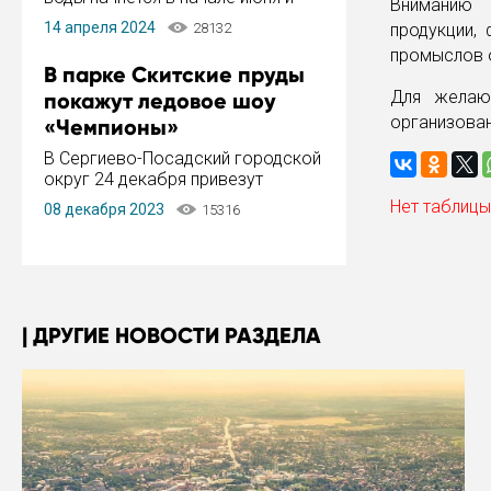
Вниманию 
завершится в конце августа.
14 апреля 2024
28132
продукции,
Период отключения составит не
промыслов о
более 14 дней.
В парке Скитские пруды
Для желаю
покажут ледовое шоу
организован
«Чемпионы»
В Сергиево-Посадский городской
округ 24 декабря привезут
ледовый тур «Чемпионы»
Нет таблицы
08 декабря 2023
15316
заслуженного мастера спорта,
чемпиона мира и Европы,
серебряного призера зимних
Олимпийских игр Ильи Авербуха.
Как сообщает администрация ...
ДРУГИЕ НОВОСТИ РАЗДЕЛА