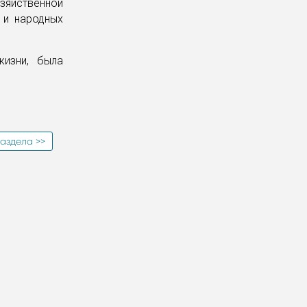
яйственной
 и народных
изни, была
аздела >>