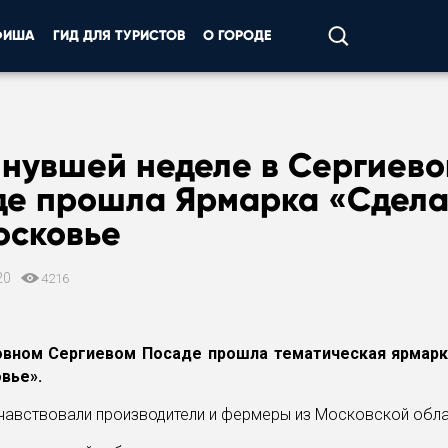
ФИША
ГИД ДЛЯ ТУРИСТОВ
О ГОРОДЕ
инувшей неделе в Сергиев
де прошла Ярмарка «Сдела
осковье
20
4216
овном Сергиевом Посаде прошла тематическая ярмарк
вье».
чавствовали производители и фермеры из Московской обла