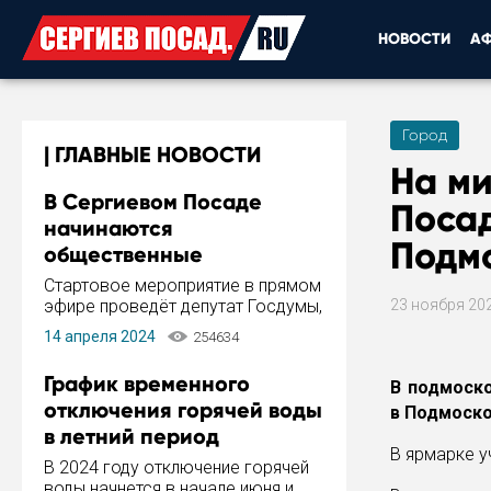
НОВОСТИ
А
Город
ГЛАВНЫЕ НОВОСТИ
На м
В Сергиевом Посаде
Поса
начинаются
Подм
общественные
обсуждения Стратегии
Стартовое мероприятие в прямом
развития города
эфире проведёт депутат Госдумы,
23 ноября 20
инициатор и автор Концепции
14 апреля 2024
254634
развития Сергиева Посада и
Стратегии ее реализации Сергей
График временного
В подмоск
Пахомов.
отключения горячей воды
в Подмоско
в летний период
В ярмарке у
В 2024 году отключение горячей
воды начнется в начале июня и