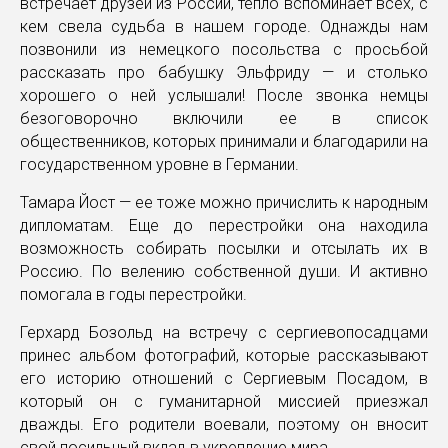
встречает друзей из России, тепло вспоминает всех, с
кем свела судьба в нашем городе. Однажды нам
позвонили из немецкого посольства с просьбой
рассказать про бабушку Эльфриду — и столько
хорошего о ней услышали! После звонка немцы
безоговорочно включили ее в список
общественников, которых принимали и благодарили на
государственном уровне в Германии.
Тамара Йост — ее тоже можно причислить к народным
дипломатам. Еще до перестройки она находила
возможность собирать посылки и отсылать их в
Россию. По велению собственной души. И активно
помогала в годы перестройки.
Герхард Бозольд на встречу с сергиевопосадцами
принес альбом фотографий, которые рассказывают
его историю отношений с Сергиевым Посадом, в
который он с гуманитарной миссией приезжал
дважды. Его родители воевали, поэтому он вносит
свой посильный вклад в укрепление мира.