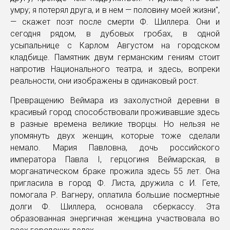
умру; я потерял друга, и в нем — половину моей жизни",
— скажет поэт после смерти Ф. Шиллера. Они и
сегодня рядом, в дубовых гробах, в одной
усыпальнице с Карлом Августом на городском
кладбище. Памятник двум германским гениям стоит
напротив Национального театра, и здесь, вопреки
реальности, они изображены в одинаковый рост.
Превращению Веймара из захолустной деревни в
красивый город способствовали проживавшие здесь
в разные времена великие творцы. Но нельзя не
упомянуть двух женщин, которые тоже сделали
немало. Мария Павловна, дочь российского
императора Павла I, герцогиня Веймарская, в
морганатическом браке прожила здесь 55 лет. Она
пригласила в город Ф. Листа, дружила с И. Гете,
помогала Р. Вагнеру, оплатила большие посмертные
долги Ф. Шиллера, основала сберкассу. Эта
образованная энергичная женщина участвовала во