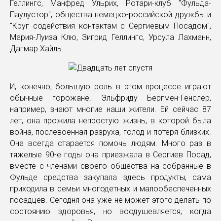
Геллингс, Манфред Ульрих, Ротари-клуб "Фульда-
Паулустор", общества немецко-российской дружбы и
"Круг содействия контактам с Сергиевым Посадом",
Мария-Луиза Клю, Зигрид Геллингс, Урсула Лахманн,
Дагмар Хайль.
И, конечно, большую роль в этом процессе играют
обычные горожане. Эльфриду Бергмен-Генслер,
например, знают многие наши жители. Ей сейчас 87
лет, она прожила непростую жизнь, в которой была
война, послевоенная разруха, голод и потеря близких.
Она всегда старается помочь людям. Много раз в
тяжелые 90-е годы она приезжала в Сергиев Посад,
вместе с членами своего общества на собранные в
Фульде средства закупала здесь продукты, сама
приходила в семьи многодетных и малообеспеченных
посадцев. Сегодня она уже не может этого делать по
состоянию здоровья, но воодушевляется, когда