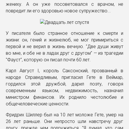
жениху. А он уже посоветовался с врачом, не
повредит ли его здоровью новое супружество...
У писателя было странное отношение к смерти и
жизни: он, гений и жизнелюб, не мог примириться с
первой и не верил в жизнь вечную. "Две души живут
во мне, и обе не в ладах друг с другом" — из трагедии
"Фауст", которую он писал почти 60 лет.
Карл Август I, король Саксонский, прозванный в
народе Справедливым, пригласил Гете в Веймар,
гордился этой дружбой, дарил поэту, говоря
современным языком, недвижимость, назначил
министром финансов. Их роднило честолюбие и
общечеловеческие ценности.
Фридрих Шиллер был на 10 лет моложе Гете, умер на
26 лет раньше. Они непросто шли навстречу друг
другу, прежде чем подружиться. "Я думал, что сам