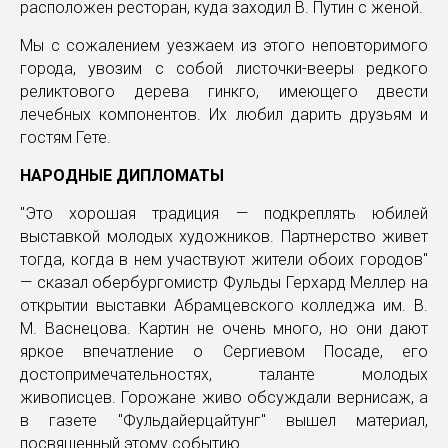
расположен ресторан, куда заходил В. Путин с женой.
Мы с сожалением уезжаем из этого неповторимого
города, увозим с собой листочки-вееры редкого
реликтового дерева гинкго, имеющего двести
лечебных компонентов. Их любил дарить друзьям и
гостям Гете.
НАРОДНЫЕ ДИПЛОМАТЫ
"Это хорошая традиция — подкреплять юбилей
выставкой молодых художников. Партнерство живет
тогда, когда в нем участвуют жители обоих городов"
— сказал обербургомистр Фульды Герхард Меллер на
открытии выставки Абрамцевского колледжа им. В.
М. Васнецова. Картин не очень много, но они дают
яркое впечатление о Сергиевом Посаде, его
достопримечательностях, таланте молодых
живописцев. Горожане живо обсуждали вернисаж, а
в газете "Фульдайерцайтунг" вышел материал,
посвященный этому событию.