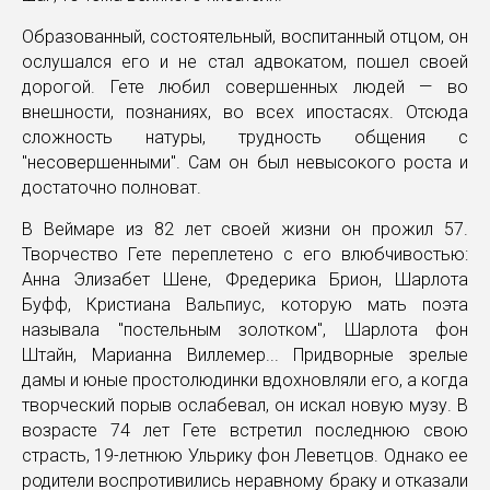
Образованный, состоятельный, воспитанный отцом, он
ослушался его и не стал адвокатом, пошел своей
дорогой. Гете любил совершенных людей — во
внешности, познаниях, во всех ипостасях. Отсюда
сложность натуры, трудность общения с
"несовершенными". Сам он был невысокого роста и
достаточно полноват.
В Веймаре из 82 лет своей жизни он прожил 57.
Творчество Гете переплетено с его влюбчивостью:
Анна Элизабет Шене, Фредерика Брион, Шарлота
Буфф, Кристиана Вальпиус, которую мать поэта
называла "постельным золотком", Шарлота фон
Штайн, Марианна Виллемер... Придворные зрелые
дамы и юные простолюдинки вдохновляли его, а когда
творческий порыв ослабевал, он искал новую музу. В
возрасте 74 лет Гете встретил последнюю свою
страсть, 19-летнюю Ульрику фон Леветцов. Однако ее
родители воспротивились неравному браку и отказали