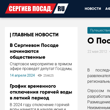
НОВОСТИ
А
Путешестви
ГЛАВНЫЕ НОВОСТИ
О По
В Сергиевом Посаде
начинаются
22 мая 2012
общественные
обсуждения Стратегии
Стартовое мероприятие в прямом
развития города
эфире проведёт депутат Госдумы,
В последн
инициатор и автор Концепции
14 апреля 2024
развлекате
254625
развития Сергиева Посада и
региональны
Стратегии ее реализации Сергей
График временного
Пахомов.
Спросом п
отключения горячей воды
разработал
в летний период
Размещение 
В 2024 году отключение горячей
Неизменным
воды начнется в начале июня и