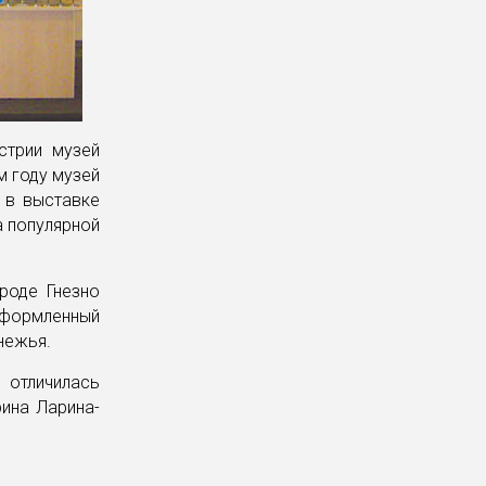
стрии музей
м году музей
 в выставке
а популярной
роде Гнезно
оформленный
нежья.
 отличилась
рина Ларина-