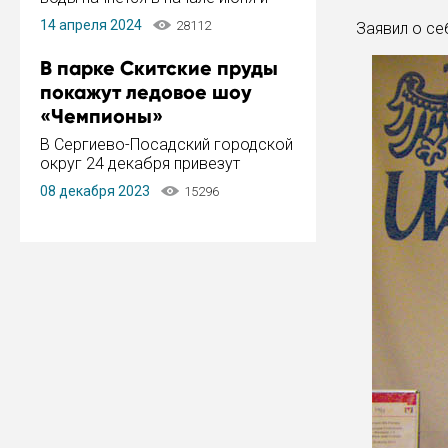
завершится в конце августа.
14 апреля 2024
28112
Заявил о се
Период отключения составит не
более 14 дней.
В парке Скитские пруды
покажут ледовое шоу
«Чемпионы»
В Сергиево-Посадский городской
округ 24 декабря привезут
ледовый тур «Чемпионы»
08 декабря 2023
15296
заслуженного мастера спорта,
чемпиона мира и Европы,
серебряного призера зимних
Олимпийских игр Ильи Авербуха.
Как сообщает администрация ...