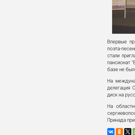
Впервые пр
поэта-песен
стали приг
пансионат "
базе не был
На междуна
делегация 
диск на рус
На областн
сергиевопос
Принада при