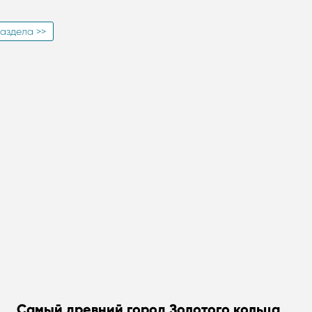
аздела >>
Самый древний город Золотого кольца