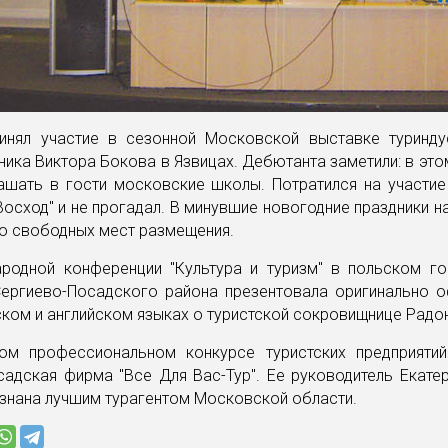
инял участие в сезонной Московской выставке туринду
ника Виктора Бокова в Язвицах. Дебютанта заметили: в это
лашать в гости московские школы. Потратился на участие
Восход" и не прогадал. В минувшие новогодние праздники н
о свободных мест размещения.
родной конференции "Культура и туризм" в польском го
Сергиево-Посадского района презентовала оригинально 
ском и английском языках о туристской сокровищнице Радо
ом профессиональном конкурсе туристских предприятий
адская фирма "Все Для Вас-Тур". Ее руководитель Екате
знана лучшим турагентом Московской области.