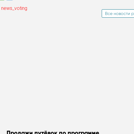
 news_voting
Все новости р
Продажи путёвок по программе