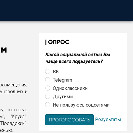
ОПРОС
ом
Какой социальной сетью Вы
чаще всего подьзуетесь?
ВК
Telegram
азмещения,
Одноклассники
ународных и
Другими
Не пользуюсь соцсетями
у, которые
", "Круиз".
Результаты
"Посадский".
ежью.