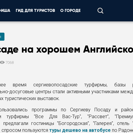
ФИША
ГИД ДЛЯ ТУРИСТОВ
О ГОРОДЕ
я
саде на хорошем Английск
7068
ее время сергиевопосадские турфирмы, базы р
льно-досуговые центры стали активными участниками межд
х туристических выставок.
ользовались программы по Сергиеву Посаду и район
и турфирмы "Все Для Вас-Тур", "Рассвет", "Премиум
предлагали гостиницы "Богородская", "Галерея", отель 
 спросом пользуются
туры дешево на автобусе
по Радон