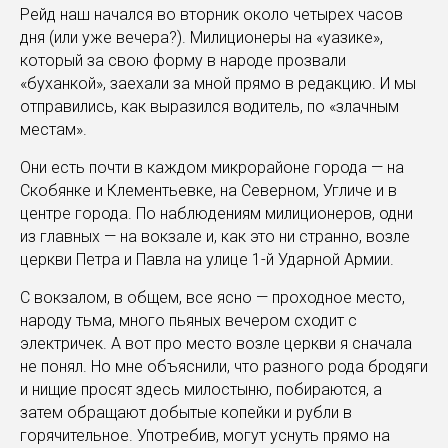
Рейд наш начался во вторник около четырех часов
дня (или уже вечера?). Милиционеры на «уазике»,
который за свою форму в народе прозвали
«буханкой», заехали за мной прямо в редакцию. И мы
отправились, как выразился водитель, по «злачным
местам».
Они есть почти в каждом микрорайоне города — на
Скобянке и Клементьевке, на Северном, Угличе и в
центре города. По наблюдениям милиционеров, одни
из главных — на вокзале и, как это ни странно, возле
церкви Петра и Павла на улице 1-й Ударной Армии.
С вокзалом, в общем, все ясно — проходное место,
народу тьма, много пьяных вечером сходит с
электричек. А вот про место возле церкви я сначала
не понял. Но мне объяснили, что разного рода бродяги
и нищие просят здесь милостыню, побираются, а
затем обращают добытые копейки и рубли в
горячительное. Употребив, могут уснуть прямо на