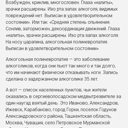
Возбужден, криклив, многословен. Глаза «налиты»,
зрачки расширены. Изо рта запах алкоголя, видимых
повреждений нет. Выписан в удовлетворительном
состоянии». Или так: «Средняя степень опьянения.
Сонлив, заторможен, декоординация движений. Глаза
«налиты», зрачки расширены. Изо рта запах алкоголя.
На носу царапина, алкогольная полиневропатия.
Выписан в удовлетворительном состоянии».
Алкогольная полиневропатия — это заболевание
алкоголиков, когда они пьют так много и так долго,
что им начинают физически отказывать ноги. Запись
сделана о задержанном алкоголике 35 лет.
А вот — список населенных пунктов, чьи жители
оказались в сергиевопосадском медвытрезвителе за
один наугад взятый день. Это Иваново, Александров,
Ижевск, Карабаново, город Горки, поселок Годунов
Александровского района, Ташкентская область,
Москва, Чувашия, село Петровское Мурманской