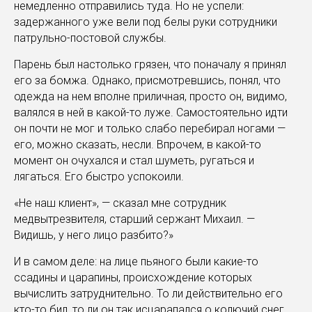
немедленно отправились туда. Но не успели:
задержанного уже вели под белы руки сотрудники
патрульно-постовой службы.
Парень был настолько грязен, что поначалу я принял
его за бомжа. Однако, присмотревшись, понял, что
одежда на нем вполне приличная, просто он, видимо,
валялся в ней в какой-то луже. Самостоятельно идти
он почти не мог и только слабо перебирал ногами —
его, можно сказать, несли. Впрочем, в какой-то
момент он очухался и стал шуметь, ругаться и
лягаться. Его быстро успокоили.
«Не наш клиент», — сказал мне сотрудник
медвытрезвителя, старший сержант Михаил. —
Видишь, у него лицо разбито?»
И в самом деле: на лице пьяного были какие-то
ссадины и царапины, происхождение которых
вычислить затруднительно. То ли действительно его
кто-то бил, то ли он так исцарапался о колючий снег,