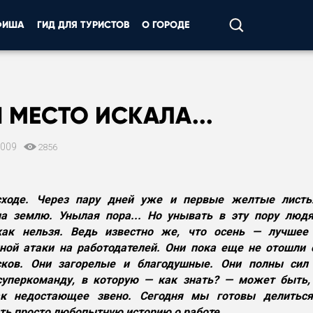
ФИША
ГИД ДЛЯ ТУРИСТОВ
О ГОРОДЕ
Я МЕСТО ИСКАЛА...
2009
2856
сходе. Через пару дней уже и первые желтые листья
на землю. Унылая пора... Но унывать в эту пору лю
икак нельзя. Ведь известно же, что осень — лучшее
ной атаки на работодателей. Они пока еще не отошли 
сков. Они загорелые и благодушные. Они полны сил
суперкоманду, в которую — как знать? — может быть
ак недостающее звено. Сегодня мы готовы делитьс
ть просто любопытную историю о работе.