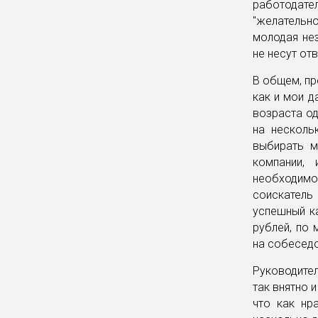
работодател
"желательно
молодая нез
не несут от
В общем, пр
как и мои д
возраста од
на несколь
выбирать м
компании,
необходимо
соискател
успешный ка
рублей, по
на собеседо
Руководител
так внятно 
что как нр