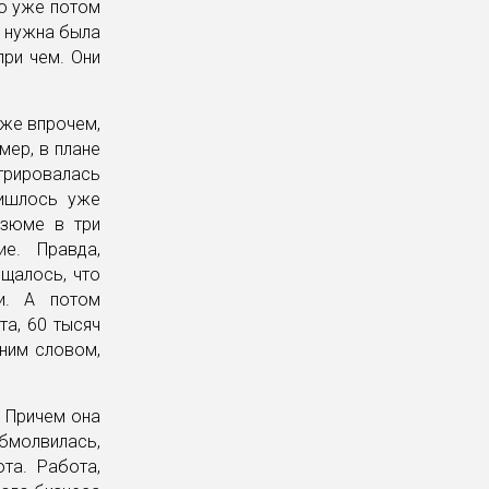
ко уже потом
у нужна была
при чем. Они
 же впрочем,
мер, в плане
стрировалась
ришлось уже
езюме в три
е. Правда,
щалось, что
и. А потом
та, 60 тысяч
ним словом,
. Причем она
Обмолвилась,
та. Работа,