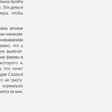
олжна пройти
. Эти деньги
мера, чтобы
чила вполне
вым книжкам.
называемая
зано, что у
ня вылечат.
ание фирмы в
которого я,
х, кто хочет
здив 2 раза в
го не смогу.
нормально
ится ли мне,