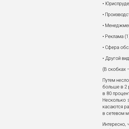
• Юриспруде
• Производс
• Менеджмен
• Реклама (1
• Сфера обс
• Другой вид
(В скобках 
Путем несло
больше в 2 
в 80 процен
Несколько 
касаются ра
в сетевом м
Интересно,