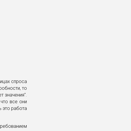
ницах спроса
робности, то
т значения".
что все они
ь это работа
требованием