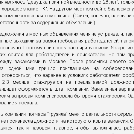
я являлось "девушка приятной внешности до 28 лет", толь
 хорошее знание ПК". На другом местном сайте бизнесмен
акомплексованная помощница. (Сайты, конечно, здесь ни 
ветственности за содержание объявлений.)
едложения в местных объявлениях меня не устраивали, так
анные выходили за рамки требования работодателей, напри
нозначно. Поэтому пришлось расширить поиски. Я зареги
ких сайтах для работодателей и соискателей. Но там п
ежду вакансиями в Москве. После рассылки своего р
 из одной мне пришло приглашение на собеседовани
 оговориться, что заранее в условиях работодателя сооб
ь 2-3 месяца стажируется на предлагаемой должност
ндидат оформляется в штат компании. Заявленная зарпла
 моим запросам компенсировала бы время стажировки. Од
вание я поехала.
ь компании полчаса "грузила" меня о деятельности фирмы
и не произнесла должности, на которую открыта вакансия. 
авится, так и назовем, главное, чтобы выполнялась рабо