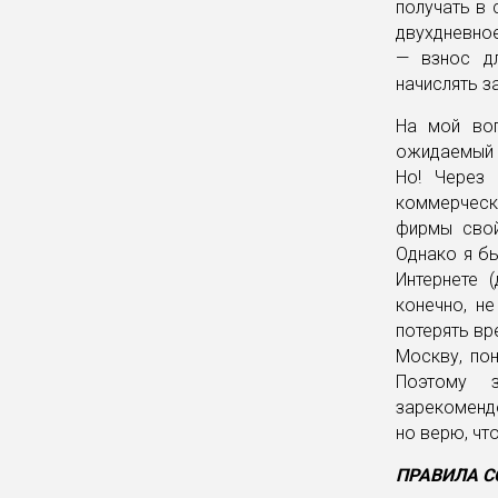
получать в 
двухдневное
— взнос дл
начислять з
На мой воп
ожидаемый о
Но! Через
коммерческ
фирмы свой
Однако я бы
Интернете 
конечно, не
потерять вре
Москву, пон
Поэтому 
зарекомендо
но верю, что
ПРАВИЛА С