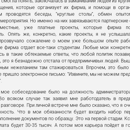
 смогла понять, заключалась в заманивании людей из круп
щения, которые организует их фирма, и помощи в орган
м проводятся беседы, "круглые столы", обмен опыт
мероприятия. Но именно на них завязываются партнерские
местные, уже платные проекты, которые фирма п
ть. Опять же, конкретно, какие проекты, я не услышала
прозвучало сожаление о моем уже большом опыте рабо
ие фирма отдает все-таки студентам. Любые мои конкрет
сь в такие обтекаемые ответы, что любой политик позави
 это я безнадежно отстала от предприимчивых людей. Выш
ным нежеланием там стажироваться. Впрочем, это был
 пришло электронное письмо: "Извините, мы не можем пр
.
мое собеседование было на должность администратор
Во всяком случае так заявил мне работодатель в пред
разговоре. При личной встрече мне было сказано, что я о
жность. Что в мои обязанности будет входить набор пе
аполнение документов по образцу. Это на первой стадии. Кст
лата будет 30-35 тысяч. А потом моя карьера пойдет в го