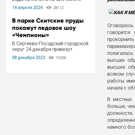
завершится в конце августа.
14 апреля 2024
28112
Период отключения составит не
более 14 дней.
В парке Скитские пруды
Оговорюсь 
покажут ледовое шоу
говорится 
«Чемпионы»
прокормит
В Сергиево-Посадский городской
парикмахер
округ 24 декабря привезут
полагалась
ледовый тур «Чемпионы»
08 декабря 2023
15296
высших обр
заслуженного мастера спорта,
чемпиона мира и Европы,
высшее обр
серебряного призера зимних
всяком слу
Олимпийских игр Ильи Авербуха.
работы име
Как сообщает администрация ...
начала с об
В местных 
больше, чем
должности,
определенн
намного бол