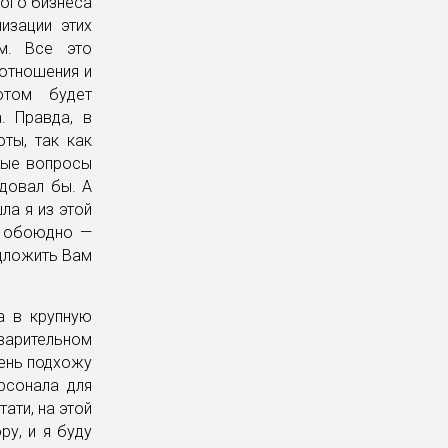
ного бизнеса
изации этих
ом. Все это
 отношения и
отом будет
. Правда, в
ты, так как
ные вопросы
довал бы. А
ла я из этой
о обоюдно —
едложить Вам
а в крупную
варительном
чень подхожу
рсонала для
ати, на этой
ру, и я буду