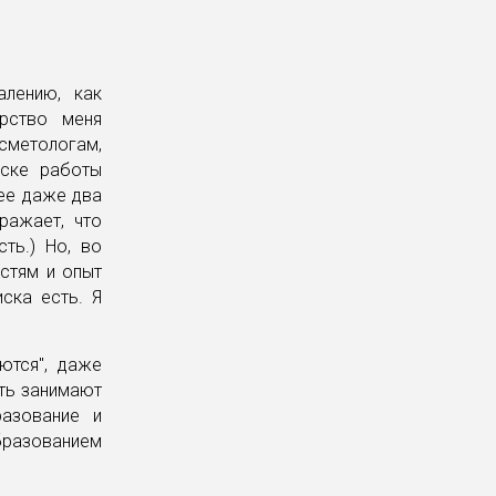
алению, как
ерство меня
метологам,
иске работы
ее даже два
ражает, что
ть.) Но, во
стям и опыт
ска есть. Я
ются", даже
сть занимают
разование и
бразованием