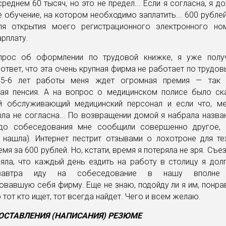
среднем 60 тысяч, но это не предел... Если я согласна, я д
 обучение, на котором необходимо заплатить... 600 рублей
я открытия моего регистрационного электронного но
арплату.
рос об оформлении по трудовой книжке, я уже полу
твет, что эта очень крупная фирма не работает по трудо
 5-6 лет работы меня ждет огромная премия — так 
ая пенсия. А на вопрос о медицинском полисе было ска
 обслуживающий медицинский персонал и если что, ме
ла не согласна... По возвращении домой я набрала назв
(до собеседования мне сообщили совершенно другое, 
 нашла). Интернет пестрит отзывами о лохотроне для те
мя за 600 рублей. Но, кстати, время я потеряла не зря. Съе
яла, что каждый день ездить на работу в столицу я дол
завтра иду на собеседование в нашу вполне 
вавшую себя фирму. Еще не знаю, подойду ли я им, понрав
 тот кто ищет, тот всегда найдет. Чего и всем желаю.
ОСТАВЛЕНИЯ (НАПИСАНИЯ) РЕЗЮМЕ