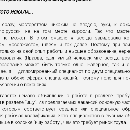
сразу, мастерством никаким не владею, руки, к сож
по-русски, не на том месте выросли. Так что маст
ь не может. В этом смысле я всегда завидовала кос
ам, массажистам, швеям и так далее. Поэтому при по
 только на свой опыт работы и высшее образование, верн
азования. (Правда, один умный человек мне всегда воз
азование может быть только одно. Наверное, так и ес
чае, я — дипломированный специалист по двум специально
ю в обеих сферах специализаций. Поэтому поле для пои
ъявлений о вакансиях.
газетах немало объявлений о работе в разделе "требу
 в разделе "ищу". Из предлагаемых вакансий основную ча
 которым соответствует среднее или специальное об
ая рабочая квалификация. Зато специалистов с высшим о
ьше в колонке "ищу работу", чем это требует рынок труда.