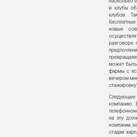
насколько я
в клубы об
клубов. Та
бесплатные 
новые сов
осуществля
разговоре 
предпочтен
превращали
может быть,
фирмы с яс
вечером мне
стажировку"
Следующее 
компанию. 
телефонном 
на эту дол
компании, з
стадии зарп