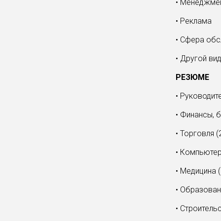
• Менеджмен
• Реклама
• Сфера об
• Другой вид
РЕЗЮМЕ
• Руководит
• Финансы, б
• Торговля (
• Компьютер
• Медицина (
• Образовани
• Строитель