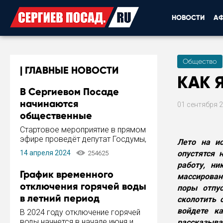
НОВОСТИ
А
Общество
ГЛАВНЫЕ НОВОСТИ
КАК 
В Сергиевом Посаде
начинаются
01 сентября 
общественные
обсуждения Стратегии
Стартовое мероприятие в прямом
развития города
эфире проведёт депутат Госдумы,
Лето на и
инициатор и автор Концепции
14 апреля 2024
опустятся 
254625
развития Сергиева Посада и
работу, н
Стратегии ее реализации Сергей
График временного
массирован
Пахомов.
отключения горячей воды
поры отпу
в летний период
сколотить 
войдете к
В 2024 году отключение горячей
воды начнется в начале июня и
рассказыва