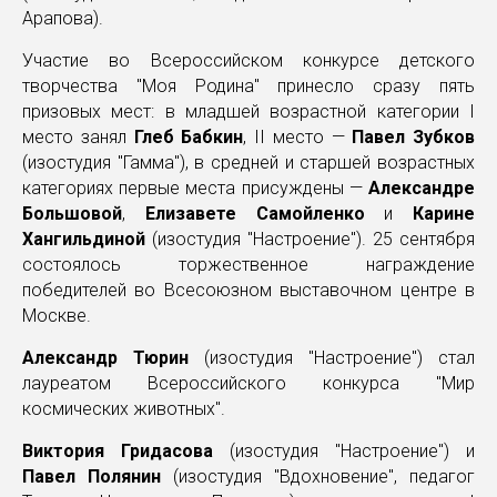
Арапова).
Участие во Всероссийском конкурсе детского
творчества "Моя Родина" принесло сразу пять
призовых мест: в младшей возрастной категории I
место занял
Глеб Бабкин
, II место —
Павел Зубков
(изостудия "Гамма"), в средней и старшей возрастных
категориях первые места присуждены —
Александре
Большовой
,
Елизавете Самойленко
и
Карине
Хангильдиной
(изостудия "Настроение"). 25 сентября
состоялось торжественное награждение
победителей во Всесоюзном выставочном центре в
Москве.
Александр Тюрин
(изостудия "Настроение") стал
лауреатом Всероссийского конкурса "Мир
космических животных".
Виктория Гридасова
(изостудия "Настроение") и
Павел Полянин
(изостудия "Вдохновение", педагог