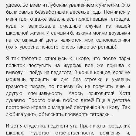
удовольствием и глубоким уважением к учителям. Это
были самые беззаботные и веселые годы. Помнится, у
меня где-то даже завалялась пожелтевшая тетрадка,
куда я записывала смешные случаи из нашей
школьной жизни. И самыми близкими моими друзьями
на сегодняшний день являются мои одноклассники
(хотя, уверена, нечасто теперь такое встретишь).
Я так трепетно отношусь к школе, что после пары
попыток поступить на журфак все же пришла к
выводу — пойду на педагога. В конце концов, если не
можешь прожить ни дня без строчки и умеешь
грамотно писать, то почему бы не получить еще и
другую специальность. Авось пригодится! Хотя
лукавлю. Просто очень люблю детей! Еще в детстве
постоянно играла с младшей сестренкой в школу. Так
любила учить, объяснять, проверять тетрадки...
И вот я студентка пединститута. Практика в городских
школах. Чувство ответственности, волнения и,