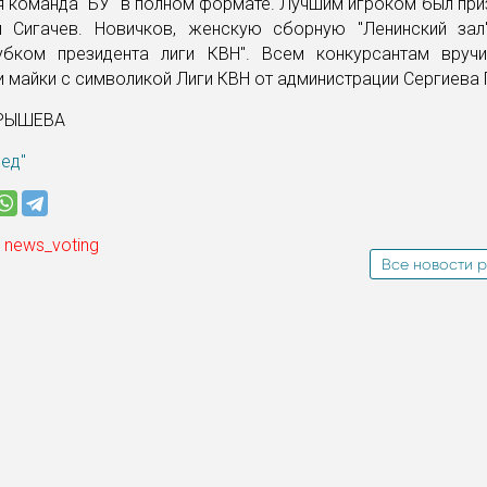
 команда "БУ" в полном формате. Лучшим игроком был при
й Сигачев. Новичков, женскую сборную "Ленинский зал"
бком президента лиги КВН". Всем конкурсантам вруч
и майки с символикой Лиги КВН от администрации Сергиева
АРЫШЕВА
ред"
 news_voting
Все новости р