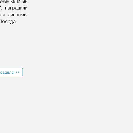
знан капитан
, наградили
или дипломы
 Посада.
аздела >>