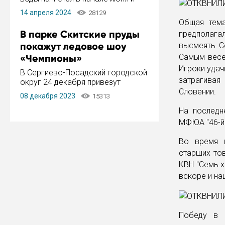
завершится в конце августа.
14 апреля 2024
28129
Период отключения составит не
Общая тем
более 14 дней.
В парке Скитские пруды
предполага
покажут ледовое шоу
высмеять С
«Чемпионы»
Самым весел
Игроки удач
В Сергиево-Посадский городской
затрагивая
округ 24 декабря привезут
ледовый тур «Чемпионы»
Словении.
08 декабря 2023
15313
заслуженного мастера спорта,
чемпиона мира и Европы,
На последн
серебряного призера зимних
МФЮА "46-й
Олимпийских игр Ильи Авербуха.
Как сообщает администрация ...
Во время п
старших то
КВН "Семь х
вскоре и н
Победу в 