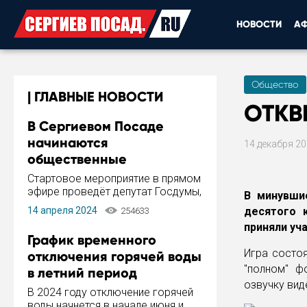
НОВОСТИ
А
Общество
ГЛАВНЫЕ НОВОСТИ
ОТКВ
В Сергиевом Посаде
начинаются
14 декабря 2
общественные
обсуждения Стратегии
Стартовое мероприятие в прямом
развития города
эфире проведёт депутат Госдумы,
В минувши
инициатор и автор Концепции
14 апреля 2024
десятого 
254633
развития Сергиева Посада и
приняли уч
Стратегии ее реализации Сергей
График временного
Пахомов.
Игра состоя
отключения горячей воды
"полном" ф
в летний период
озвучку вид
В 2024 году отключение горячей
воды начнется в начале июня и