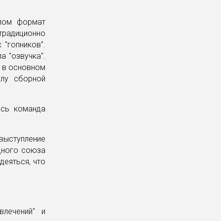
лом формат
традиционно
"гопников".
а "озвучка".
, в основном
олу сборной
ась команда
выступление
дного союза
деяться, что
лечений" и