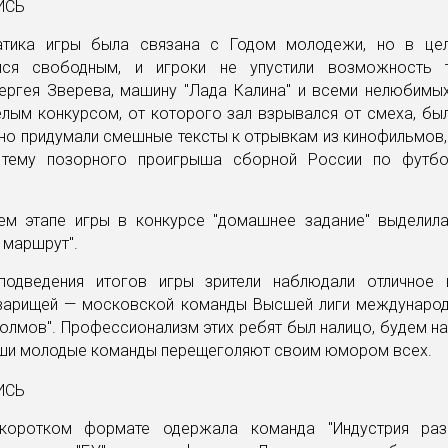
атика игры была связана с Годом молодежи, но в це
лся свободным, и игроки не упустили возможность 
ергея Зверева, машину "Лада Калина" и всеми нелюбимых 
ым конкурсом, от которого зал взрывался от смеха, был
но придумали смешные тексты к отрывкам из кинофильмов
 тему позорного проигрыша сборной России по футб
ем этапе игры в конкурсе "домашнее задание" выделил
 маршрут".
одведения итогов игры зрители наблюдали отличное 
варищей — московской команды Высшей лиги междунаро
олмов". Профессионализм этих ребят был налицо, будем на
аши молодые команды перещеголяют своим юмором всех.
коротком формате одержала команда "Индустрия разв