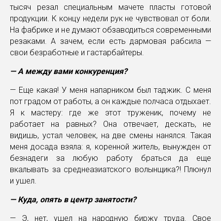
тысяч резал специальным мачете пласты готовой
продукции. К концу недели рук не чувствовал от боли.
На фабрике и не думают обзаводиться современными
резаками. А зачем, если есть дармовая рабсила —
свои безработные и гастарбайтеры.
— А между вами конкуренция?
— Еще какая! У меня напарником был таджик. С меня
пот градом от работы, а он каждые полчаса отдыхает.
Я к мастеру: где же этот труженик, почему не
работает на равных? Она отвечает, дескать, не
видишь, устал человек, на две смены нанялся. Такая
меня досада взяла: я, коренной житель, вынужден от
безнадеги за любую работу браться да еще
вкалывать за среднеазиатского волынщика?! Плюнул
и ушел.
— Куда, опять в центр занятости?
— Э, нет, ушел на народную биржу труда. Свое