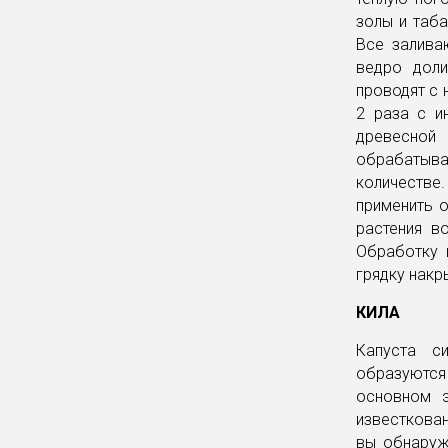
золы и таб
Все залива
ведро доли
проводят с 
2 раза с и
древесной
обрабатыва
количестве
применить 
растения в
Обработку 
грядку накр
КИЛА
Капуста с
образуются 
основном э
известковани
вы обнаружи