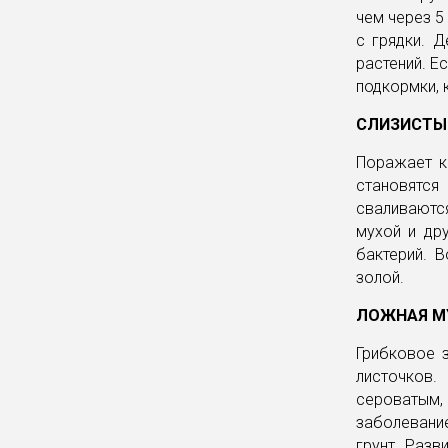
чем через 5
с грядки. 
растений. Е
подкормки, 
СЛИЗИСТЫ
Поражает к
становятся
сваливаютс
мухой и др
бактерий. 
золой.
ЛОЖНАЯ М
Грибковое 
листочков.
сероватым,
заболевани
грунт. Разв