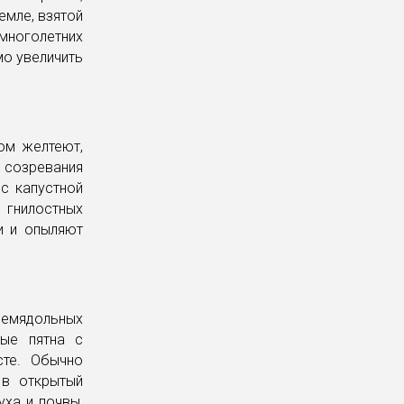
емле, взятой
многолетних
мо увеличить
ом желтеют,
 созревания
с капустной
 гнилостных
и и опыляют
семядольных
тые пятна с
сте. Обычно
 в открытый
уха и почвы,