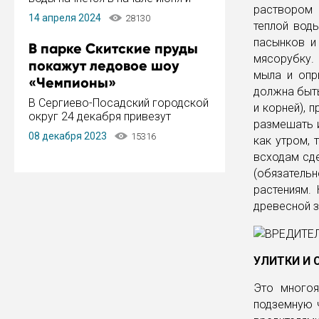
раствором 
завершится в конце августа.
14 апреля 2024
28130
Период отключения составит не
теплой вод
более 14 дней.
пасынков и
В парке Скитские пруды
мясорубку.
покажут ледовое шоу
мыла и опр
«Чемпионы»
должна быть
В Сергиево-Посадский городской
и корней), 
округ 24 декабря привезут
размешать 
ледовый тур «Чемпионы»
08 декабря 2023
15316
как утром, 
заслуженного мастера спорта,
чемпиона мира и Европы,
всходам сде
серебряного призера зимних
(обязатель
Олимпийских игр Ильи Авербуха.
растениям.
Как сообщает администрация ...
древесной з
УЛИТКИ И 
Это многоя
подземную ч