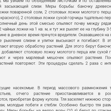
и, мы узнаем по объеденным листочкам и по оставленн
ой засыхающей слизи. Меры борьбы: баночку древесн
ожки поваренной соли, 2 столовых ложки молотого перц
 красного), 2 столовых ложки сухой горчицы тщательно п
олнечный день этой смесью опыляют почву между рядам
 чайных ложки на 1 кв. м, и тут же рыхлят ее на глубину 3-
бине в дневное время прячутся вредители. Оказавшиеся на
е рыхления слизни и улитки высыхают и погибают. В э
лают вторую обработку растений. Для этого берут баночк
), добавляют столовую ложку молотого перца или сухой 
ают и через марлевый мешочек опыляют растения. По
астений повторяют. Эти процедуры сделать 2 раза с инт
сущие насекомые. В период массового размножения т
стьев, отчего растение приостанавливается в рос
ся, приобретая форму купола. Тля заселяет нижнюю стор
вязи, молодые побеги и стебли. Особенно быстро тля раз
оду. Меры борьбы: на ведро воды (10 л) берут по стакан