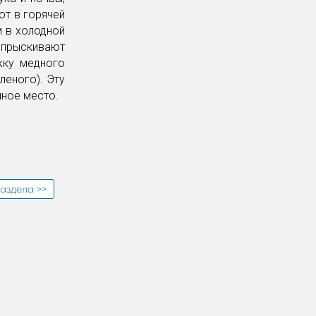
ют в горячей
м в холодной
 опрыскивают
жку медного
леного). Эту
нное место.
аздела >>