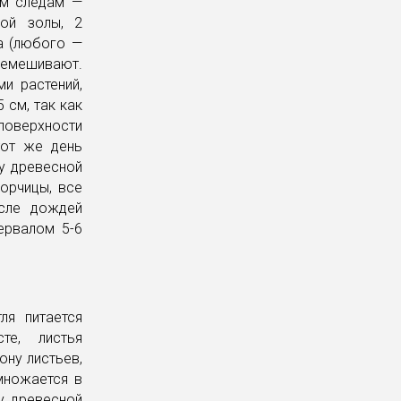
ым следам —
ой золы, 2
а (любого —
еремешивают.
и растений,
5 см, так как
 поверхности
тот же день
у древесной
горчицы, все
сле дождей
ервалом 5-6
ля питается
те, листья
ону листьев,
множается в
у древесной