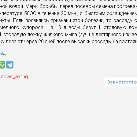
ной водой. Меры борьбы: перед посевом семена прогрева
мпературе 50ОС в течение 20 мин., с быстрым охлаждение
нуты. Если появились признаки этой болезни, то рассаду
медного купороса. На 10 л воды берут 1 столовую ло
1 столовую ложку жидкого мыла (лучше дегтярного или зе
у делают через 20 дней после высадки рассады на постоя
ред"
 news_voting
Все новости р