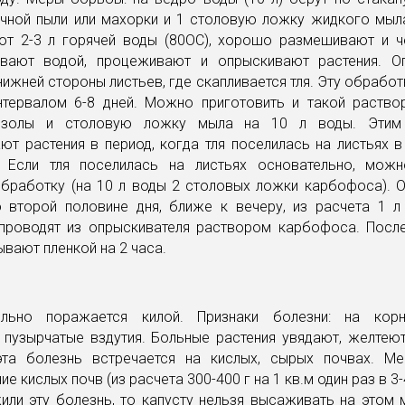
ачной пыли или махорки и 1 столовую ложку жидкого мыла
ют 2-3 л горячей воды (80ОС), хорошо размешивают и ч
вают водой, процеживают и опрыскивают растения. О
нижней стороны листьев, где скапливается тля. Эту обработ
нтервалом 6-8 дней. Можно приготовить и такой раствор
 золы и столовую ложку мыла на 10 л воды. Этим
ют растения в период, когда тля поселилась на листьях 
. Если тля поселилась на листьях основательно, мож
обработку (на 10 л воды 2 столовых ложки карбофоса). 
о второй половине дня, ближе к вечеру, из расчета 1 л 
проводят из опрыскивателя раствором карбофоса. Посл
ывают пленкой на 2 часа.
ильно поражается килой. Признаки болезни: на корн
пузырчатые вздутия. Больные растения увядают, желтеют
та болезнь встречается на кислых, сырых почвах. М
е кислых почв (из расчета 300-400 г на 1 кв.м один раз в 3-
ли эту болезнь, то капусту нельзя высаживать на этом 