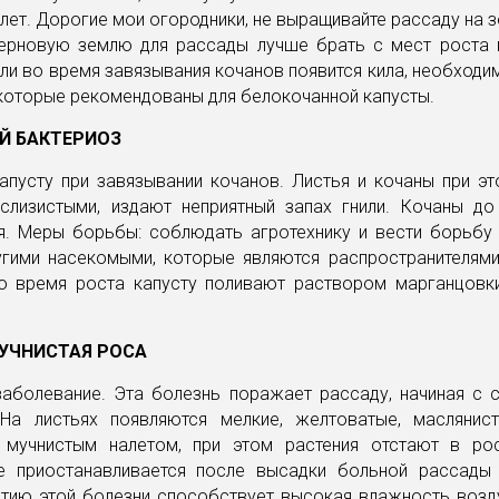
 лет. Дорогие мои огородники, не выращивайте рассаду на з
Дерновую землю для рассады лучше брать с мест роста 
сли во время завязывания кочанов появится кила, необходи
которые рекомендованы для белокочанной капусты.
Й БАКТЕРИОЗ
апусту при завязывании кочанов. Листья и кочаны при эт
 слизистыми, издают неприятный запах гнили. Кочаны до
я. Меры борьбы: соблюдать агротехнику и вести борьбу 
угими насекомыми, которые являются распространителями
Во время роста капусту поливают раствором марганцовк
УЧНИСТАЯ РОСА
заболевание. Эта болезнь поражает рассаду, начиная с 
 На листьях появляются мелкие, желтоватые, маслянис
 мучнистым налетом, при этом растения отстают в ро
е приостанавливается после высадки больной рассады
итию этой болезни способствует высокая влажность возд