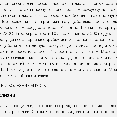
древесной золы, табака, чеснока, томата. Первый раств
ы берут 1 стакан пропущенного через мясо-рубку чеснока
 листьев томата или картофельной ботвы, также пропущ
 Все размешивают, процеживают, добавляют одну сто
ыскивают. Расход раствора 1-1,5 л на 1 кв.м, температу
 22ОС. Второй раствор: в 10 л воды развести 500 г одуванч
пропущенного через мясорубку или мелко нашинкованного
и добавить 1 столовую ложку жидкого мыла, процедить и 
так и вечером из расчета 1 л раствора на 1 кв. м. Можн
лать опыливание: взять по стакану древесной золы и изв
но просеять), все смешать и через двойной слой марли
 На 1 кв. м достаточно столовой ложки этой смеси. Мо
олой или табачной пылью.
СЛИЗНИ
дные вредители, которые повреждают не только надз
асть растений. О том, что растения действительно повр