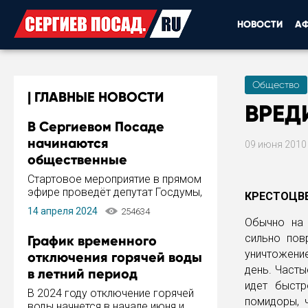
НОВОСТИ
А
Общество
ГЛАВНЫЕ НОВОСТИ
ВРЕД
В Сергиевом Посаде
начинаются
09 июня 201
общественные
обсуждения Стратегии
Стартовое мероприятие в прямом
развития города
эфире проведёт депутат Госдумы,
КРЕСТОЦВ
инициатор и автор Концепции
14 апреля 2024
254634
развития Сергиева Посада и
Обычно на 
Стратегии ее реализации Сергей
сильно пов
График временного
Пахомов.
уничтожени
отключения горячей воды
день. Часты
в летний период
идет быстр
В 2024 году отключение горячей
помидоры, 
воды начнется в начале июня и