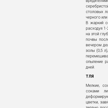
вредителям
серебрист
столовых л
черного или
В жаркий с
расходуя 1-2
на этой глу
почвы посл
вечером де
золы (0,5 л
перемешив
опыление р
дней.
ТЛЯ
Мелкие, со
соками ли
деформируют
цветки, за
теплую пог