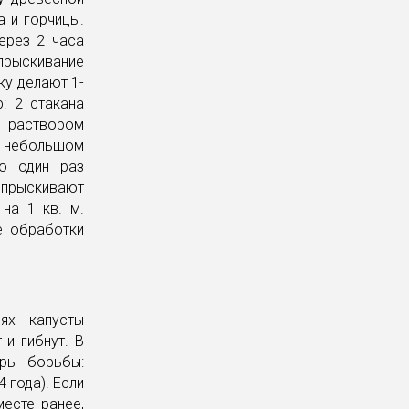
 и горчицы.
ерез 2 часа
прыскивание
ку делают 1-
: 2 стакана
 раствором
в небольшом
но один раз
Опрыскивают
на 1 кв. м.
е обработки
ях капусты
 и гибнут. В
еры борьбы:
4 года). Если
месте ранее,