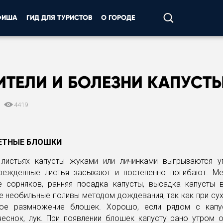
ФИША
ГИД ДЛЯ ТУРИСТОВ
О ГОРОДЕ
ИТЕЛИ И БОЛЕЗНИ КАПУСТ
0
4419
ЕТНЫЕ БЛОШКИ
листьях капусты жуками или личинками выгрызаются уг
режденные листья засыхают и постепенно погибают. М
е сорняков, ранняя посадка капусты, высадка капусты 
е необильные поливы методом дождевания, так как при су
ое размножение блошек. Хорошо, если рядом с капу
чеснок, лук. При появлении блошек капусту рано утром 