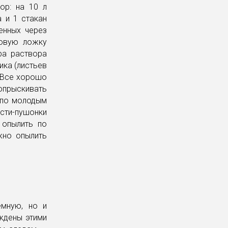
ор: на 10 л
 и 1 стакан
енных через
ловую ложку
ра раствора
ика (листьев
. Все хорошо
опрыскивать
о по молодым
ести-пушонки
 опылить по
жно опылить
емную, но и
еждены этими