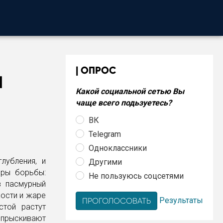
ОПРОС
Ы
Какой социальной сетью Вы
чаще всего подьзуетесь?
ВК
Telegram
Одноклассники
лубления, и
Другими
еры борьбы:
Не пользуюсь соцсетями
в пасмурный
хости и жаре
Результаты
стой растут
опрыскивают