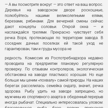
— А вы посмотрите вокруг — это ответ на ваш вопрос.
Деревья на заводском дворе роскошные,
полюбуйтесь нашими великолепными елями,
березами, рябинами. Для вечерней смены сейчас
дают концерты соловьи. Открой окна — и
наслаждайся трелями. Прекрасно чувствует себя
речка Воря, протекающая по территории завода. В
соседних дачных поселках ей такой уход не
гарантирован, там и груды мусора не
редкость. Комиссия из Роспотребнадзора недавно
проводила на предприятии плановую регулярную
проверку. По отзывам контролеров, экологическая
обстановка на заводе пластмасс хорошая. Но еще
больше мы ценим «похвалу» самой природы. На наших
берегах расселилась семейка ондатр, значит, речка
здорова. Рыбу удить на заводе запрещено, но
мужчины из спортивного азарта в обеденный перерыв
иногда рыбачат. Специально интересовалась уловом:
благополучная рыба безо всяких признаков