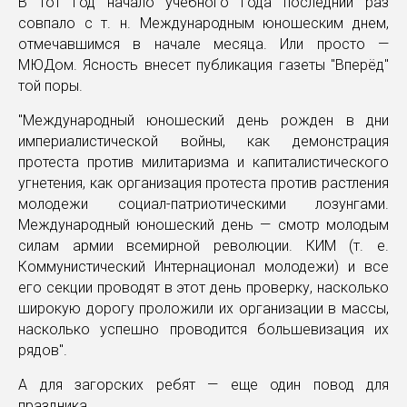
В тот год начало учебного года последний раз
совпало с т. н. Международным юношеским днем,
отмечавшимся в начале месяца. Или просто —
МЮДом. Ясность внесет публикация газеты "Вперёд"
той поры.
"Международный юношеский день рожден в дни
империалистической войны, как демонстрация
протеста против милитаризма и капиталистического
угнетения, как организация протеста против растления
молодежи социал-патриотическими лозунгами.
Международный юношеский день — смотр молодым
силам армии всемирной революции. КИМ (т. е.
Коммунистический Интернационал молодежи) и все
его секции проводят в этот день проверку, насколько
широкую дорогу проложили их организации в массы,
насколько успешно проводится большевизация их
рядов".
А для загорских ребят — еще один повод для
праздника...