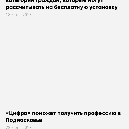
категорий граждан, которые могут
рассчитывать на бесплатную установку
газового оборудования
13 июля 2023
«Цифра» поможет получить профессию в
Подмосковье
23 июня 2023