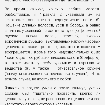
местного учебного заведения, где такое находится".
За время каникул, конечно, ребята малость
разболтались, и "Правила 2 указывали им на
некоторые совершенно недопустимые вещи 6".
Ношение длинных волосов, усов и бороды, а равно
излишних украшений, не соответствующих форменной
одежде наприм.: колец, перстней, высоких
воротничков рубашки, выставленных наружу часовых
цепочек, а также тросточек, хлыстов и палочек —
воспрещается". Кроме того, недозволительно было
"носить цветные рубашки, высокие сапоги (ботфорты),
а также иметь у себя ядовитые и взрывчатые
вещества (!)". А также — огнестрельное оружие
("ввиду многочисленных несчастных случаев"). И во
всяком случае, не носить его с собой.
Являясь в родное училище после каникул, ученик
должен был "тщательно проверить, крепко ли
держатся пуговицы, не разорвано ли где платье и все
недостатки своего костюма исправить".