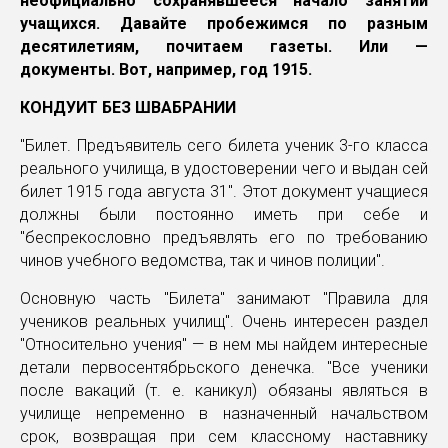
неофициально сохранявшееся начало занятий
учащихся. Давайте пробежимся по разным
десятилетиям, почитаем газеты. Или —
документы. Вот, например, год 1915.
КОНДУИТ БЕЗ ШВАБРАНИИ
"Билет. Предъявитель сего билета ученик 3-го класса
реального училища, в удостоверении чего и выдан сей
билет 1915 года августа 31". Этот документ учащиеся
должны были постоянно иметь при себе и
"беспрекословно предъявлять его по требованию
чинов учебного ведомства, так и чинов полиции".
Основную часть "Билета" занимают "Правила для
учеников реальных училищ". Очень интересен раздел
"Относительно учения" — в нем мы найдем интересные
детали первосентябрьского денечка. "Все ученики
после вакаций (т. е. каникул) обязаны являться в
училище непременно в назначенный начальством
срок, возвращая при сем классному наставнику