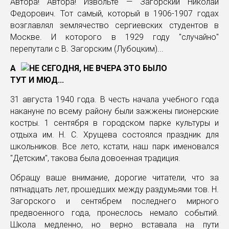
Автора! Автора! Извольте — Загорский Николай
Федорович. Тот самый, который в 1906-1907 годах
возглавлял землячество сергиевских студентов в
Москве. И которого в 1929 году "случайно"
перепутали с В. Загорским (Лубоцким)...
А
ТУТ И МЮД...
31 августа 1940 года. В честь начала учебного года
накануне по всему району были зажжены пионерские
костры. 1 сентября в городском парке культуры и
отдыха им. Н. С. Хрущева состоялся праздник для
школьников. Все лето, кстати, наш парк именовался
"Детским", такова была довоенная традиция.
Обращу ваше внимание, дорогие читатели, что за
пятнадцать лет, прошедших между раздумьями тов. Н.
Загорского и сентябрем последнего мирного
предвоенного года, пронеслось немало событий.
Школа медленно, но верно вставала на пути