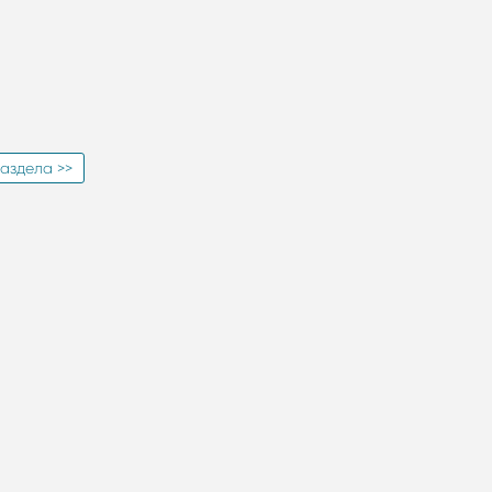
аздела >>