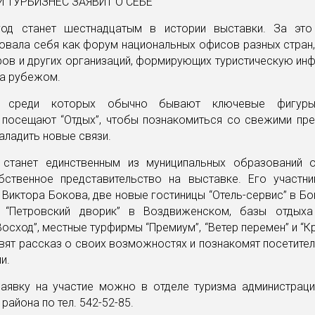
од станет шестнадцатым в истории выставки. За эт
овала себя как форум национальных офисов разных стран,
ов и других организаций, формирующих туристическую ин
за рубежом.
и, среди которых обычно бывают ключевые фигур
, посещают “Отдых”, чтобы познакомиться со свежими пр
наладить новые связи.
станет единственным из муниципальных образований о
бственное представительство на выставке. Его участни
 Виктора Бокова, две новые гостиницы “Отель-сервис” в Б
ь “Петровский дворик” в Воздвиженском, базы отдыха
Восход”, местные турфирмы “Премиум”, “Ветер перемен” и “Кр
вят рассказ о своих возможностях и познакомят посетите
и.
аявку на участие можно в отделе туризма администраци
района по тел. 542-52-85.