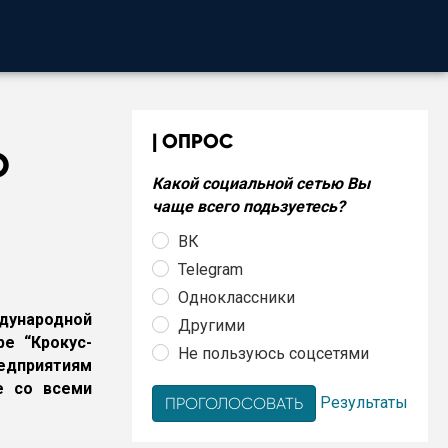
ОПРОС
О
Какой социальной сетью Вы
чаще всего подьзуетесь?
ВК
Telegram
Одноклассники
дународной
Другими
ре “Крокус-
Не пользуюсь соцсетями
едприятиям
е со всеми
Результаты