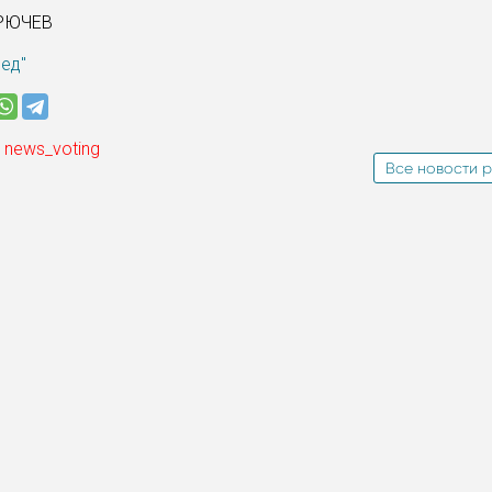
КРЮЧЕВ
ред"
 news_voting
Все новости р