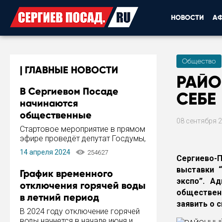
НОВОСТИ
А
Общество
ГЛАВНЫЕ НОВОСТИ
РАЙО
В Сергиевом Посаде
СЕБЕ
начинаются
общественные
08 сентября 
обсуждения Стратегии
Стартовое мероприятие в прямом
развития города
эфире проведёт депутат Госдумы,
инициатор и автор Концепции
14 апреля 2024
254627
развития Сергиева Посада и
Сергиево-
Стратегии ее реализации Сергей
выставки “
График временного
Пахомов.
экспо”. А
отключения горячей воды
обществен
в летний период
заявить о 
В 2024 году отключение горячей
воды начнется в начале июня и