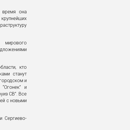
о время она
 крупнейших
фраструктуру
ы мирового
едложениями
бласти, кто
ками станут
огородском и
 “Огонек” и
уиз СВ”. Все
лей с новыми
и Сергиево-