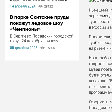
завершится в конце августа.
14 апреля 2024
28122
Период отключения составит не
Нынешний г
более 14 дней.
зарекоменд
В парке Скитские пруды
туроператор
покажут ледовое шоу
в России и 
«Чемпионы»
В Сергиево-Посадский городской
Посетител
округ 24 декабря привезут
турбизнеса
ледовый тур «Чемпионы»
08 декабря 2023
15305
на рынке и 
заслуженного мастера спорта,
чемпиона мира и Европы,
Наш район 
серебряного призера зимних
откроет со
Олимпийских игр Ильи Авербуха.
Как сообщает администрация ...
музей поэта
бутик-отел
пансионат “
они предста
программам
Оформить з
Посадского 