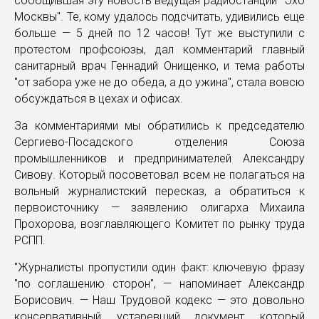
сообщившая эту новость ведущая радиостанции "Эхо
Москвы". Те, кому удалось подсчитать, удивились еще
больше — 5 дней по 12 часов! Тут же выступили с
протестом профсоюзы, дал комментарий главный
санитарный врач Геннадий Онищенко, и тема работы
"от забора уже не до обеда, а до ужина", стала вовсю
обсуждаться в цехах и офисах.
За комментариями мы обратились к председателю
Сергиево-Посадского отделения Союза
промышленников и предпринимателей Александру
Сивову. Который посоветовал всем не полагаться на
вольный журналистский пересказ, а обратиться к
первоисточнику — заявлению олигарха Михаила
Прохорова, возглавляющего Комитет по рынку труда
РСПП.
"Журналисты пропустили один факт: ключевую фразу
"по соглашению сторон", — напоминает Александр
Борисович. — Наш Трудовой кодекс — это довольно
консервативный, устаревший документ, который