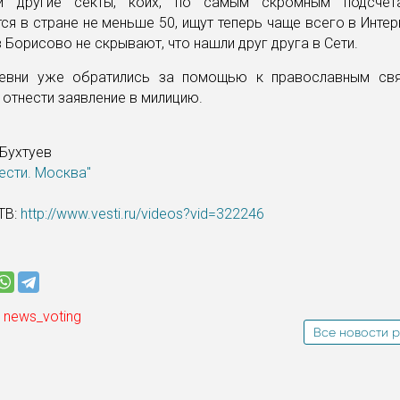
 и другие секты, коих, по самым скромным подсчета
ся в стране не меньше 50, ищут теперь чаще всего в Интерн
 Борисово не скрывают, что нашли друг друга в Сети.
евни уже обратились за помощью к православным св
отнести заявление в милицию.
 Бухтуев
ести. Москва"
ТВ:
http://www.vesti.ru/videos?vid=322246
 news_voting
Все новости р