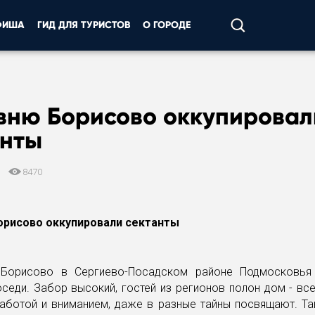
ФИША
ГИД ДЛЯ ТУРИСТОВ
О ГОРОДЕ
вню Борисово оккупировал
анты
1
8470
рисово оккупировали сектанты
Борисово в Сергиево-Посадском районе Подмосковья
седи. Забор высокий, гостей из регионов полон дом - вс
аботой и вниманием, даже в разные тайны посвящают. Та