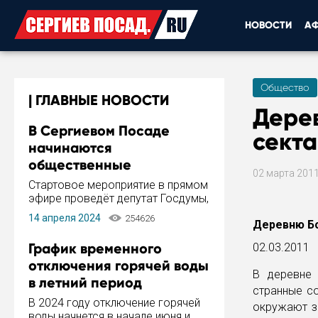
НОВОСТИ
А
Общество
ГЛАВНЫЕ НОВОСТИ
Дере
В Сергиевом Посаде
сект
начинаются
общественные
02 марта 201
обсуждения Стратегии
Стартовое мероприятие в прямом
развития города
эфире проведёт депутат Госдумы,
инициатор и автор Концепции
14 апреля 2024
254626
Деревню Бо
развития Сергиева Посада и
Стратегии ее реализации Сергей
График временного
02.03.2011
Пахомов.
отключения горячей воды
В деревне 
в летний период
странные со
В 2024 году отключение горячей
окружают з
воды начнется в начале июня и