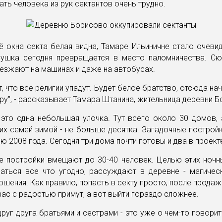
ать человека из рук сектантов очень трудно.
её окна секта белая видна, Тамаре Ильиничне стало очеви
вушка сегодня превращается в место паломничества. Сю
езжают на машинах и даже на автобусах.
т, что все религии упадут. Будет белое братство, отсюда на
ру", - рассказывает Тамара Штанина, жительница деревни Б
 это одна небольшая улочка. Тут всего около 30 домов, 
х семей зимой - не больше десятка. Загадочные постройк
ю 2008 года. Сегодня три дома почти готовы и два в проект
е постройки вмещают до 30-40 человек. Целью этих ночн
аться все что угодно, рассуждают в деревне - магическ
шения. Как правило, попасть в секту просто, после продаж
ас с радостью примут, а вот выйти гораздо сложнее.
руг друга братьями и сестрами - это уже о чем-то говорит"