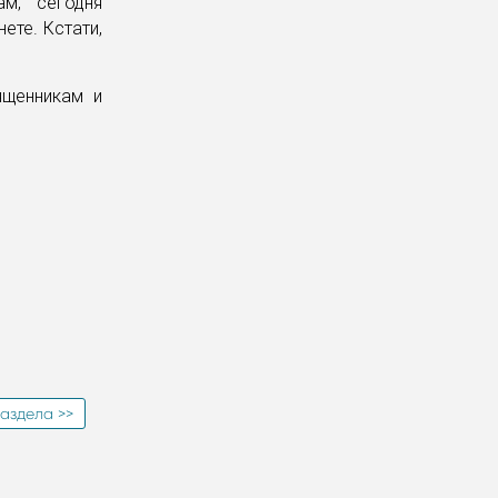
м, сегодня
ете. Кстати,
ященникам и
аздела >>