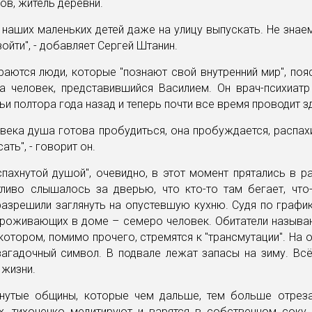
ов, житель деревни.
наших маленьких детей даже на улицу выпускать. Не знае
зойти", - добавляет Сергей Штанин.
аются люди, которые "познают свой внутренний мир", поя
а человек, представившийся Василием. Он врач-психиатр
ьи полтора года назад и теперь почти все время проводит з
овека душа готова пробудиться, она пробуждается, распах
ть", - говорит он.
пахнутой душой", очевидно, в этот момент прятались в р
тливо слышалось за дверью, что кто-то там бегает, что-
азрешили заглянуть на опустевшую кухню. Судя по графи
проживающих в доме – семеро человек. Обитатели называ
 котором, помимо прочего, стремятся к "трансмутации". На о
загадочный символ. В подвале лежат запасы на зиму. Всё
 жизни.
кнутые общины, которые чем дальше, тем больше отрез
, тихонечко медитируют и варятся в собственном соку.