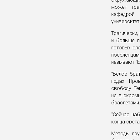
может траг
кафедрой 
университет
Трагически,
и больше п
готовых сле
поселенцам
называют "Б
"Белое бра
годах. Про
свободу. Те
не в скром
браслетами
"Сейчас на
конца света
Методы гру