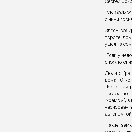
Сергей Осих
"Мы боимся 
с ними прои
Здесь собир
пороге дом
ушёл из сем
"Если у чел
сложно описа
Люди с "рас
дома. Отче
После нам р
постоянно 
"храмом", в
нарисован 
автономной
"Такие зам
окружающих