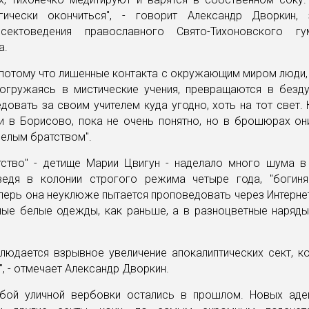
ически окончиться", - говорит Александр Дворкин,
сектоведения православного Свято-Тихоновского гум
а.
 потому что лишенные контакта с окружающим миром люди
огружаясь в мистические учения, превращаются в безду
довать за своим учителем куда угодно, хоть на тот свет. 
и в Борисово, пока не очень понятно, но в брошюрах он
елым братством".
тство" - детище Марии Цвигун - наделало много шума в
ведя в колонии строгого режима четыре года, "богин
перь она неуклюже пытается проповедовать через Интерне
ные белые одежды, как раньше, а в разноцветные наряды
.
блюдается взрывное увеличение апокалиптических сект, к
", - отмечает Александр Дворкин.
бой уличной вербовки остались в прошлом. Новых аде