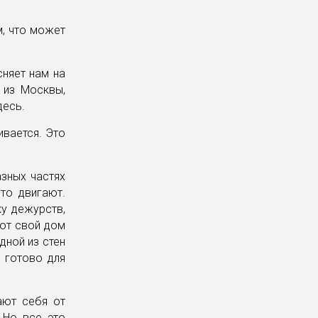
м, что может
сняет нам на
 из Москвы,
десь.
ивается. Это
азных частях
то двигают.
ку дежурств,
ют свой дом
дной из стен
 готово для
ают себя от
 Но все это