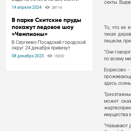
секты. Вырв
завершится в конце августа.
14 апреля 2024
28114
Период отключения составит не
более 14 дней.
В парке Скитские пруды
покажут ледовое шоу
То, что из 
«Чемпионы»
тихая дере
пешком, при
В Сергиево-Посадский городской
округ 24 декабря привезут
"Они говоря
ледовый тур «Чемпионы»
08 декабря 2023
15300
по всему ми
заслуженного мастера спорта,
чемпиона мира и Европы,
Борисово -
серебряного призера зимних
Олимпийских игр Ильи Авербуха.
проживающи
Как сообщает администрация ...
здесь осень
Трехэтажны
может оказ
жертвоприно
имущества в
"Называют д