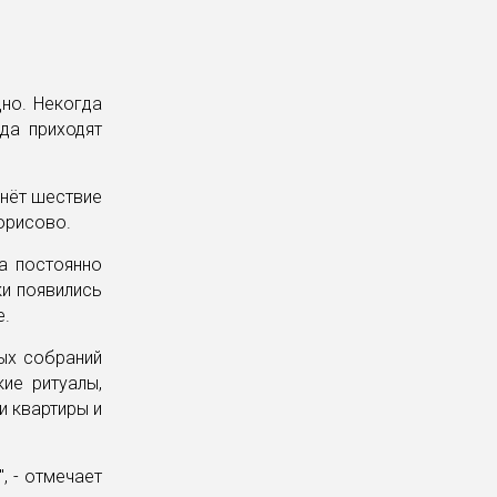
дно. Некогда
да приходят
чнёт шествие
орисово.
а постоянно
и появились
е.
ых собраний
ие ритуалы,
и квартиры и
, - отмечает