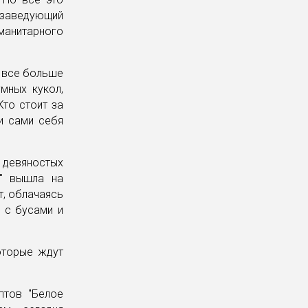
 заведующий
анитарного
, все больше
мных кукол,
Кто стоит за
и сами себя
 девяностых
я" вышла на
т, облачаясь
 с бусами и
оторые ждут
птов "Белое