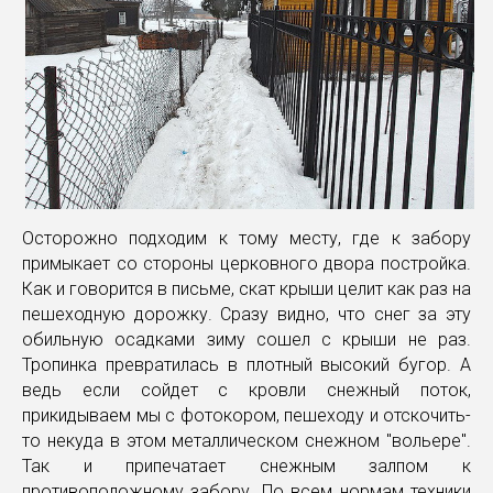
Осторожно подходим к тому месту, где к забору
примыкает со стороны церковного двора постройка.
Как и говорится в письме, скат крыши целит как раз на
пешеходную дорожку. Сразу видно, что снег за эту
обильную осадками зиму сошел с крыши не раз.
Тропинка превратилась в плотный высокий бугор. А
ведь если сойдет с кровли снежный поток,
прикидываем мы с фотокором, пешеходу и отскочить-
то некуда в этом металлическом снежном "вольере".
Так и припечатает снежным залпом к
противоположному забору. По всем нормам техники