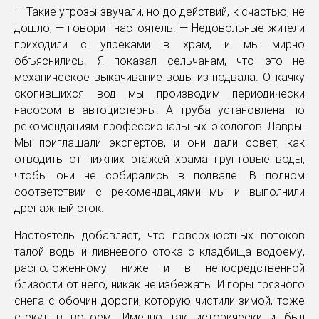
— Такие угрозы звучали, но до действий, к счастью, не
дошло, — говорит настоятель. — Недовольные жители
приходили с упреками в храм, и мы мирно
объяснились. Я показал сельчанам, что это не
механическое выкачивание воды из подвала. Откачку
скопившихся вод мы производим периодически
насосом в автоцистерны. А труба установлена по
рекомендациям профессиональных экологов Лавры.
Мы приглашали экспертов, и они дали совет, как
отводить от нижних этажей храма грунтовые воды,
чтобы они не собирались в подвале. В полном
соответствии с рекомендациями мы и выполнили
дренажный сток.
Настоятель добавляет, что поверхностных потоков
талой воды и ливневого стока с кладбища водоему,
расположенному ниже и в непосредственной
близости от него, никак не избежать. И горы грязного
снега с обочин дороги, которую чистили зимой, тоже
стекут в водоем. Именно так исторически и был