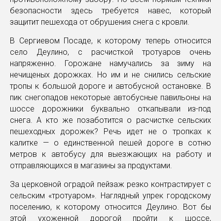
безопасности здесь требуется навес, который
защитит пешехода от обрушения снега с кровли.
В Сергиевом Посаде, к которому теперь относится
село Деулино, с расчисткой тротуаров очень
напряженно. Горожане намучались за зиму на
нечищеных дорожках. Но им и не снились сельские
тропы к большой дороге и автобусной остановке. В
пик снегопадов некоторые автобусные павильоны на
шоссе дорожники буквально откапывали из-под
снега. А кто же позаботится о расчистке сельских
пешеходных дорожек? Речь идет не о тропках к
калитке — о единственной пешей дороге в сотню
метров к автобусу для выезжающих на работу и
отправляющихся в магазины за продуктами.
За церковной оградой пейзаж резко контрастирует с
сельским «тротуаром». Наглядный упрек городскому
поселению, к которому относится Деулино. Вот бы
этой ухоженной дорогой пройти к шоссе,