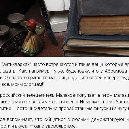
в “антикварках” часто встречаются и такие вещи, которые вр
лывать. Как, например, ту же буденовку, что у Абрамова 
. Он просто пришел в магазин, надел и в своей манере выд
 все, моим хлопцам!”
российский телецелитель Малахов покупает в этом магази
ллионами актерская чета Лазарев и Немоляева приобрета
литье — дотошно-детально проработанные фигурки из чугун
ов вспоминает, что общаться с людьми, демонстрирующ
ности и вкуса, — одно удовольствие.