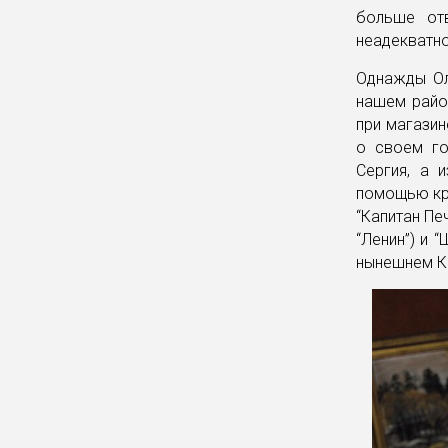
больше от
неадекватно
Однажды Ол
нашем район
при магазин
о своем го
Сергия, а 
помощью кр
“Капитан Пе
“Ленин”) и 
нынешнем К