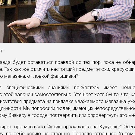
ют
авда будет оставаться правдой до тех пор, пока не обна
а. Так как же отличить настоящий предмет эпохи, красующи
о магазина, от ловкой фальшивки?
я специфическими знаниями, покупатель имеет немн
с этой задачей самостоятельно. Утешает хотя бы то, что, ка
исутствия предмета на прилавке уважаемого магазина уж
длинности. Мы попросили людей, имеющих непосредственн
ому бизнесу в городе, подтвердить или опровергнуть это мн
иректора магазина “Антикварная лавка на Кукуевке” Оле
му по себе копию не страшно. Гораздо страшнее (в том 