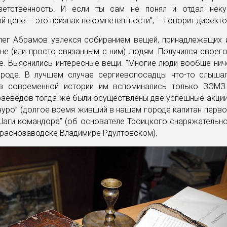
ветственность. И если ты сам не понял и отдал нек
й цене — это признак некомпетентности”, — говорит директо
ег Абрамов увлекся собиранием вещей, принадлежащих 
е (или просто связанным с ним) людям. Получился своег
е. Выяснились интересные вещи. “Многие люди вообще нич
роде. В лучшем случае сергиевопосадцы что-то слыша
из современной истории им вспоминались только ЗЭМ
аеведов тогда же были осуществлены две успешные акции
чуро” (долгое время живший в нашем городе капитан перв
“Шаги командора” (об основателе Троицкого снаряжательн
раснозаводске Владимире Рдултовском).