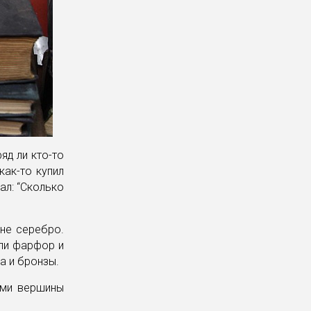
яд ли кто-то
как-то купил
ал: “Сколько
не серебро.
ли фарфор и
а и бронзы.
ими вершины