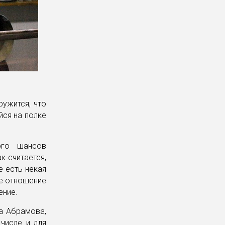
ружится, что
йся на полке
ого шансов
к считается,
е есть некая
ое отношение
ение.
га Абрамова,
числе и для