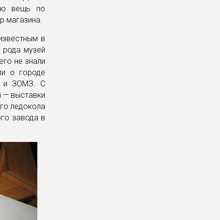
ую вещь по
р магазина.
известным в
о рода музей
его не знали
ли о городе
З и ЗОМЗ. С
 — выставки
ого ледокола
ого завода в