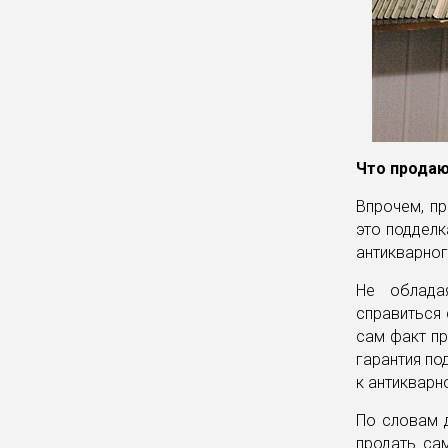
Что прода
Впрочем, пр
это подделк
антикварног
Не облада
справиться 
сам факт пр
гарантия по
к антикварн
По словам д
продать са