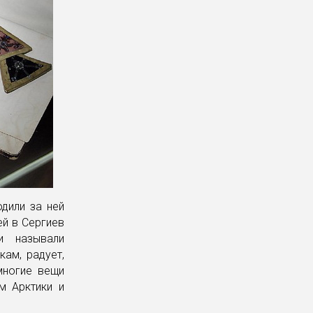
одили за ней
ей в Сергиев
и называли
ам, радует,
многие вещи
м Арктики и