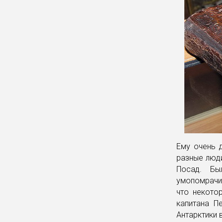
Ему очень д
разные люди
Посад. Бы
умопомрачи
что некото
капитана П
Антарктики 