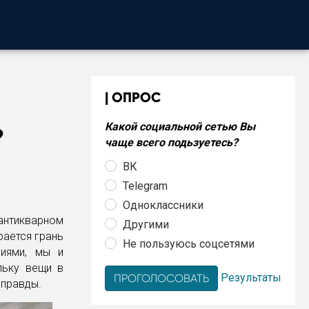
ОПРОС
Какой социальной сетью Вы
?
чаще всего подьзуетесь?
ВК
Telegram
Одноклассники
 антикварном
Другими
рается грань
Не пользуюсь соцсетями
гиями, мы и
льку вещи в
Результаты
 правды.