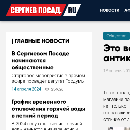
НОВОСТИ
А
Общество
ГЛАВНЫЕ НОВОСТИ
Это в
В Сергиевом Посаде
анти
начинаются
общественные
18 апреля 20
обсуждения Стратегии
Стартовое мероприятие в прямом
развития города
эфире проведёт депутат Госдумы,
инициатор и автор Концепции
14 апреля 2024
254626
развития Сергиева Посада и
То ли товар
Стратегии ее реализации Сергей
магазине по
График временного
Пахомов.
не только 
отключения горячей воды
отправилис
в летний период
отличие от 
В 2024 году отключение горячей
воды начнется в начале июня и