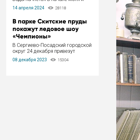
завершится в конце августа.
14 апреля 2024
28118
Период отключения составит не
более 14 дней.
В парке Скитские пруды
покажут ледовое шоу
«Чемпионы»
В Сергиево-Посадский городской
округ 24 декабря привезут
ледовый тур «Чемпионы»
08 декабря 2023
15304
заслуженного мастера спорта,
чемпиона мира и Европы,
серебряного призера зимних
Олимпийских игр Ильи Авербуха.
Как сообщает администрация ...