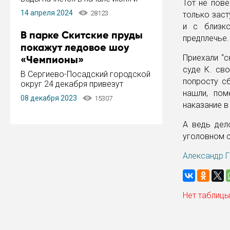
Тот не пове
завершится в конце августа.
14 апреля 2024
28123
только заст
Период отключения составит не
и с близк
более 14 дней.
В парке Скитские пруды
предплечье.
покажут ледовое шоу
Приехали “с
«Чемпионы»
суде К. св
В Сергиево-Посадский городской
попросту с
округ 24 декабря привезут
нашли, пом
ледовый тур «Чемпионы»
08 декабря 2023
15307
заслуженного мастера спорта,
наказание в
чемпиона мира и Европы,
серебряного призера зимних
А ведь дел
Олимпийских игр Ильи Авербуха.
уголовном с
Как сообщает администрация ...
Александр Г
Нет таблицы