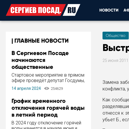
НОВОСТИ
А
Общество
ГЛАВНЫЕ НОВОСТИ
Выстр
В Сергиевом Посаде
начинаются
25 июня 201
общественные
обсуждения Стратегии
Стартовое мероприятие в прямом
развития города
эфире проведёт депутат Госдумы,
Замена заб
инициатор и автор Концепции
14 апреля 2024
конфликта, 
254629
развития Сергиева Посада и
Стратегии ее реализации Сергей
Как сообщил
График временного
Пахомов.
разделявший
отключения горячей воды
отнесся к э
в летний период
убьет Б., ес
В 2024 году отключение горячей
воды начнется в начале июня и