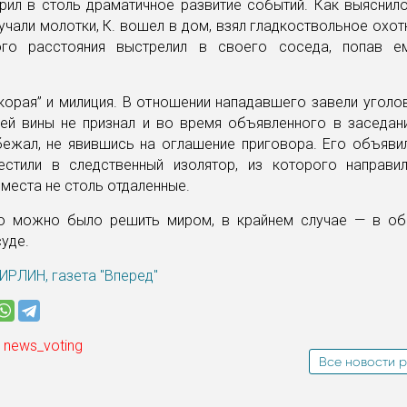
рил в столь драматичное развитие событий. Как выяснило
учали молотки, К. вошел в дом, взял гладкоствольное охо
ого расстояния выстрелил в своего соседа, попав е
корая” и милиция. В отношении нападавшего завели уголо
оей вины не признал и во время объявленного в заседан
бежал, не явившись на оглашение приговора. Его объявил
естили в следственный изолятор, из которого направи
 места не столь отдаленные.
о можно было решить миром, в крайнем случае — в об
уде.
ИРЛИН, газета "Вперед"
 news_voting
Все новости р