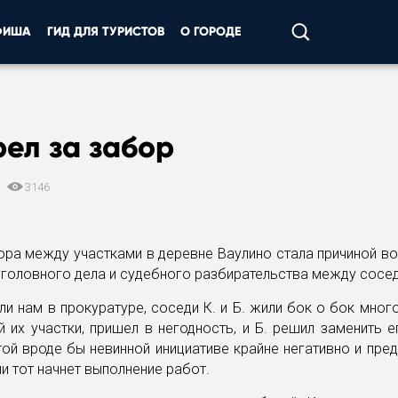
ФИША
ГИД ДЛЯ ТУРИСТОВ
О ГОРОДЕ
ел за забор
1
3146
ора между участками в деревне Ваулино стала причиной в
уголовного дела и судебного разбирательства между сосе
и нам в прокуратуре, соседи К. и Б. жили бок о бок много
 их участки, пришел в негодность, и Б. решил заменить е
той вроде бы невинной инициативе крайне негативно и пред
ли тот начнет выполнение работ.