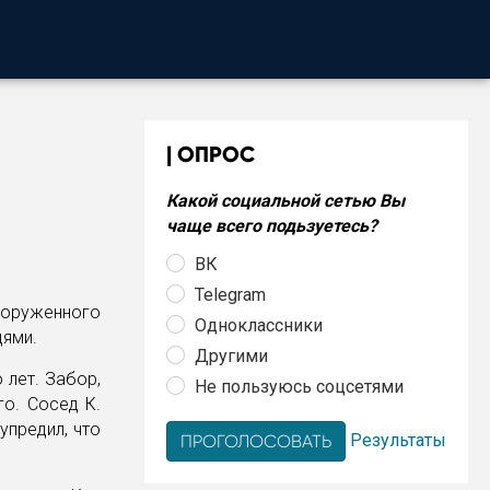
ОПРОС
Какой социальной сетью Вы
чаще всего подьзуетесь?
ВК
Telegram
ооруженного
Одноклассники
дями.
Другими
 лет. Забор,
Не пользуюсь соцсетями
го. Сосед К.
упредил, что
Результаты