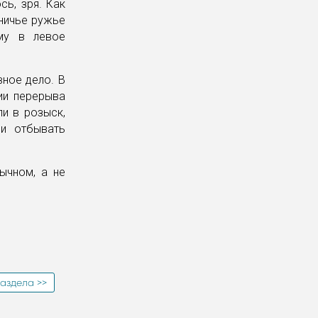
сь, зря. Как
тничье ружье
му в левое
вное дело. В
ии перерыва
и в розыск,
ли отбывать
ычном, а не
аздела >>